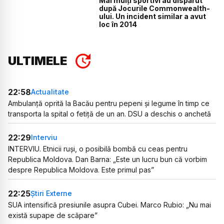
Mai mulți sportivi au dispărut
după Jocurile Commonwealth-
ului. Un incident similar a avut
loc în 2014
ULTIMELE
22:58
Actualitate
Ambulanță oprită la Bacău pentru pepeni și legume în timp ce
transporta la spital o fetiță de un an. DSU a deschis o anchetă
22:29
Interviu
INTERVIU. Etnicii ruși, o posibilă bombă cu ceas pentru
Republica Moldova. Dan Barna: „Este un lucru bun că vorbim
despre Republica Moldova. Este primul pas”
22:25
Știri Externe
SUA intensifică presiunile asupra Cubei. Marco Rubio: „Nu mai
există supape de scăpare”