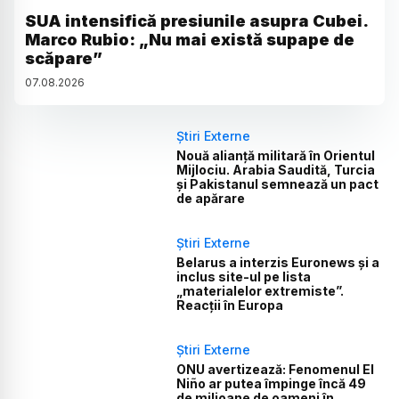
SUA intensifică presiunile asupra Cubei.
Marco Rubio: „Nu mai există supape de
scăpare”
07
.
08
.
2026
Știri Externe
Nouă alianță militară în Orientul
Mijlociu. Arabia Saudită, Turcia
și Pakistanul semnează un pact
de apărare
Știri Externe
Belarus a interzis Euronews și a
inclus site-ul pe lista
„materialelor extremiste”.
Reacții în Europa
Știri Externe
ONU avertizează: Fenomenul El
Niño ar putea împinge încă 49
de milioane de oameni în