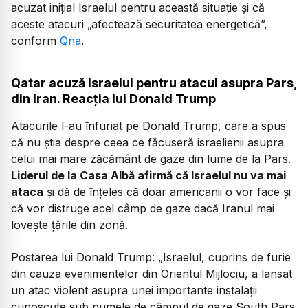
acuzat inițial Israelul pentru această situație și că
aceste atacuri
„afectează securitatea energetică”,
conform
Qna
.
Qatar acuză Israelul pentru atacul asupra Pars,
din Iran. Reacția lui Donald Trump
Atacurile l-au înfuriat pe Donald Trump, care a spus
că nu știa despre ceea ce făcuseră israelienii asupra
celui mai mare zăcământ de gaze din lume de la Pars.
Liderul de la Casa Albă afirmă că Israelul nu va mai
ataca
și dă de înțeles că doar americanii o vor face și
că vor distruge acel câmp de gaze dacă Iranul mai
lovește țările din zonă.
Postarea lui Donald Trump:
„Israelul, cuprins de furie
din cauza evenimentelor din Orientul Mijlociu, a lansat
un atac violent asupra unei importante instalații
cunoscute sub numele de câmpul de gaze South Pars