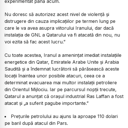
experimentat până acum.
Nu doresc să autorizez acest nivel de violență și
distrugere din cauza implicațiilor pe termen lung pe
care le va avea asupra viitorului Iranului, dar dacă
instalația de GNL a Qatarului va fi atacată din nou, nu
voi ezita să fac acest lucru.”
Cu toate acestea, Iranul a amenințat imediat instalațiile
energetice din Qatar, Emiratele Arabe Unite și Arabia
Saudită și a îndemnat lucrătorii să părăsească aceste
locații înaintea unor posibile atacuri, ceea ce a
determinat evacuarea mai multor instalații petroliere
din Orientul Mijlociu. Iar pe parcursul nopții trecute,
Qatarul a anunțat că orașul industrial Ras Laffan a fost
atacat și
„a suferit pagube importante.”
Prețurile petrolului au ajuns la aproape 110 dolari
pe baril după atacul din Pars.