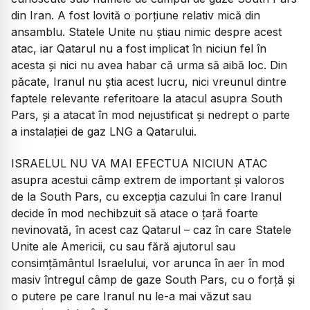
din Iran. A fost lovită o porțiune relativ mică din
ansamblu. Statele Unite nu știau nimic despre acest
atac, iar Qatarul nu a fost implicat în niciun fel în
acesta și nici nu avea habar că urma să aibă loc. Din
păcate, Iranul nu știa acest lucru, nici vreunul dintre
faptele relevante referitoare la atacul asupra South
Pars, și a atacat în mod nejustificat și nedrept o parte
a instalației de gaz LNG a Qatarului.
ISRAELUL NU VA MAI EFECTUA NICIUN ATAC
asupra acestui câmp extrem de important și valoros
de la South Pars, cu excepția cazului în care Iranul
decide în mod nechibzuit să atace o țară foarte
nevinovată, în acest caz Qatarul – caz în care Statele
Unite ale Americii, cu sau fără ajutorul sau
consimțământul Israelului, vor arunca în aer în mod
masiv întregul câmp de gaze South Pars, cu o forță și
o putere pe care Iranul nu le-a mai văzut sau