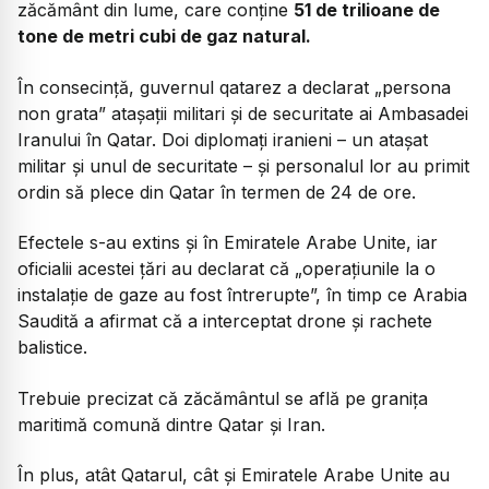
zăcământ din lume, care conține
51 de trilioane de
tone de metri cubi de gaz natural.
În consecință, guvernul qatarez a declarat
„persona
non grata”
atașații militari și de securitate ai Ambasadei
Iranului în Qatar. Doi diplomați iranieni – un atașat
militar și unul de securitate – și personalul lor au primit
ordin să plece din Qatar în termen de 24 de ore.
Efectele s-au extins și în Emiratele Arabe Unite, iar
oficialii acestei țări au declarat că „operațiunile la o
instalație de gaze au fost întrerupte”, în timp ce Arabia
Saudită a afirmat că a interceptat drone și rachete
balistice.
Trebuie precizat că zăcământul se află pe granița
maritimă comună dintre Qatar și Iran.
În plus, atât Qatarul, cât și Emiratele Arabe Unite au