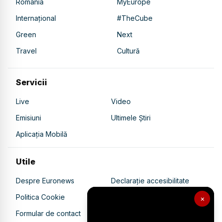
România
MyEurope
Internațional
#TheCube
Green
Next
Travel
Cultură
Servicii
Live
Video
Emisiuni
Ultimele Știri
Aplicația Mobilă
Utile
Despre Euronews
Declarație accesibilitate
Politica Cookie
Politica de confidențialitate
×
Formular de contact
Transparență în utilizarea AI