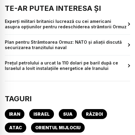
TE-AR PUTEA INTERESA ȘI
Experți militari britanici lucrează cu cei americani
asupra opțiunilor pentru redeschiderea strâmtorii Ormuz
Plan pentru Strâmtoarea Ormuz: NATO și aliații discută
securizarea tranzitului naval
Prețul petrolului a urcat la 110 dolari pe baril după ce
Israelul a lovit instalațiile energetice ale Iranului
TAGURI
IRAN
ISRAEL
SUA
RĂZBOI
ATAC
ORIENTUL MIJLOCIU