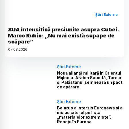
Știri Externe
SUA intensifică presiunile asupra Cubei.
Marco Rubio: „Nu mai există supape de
scăpare”
07
.
08
.
2026
Știri Externe
Nouă alianță militară în Orientul
Mijlociu. Arabia Saudită, Turcia
și Pakistanul semnează un pact
de apărare
Știri Externe
Belarus a interzis Euronews și a
inclus site-ul pe lista
„materialelor extremiste”.
Reacții în Europa