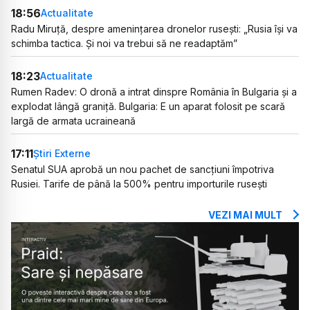
18:56
Actualitate
Radu Miruță, despre amenințarea dronelor rusești: „Rusia își va
schimba tactica. Și noi va trebui să ne readaptăm”
18:23
Actualitate
Rumen Radev: O dronă a intrat dinspre România în Bulgaria și a
explodat lângă graniță. Bulgaria: E un aparat folosit pe scară
largă de armata ucraineană
17:11
Știri Externe
Senatul SUA aprobă un nou pachet de sancțiuni împotriva
Rusiei. Tarife de până la 500% pentru importurile rusești
VEZI MAI MULT