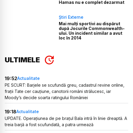
Hamas nu e complet dezarmat
Știri Externe
Mai mulți sportivi au dispărut
după Jocurile Commonwealth-
ului. Un incident similar a avut
loc în 2014
ULTIMELE
19:52
Actualitate
PE SCURT: Barjele se scufundă greu, cadastrul revine online,
frații Tate cer cauțiune, canotorii români strălucesc, iar
Moody’s decide soarta ratingului României
19:18
Actualitate
UPDATE. Operațiunea de pe brațul Bala intră în linie dreaptă. A
treia barjă a fost scufundată, a patra urmează