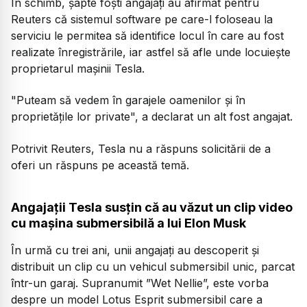
În schimb, șapte foști angajați au afirmat pentru
Reuters că sistemul software pe care-l foloseau la
serviciu le permitea să identifice locul în care au fost
realizate înregistrările, iar astfel să afle unde locuiește
proprietarul mașinii Tesla.
"Puteam să vedem în garajele oamenilor și în
proprietățile lor private", a declarat un alt fost angajat.
Potrivit Reuters, Tesla nu a răspuns solicitării de a
oferi un răspuns pe această temă.
Angajații Tesla susțin că au văzut un clip video
cu mașina submersibilă a lui Elon Musk
În urmă cu trei ani, unii angajați au descoperit și
distribuit un clip cu un vehicul submersibil unic, parcat
într-un garaj. Supranumit ”Wet Nellie”, este vorba
despre un model Lotus Esprit submersibil care a