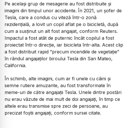
Pe același grup de mesagerie au fost distribuite și
imagini din timpul unor accidente. În 2021, un șofer de
Tesla, care a condus cu viteză într-o zonă
rezidențială, a lovit un copil aflat pe o bicicletă, după
cum a susținut un alt fost angajat, conform Reuters.
Impactul a fost atât de puternic încât copilul a fost
proiectat într-o direcție, iar bicicleta într-alta. Acest clip
a fost distribuit rapid ”precum incendiile de vegetație”
în rândul angajaților biroului Tesla din San Mateo,
California.
În schimb, alte imagini, cum ar fi unele cu câini și
semne rutiere amuzante, au fost transformate în
meme-uri de către angajații Tesla. Unele dintre postări
nu erau văzute de mai mult de doi angajați, în timp ce
altele erau transmise spre zeci de persoane, au
precizat foștii angajați, conform sursei citate.