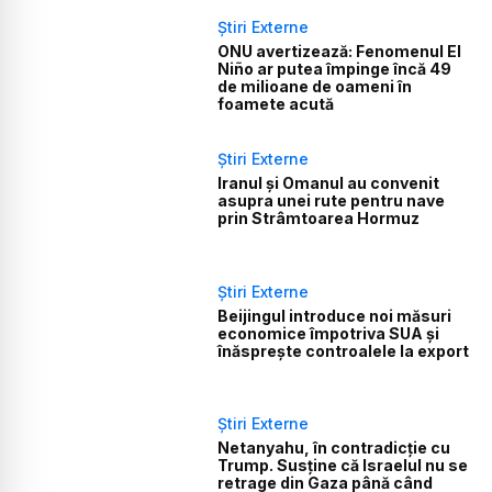
Știri Externe
ONU avertizează: Fenomenul El
Niño ar putea împinge încă 49
de milioane de oameni în
foamete acută
Știri Externe
Iranul și Omanul au convenit
asupra unei rute pentru nave
prin Strâmtoarea Hormuz
Știri Externe
Beijingul introduce noi măsuri
economice împotriva SUA și
înăsprește controalele la export
Știri Externe
Netanyahu, în contradicție cu
Trump. Susține că Israelul nu se
retrage din Gaza până când