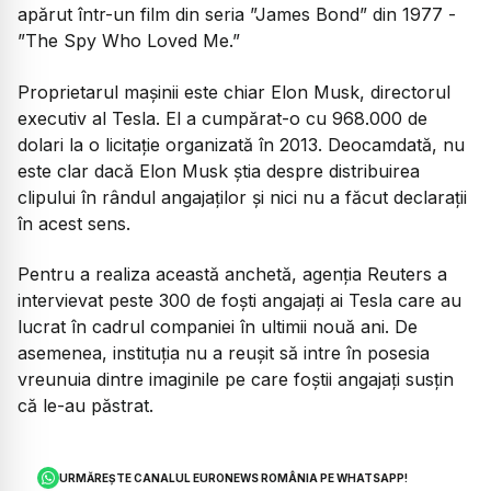
apărut într-un film din seria ”James Bond” din 1977 -
”The Spy Who Loved Me.”
Proprietarul mașinii este chiar Elon Musk, directorul
executiv al Tesla. El a cumpărat-o cu 968.000 de
dolari la o licitație organizată în 2013. Deocamdată, nu
este clar dacă Elon Musk știa despre distribuirea
clipului în rândul angajaților și nici nu a făcut declarații
în acest sens.
Pentru a realiza această anchetă, agenția Reuters a
intervievat peste 300 de foști angajați ai Tesla care au
lucrat în cadrul companiei în ultimii nouă ani. De
asemenea, instituția nu a reușit să intre în posesia
vreunuia dintre imaginile pe care foștii angajați susțin
că le-au păstrat.
URMĂREȘTE CANALUL EURONEWS ROMÂNIA PE WHATSAPP!