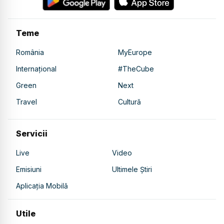
Teme
România
MyEurope
Internațional
#TheCube
Green
Next
Travel
Cultură
Servicii
Live
Video
Emisiuni
Ultimele Știri
Aplicația Mobilă
Utile