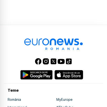
Teme
România
MyEurope