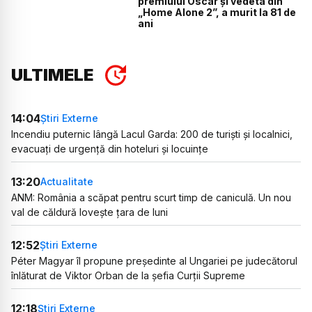
premiului Oscar și vedeta din
„Home Alone 2”, a murit la 81 de
ani
ULTIMELE
14:04
Știri Externe
Incendiu puternic lângă Lacul Garda: 200 de turiști și localnici,
evacuați de urgență din hoteluri și locuințe
13:20
Actualitate
ANM: România a scăpat pentru scurt timp de caniculă. Un nou
val de căldură lovește țara de luni
12:52
Știri Externe
Péter Magyar îl propune președinte al Ungariei pe judecătorul
înlăturat de Viktor Orban de la șefia Curții Supreme
12:18
Știri Externe