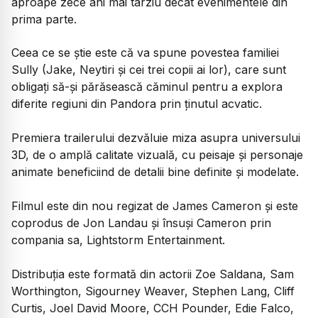
aproape zece ani mai târziu decât evenimentele din
prima parte.
Ceea ce se ştie este că va spune povestea familiei
Sully (Jake, Neytiri şi cei trei copii ai lor), care sunt
obligaţi să-şi părăsească căminul pentru a explora
diferite regiuni din Pandora prin ţinutul acvatic.
Premiera trailerului dezvăluie miza asupra universului
3D, de o amplă calitate vizuală, cu peisaje şi personaje
animate beneficiind de detalii bine definite şi modelate.
Filmul este din nou regizat de James Cameron şi este
coprodus de Jon Landau şi însuşi Cameron prin
compania sa, Lightstorm Entertainment.
Distribuţia este formată din actorii Zoe Saldana, Sam
Worthington, Sigourney Weaver, Stephen Lang, Cliff
Curtis, Joel David Moore, CCH Pounder, Edie Falco,