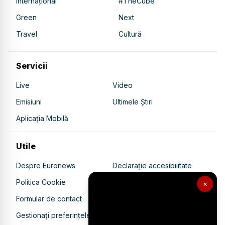
Internațional
#TheCube
Green
Next
Travel
Cultură
Servicii
Live
Video
Emisiuni
Ultimele Știri
Aplicația Mobilă
Utile
Despre Euronews
Declarație accesibilitate
Politica Cookie
Politica de confidențialitate
×
Formular de contact
Transparență în utilizarea AI
Gestionați preferințele