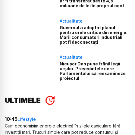
ar fi transferat peste 4,5
milioane de lei în propriul cont
Actualitate
Guvernul a adoptat planul
pentru orele critice din energie.
Marii consumatori industriali
pot fi deconectați
Actualitate
Nicușor Dan pune frână legii
urșilor. Președintele cere
Parlamentului să reexamineze
proiectul
ULTIMELE
10:45
Lifestyle
Cum economisim energie electrică în zilele caniculare fără
investiții mari. Trucuri simple care pot reduce consumul și