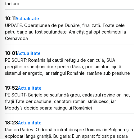
factura
10:11
Actualitate
UPDATE. Operațiunea de pe Dunăre, finalizată. Toate cele
patru barje au fost scufundate: Am câștigat opt centimetri la
Cernavodă
10:01
Actualitate
PE SCURT: România își caută refugiu de caniculă, SUA
pregătesc sancțiuni dure pentru Rusia, prosumatorii ajută
sistemul energetic, iar ratingul României rămâne sub presiune
19:52
Actualitate
PE SCURT: Barjele se scufundă greu, cadastrul revine online,
frații Tate cer cauțiune, canotorii români strălucesc, iar
Moody’s decide soarta ratingului României
18:23
Actualitate
Rumen Radev: O dronă a intrat dinspre România în Bulgaria și a
explodat lângă graniță. Bulgaria: E un aparat folosit pe scară