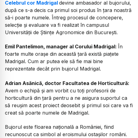
Celebrul cor Madrigal
devine ambasador al bujorului,
după ce s-a decis ca primul soi produs în țara noastră
să-i poarte numele. Întreg procesul de concepere,
selecție şi evaluare va fi realizat în campusul
Universităţii de Științe Agronomice din București.
Emil Pantelimon, manager al Corului Madrigal:
În
foarte multe orașe din această țară există piațete
Madrigal. Cum ar putea ele să fie mai bine
reprezentate decât prin bujorul Madrigal.
Adrian Asănică, doctor Facultatea de Horticultură:
Avem o echipă și am vorbit cu toți profesorii de
horticultură din țară pentru a ne asigura suportul ca
să reușim acest proiect deosebit și primul soi care va fi
creat să poarte numele de Madrigal.
Bujorul este floarea națională a României, fiind
recunoscut ca simbol al eroismului ostașilor români.