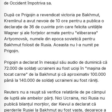
de Occident împotriva sa.
După ce Prigojin a revendicat victoria pe Bakhmut,
Kremlinul a avut nevoie de 10 ore pentru a publica o
declarație de 36 de cuvinte prin care felicita unitățile
Wagner și ale forțelor armate pentru "eliberarea"
Artyomovsk, numele din epoca sovietică pentru
Bakhmut folosit de Rusia. Aceasta nu l-a numit pe
Prigojin.
Prigojin a declarat în mesajul său audio de duminică că
72.000 de soldați ucraineni au fost uciși în "mașina de
tocat carne" de la Bakhmut și că aproximativ 100.000
până la 140.000 de soldați ucraineni au fost răniți.
Reuters nu a reușit să verifice relatările de pe câmpul
de luptă ale ambelor părți. Nici Ucraina, nici Rusia nu
publică bilanțul morților, dar Kievul a declarat că
pierderile Rusiei la Bakhmut au fost vaste, deoarece a