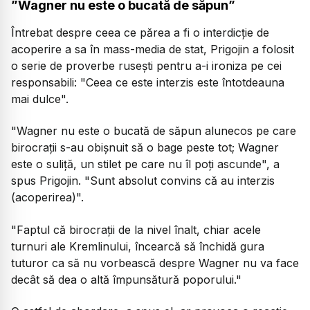
”Wagner nu este o bucată de săpun”
Întrebat despre ceea ce părea a fi o interdicție de
acoperire a sa în mass-media de stat, Prigojin a folosit
o serie de proverbe rusești pentru a-i ironiza pe cei
responsabili: "Ceea ce este interzis este întotdeauna
mai dulce".
"Wagner nu este o bucată de săpun alunecos pe care
birocrații s-au obișnuit să o bage peste tot; Wagner
este o suliță, un stilet pe care nu îl poți ascunde", a
spus Prigojin. "Sunt absolut convins că au interzis
(acoperirea)".
"Faptul că birocrații de la nivel înalt, chiar acele
turnuri ale Kremlinului, încearcă să închidă gura
tuturor ca să nu vorbească despre Wagner nu va face
decât să dea o altă împunsătură poporului."