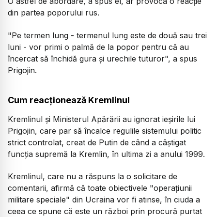
O astfel de abordare, a spus el, ar provoca o reacție
din partea poporului rus.
"Pe termen lung - termenul lung este de două sau trei
luni - vor primi o palmă de la popor pentru că au
încercat să închidă gura și urechile tuturor", a spus
Prigojin.
Cum reacționează Kremlinul
Kremlinul și Ministerul Apărării au ignorat ieșirile lui
Prigojin, care par să încalce regulile sistemului politic
strict controlat, creat de Putin de când a câștigat
funcția supremă la Kremlin, în ultima zi a anului 1999.
Kremlinul, care nu a răspuns la o solicitare de
comentarii, afirmă că toate obiectivele "operațiunii
militare speciale" din Ucraina vor fi atinse, în ciuda a
ceea ce spune că este un război prin procură purtat