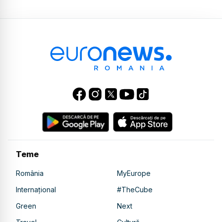
Teme
România
MyEurope
Internațional
#TheCube
Green
Next