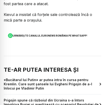
fost partea care a atacat.
Kievul a insistat că forțele sale controlează încă o
mică parte a orașului.
URMĂREȘTE CANALUL EURONEWS ROMÂNIA PE WHATSAPP!
TE-AR PUTEA INTERESA ȘI
«Bucătarul lui Putin» ar putea intra în cursa pentru
Kremlin. Care sunt șansele lui Evgheni Prigojin de a-l
înlocui pe Vladimir Putin
Prigojin spune că războiul din Ucraina s-a întors
împotriva Rusiei și avertizează cu scenariul Revoluției de