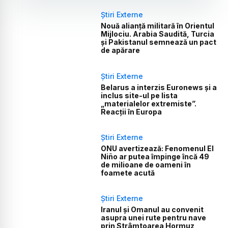
Știri Externe
Nouă alianță militară în Orientul
Mijlociu. Arabia Saudită, Turcia
și Pakistanul semnează un pact
de apărare
Știri Externe
Belarus a interzis Euronews și a
inclus site-ul pe lista
„materialelor extremiste”.
Reacții în Europa
Știri Externe
ONU avertizează: Fenomenul El
Niño ar putea împinge încă 49
de milioane de oameni în
foamete acută
Știri Externe
Iranul și Omanul au convenit
asupra unei rute pentru nave
prin Strâmtoarea Hormuz