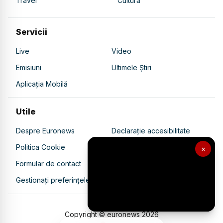
Travel
Cultură
Servicii
Live
Video
Emisiuni
Ultimele Știri
Aplicația Mobilă
Utile
Despre Euronews
Declarație accesibilitate
Politica Cookie
Politica de confidențialitate
×
Formular de contact
Transparență în utilizarea AI
Gestionați preferințele
Copyright © euronews
2026