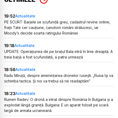
19:52
Actualitate
PE SCURT: Barjele se scufundă greu, cadastrul revine online,
frații Tate cer cauțiune, canotorii români strălucesc, iar
Moody’s decide soarta ratingului României
19:18
Actualitate
UPDATE. Operațiunea de pe brațul Bala intră în linie dreaptă. A
treia barjă a fost scufundată, a patra urmează
18:56
Actualitate
Radu Miruță, despre amenințarea dronelor rusești: „Rusia își va
schimba tactica. Și noi va trebui să ne readaptăm”
18:23
Actualitate
Rumen Radev: O dronă a intrat dinspre România în Bulgaria și a
explodat lângă graniță. Bulgaria: E un aparat folosit pe scară
largă de armata ucraineană