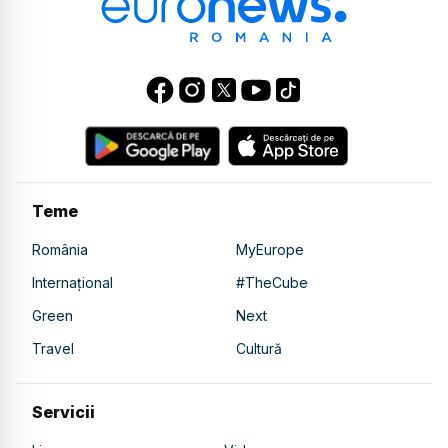
Teme
România
MyEurope
Internațional
#TheCube
Green
Next
Travel
Cultură
Servicii