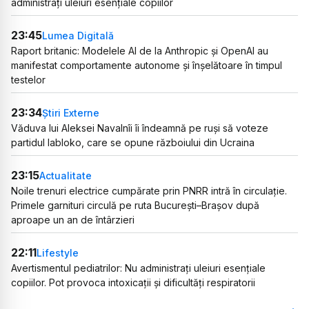
administrați uleiuri esențiale copiilor
23:45
Lumea Digitală
Raport britanic: Modelele AI de la Anthropic și OpenAI au
manifestat comportamente autonome și înșelătoare în timpul
testelor
23:34
Știri Externe
Văduva lui Aleksei Navalnîi îi îndeamnă pe ruși să voteze
partidul Iabloko, care se opune războiului din Ucraina
23:15
Actualitate
Noile trenuri electrice cumpărate prin PNRR intră în circulație.
Primele garnituri circulă pe ruta București–Brașov după
aproape un an de întârzieri
22:11
Lifestyle
Avertismentul pediatrilor: Nu administrați uleiuri esențiale
copiilor. Pot provoca intoxicații și dificultăți respiratorii