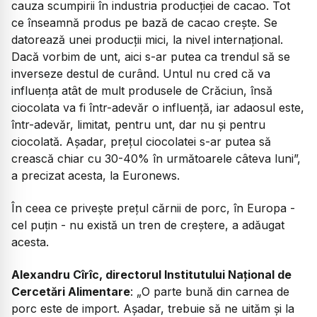
cauza scumpirii în industria producției de cacao. Tot
ce înseamnă produs pe bază de cacao crește. Se
datorează unei producții mici, la nivel internațional.
Dacă vorbim de unt, aici s-ar putea ca trendul să se
inverseze destul de curând. Untul nu cred că va
influența atât de mult produsele de Crăciun, însă
ciocolata va fi într-adevăr o influență, iar adaosul este,
într-adevăr, limitat, pentru unt, dar nu și pentru
ciocolată. Așadar, prețul ciocolatei s-ar putea să
crească chiar cu 30-40% în următoarele câteva luni”,
a precizat acesta, la Euronews.
În ceea ce privește prețul cărnii de porc, în Europa -
cel puțin - nu există un tren de creștere, a adăugat
acesta.
Alexandru Cîrîc, directorul Institutului Național de
Cercetări Alimentare
: „O parte bună din carnea de
porc este de import. Așadar, trebuie să ne uităm și la