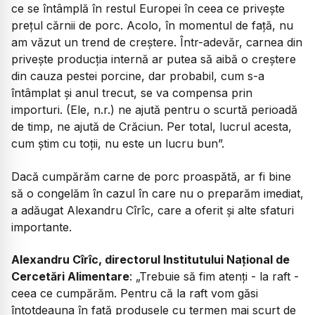
ce se întâmplă în restul Europei în ceea ce privește
prețul cărnii de porc. Acolo, în momentul de față, nu
am văzut un trend de creștere. Într-adevăr, carnea din
privește producția internă ar putea să aibă o creștere
din cauza pestei porcine, dar probabil, cum s-a
întâmplat și anul trecut, se va compensa prin
importuri. (Ele, n.r.) ne ajută pentru o scurtă perioadă
de timp, ne ajută de Crăciun. Per total, lucrul acesta,
cum știm cu toții, nu este un lucru bun”.
Dacă cumpărăm carne de porc proaspătă, ar fi bine
să o congelăm în cazul în care nu o preparăm imediat,
a adăugat Alexandru Cîrîc, care a oferit și alte sfaturi
importante.
Alexandru Cîrîc, directorul Institutului Național de
Cercetări Alimentare
: „Trebuie să fim atenți - la raft -
ceea ce cumpărăm. Pentru că la raft vom găsi
întotdeauna în față produsele cu termen mai scurt de