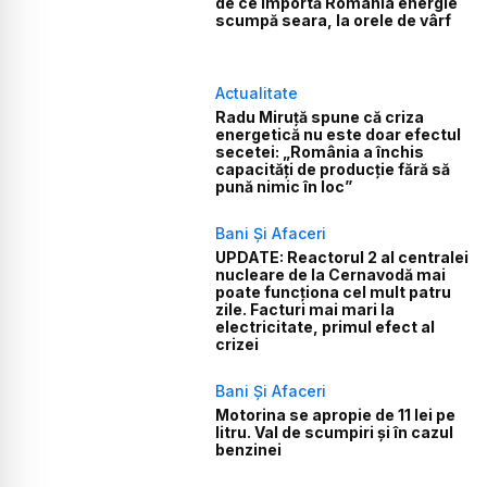
de ce importă România energie
scumpă seara, la orele de vârf
Actualitate
Radu Miruță spune că criza
energetică nu este doar efectul
secetei: „România a închis
capacități de producție fără să
pună nimic în loc”
Bani Și Afaceri
UPDATE: Reactorul 2 al centralei
nucleare de la Cernavodă mai
poate funcționa cel mult patru
zile. Facturi mai mari la
electricitate, primul efect al
crizei
Bani Și Afaceri
Motorina se apropie de 11 lei pe
litru. Val de scumpiri și în cazul
benzinei