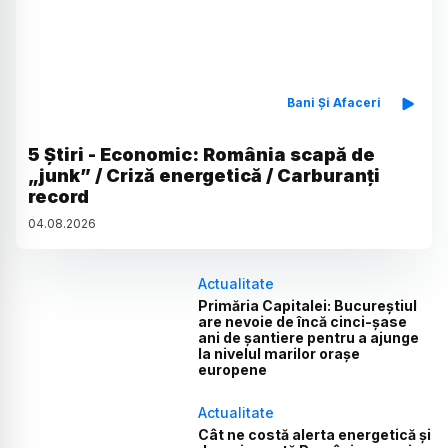
Bani Și Afaceri
5 Știri - Economic: România scapă de
„junk” / Criză energetică / Carburanți
record
04
.
08
.
2026
Actualitate
Primăria Capitalei: Bucureștiul
are nevoie de încă cinci-șase
ani de șantiere pentru a ajunge
la nivelul marilor orașe
europene
Actualitate
Cât ne costă alerta energetică și