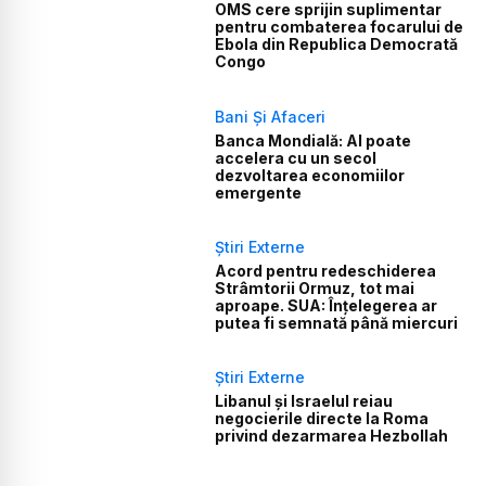
OMS cere sprijin suplimentar
pentru combaterea focarului de
Ebola din Republica Democrată
Congo
Bani Și Afaceri
Banca Mondială: AI poate
accelera cu un secol
dezvoltarea economiilor
emergente
Știri Externe
Acord pentru redeschiderea
Strâmtorii Ormuz, tot mai
aproape. SUA: Înțelegerea ar
putea fi semnată până miercuri
Știri Externe
Libanul și Israelul reiau
negocierile directe la Roma
privind dezarmarea Hezbollah