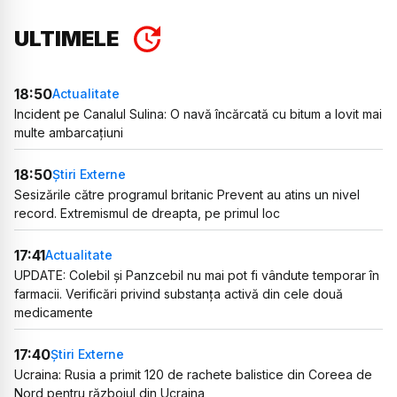
ULTIMELE
18:50
Actualitate
Incident pe Canalul Sulina: O navă încărcată cu bitum a lovit mai
multe ambarcațiuni
18:50
Știri Externe
Sesizările către programul britanic Prevent au atins un nivel
record. Extremismul de dreapta, pe primul loc
17:41
Actualitate
UPDATE: Colebil și Panzcebil nu mai pot fi vândute temporar în
farmacii. Verificări privind substanța activă din cele două
medicamente
17:40
Știri Externe
Ucraina: Rusia a primit 120 de rachete balistice din Coreea de
Nord pentru războiul din Ucraina