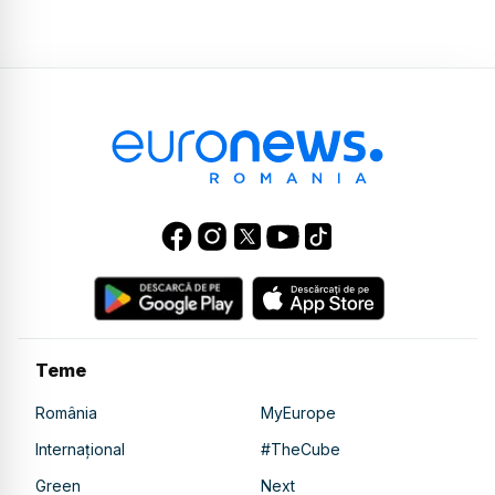
Teme
România
MyEurope
Internațional
#TheCube
Green
Next