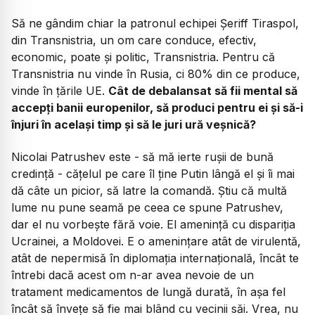
Să ne gândim chiar la patronul echipei Șeriff Tiraspol,
din Transnistria, un om care conduce, efectiv,
economic, poate și politic, Transnistria. Pentru că
Transnistria nu vinde în Rusia, ci 80% din ce produce,
vinde în țările UE.
Cât de debalansat să fii mental să
accepți banii europenilor, să produci pentru ei și să-i
înjuri în același timp și să le juri ură veșnică?
Nicolai Patrushev este - să mă ierte rușii de bună
credință - cățelul pe care îl ține Putin lângă el și îi mai
dă câte un picior, să latre la comandă. Știu că multă
lume nu pune seamă pe ceea ce spune Patrushev,
dar el nu vorbește fără voie. El amenință cu dispariția
Ucrainei, a Moldovei. E o amenințare atât de virulentă,
atât de nepermisă în diplomația internațională, încât te
întrebi dacă acest om n-ar avea nevoie de un
tratament medicamentos de lungă durată, în așa fel
încât să învețe să fie mai blând cu vecinii săi. Vrea, nu