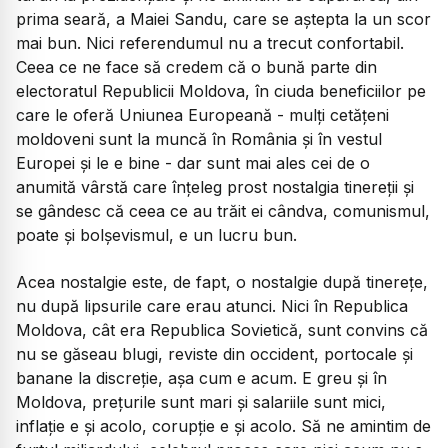
prima seară, a Maiei Sandu, care se aștepta la un scor
mai bun. Nici referendumul nu a trecut confortabil.
Ceea ce ne face să credem că o bună parte din
electoratul Republicii Moldova, în ciuda beneficiilor pe
care le oferă Uniunea Europeană - mulți cetățeni
moldoveni sunt la muncă în România și în vestul
Europei și le e bine - dar sunt mai ales cei de o
anumită vârstă care înțeleg prost nostalgia tinereții și
se gândesc că ceea ce au trăit ei cândva, comunismul,
poate și bolșevismul, e un lucru bun.
Acea nostalgie este, de fapt, o nostalgie după tinerețe,
nu după lipsurile care erau atunci. Nici în Republica
Moldova, cât era Republica Sovietică, sunt convins că
nu se găseau blugi, reviste din occident, portocale și
banane la discreție, așa cum e acum. E greu și în
Moldova, prețurile sunt mari și salariile sunt mici,
inflație e și acolo, corupție e și acolo. Să ne amintim de