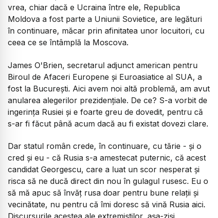
vrea, chiar dacă e Ucraina între ele, Republica
Moldova a fost parte a Uniunii Sovietice, are legături
în continuare, măcar prin afinitatea unor locuitori, cu
ceea ce se întâmplă la Moscova.
James O'Brien, secretarul adjunct american pentru
Biroul de Afaceri Europene și Euroasiatice al SUA, a
fost la București. Aici avem noi altă problemă, am avut
anularea alegerilor prezidențiale. De ce? S-a vorbit de
ingerința Rusiei și e foarte greu de dovedit, pentru că
s-ar fi făcut până acum dacă au fi existat dovezi clare.
Dar statul român crede, în continuare, cu tărie - și o
cred și eu - că Rusia s-a amestecat puternic, că acest
candidat Georgescu, care a luat un scor nesperat și
risca să ne ducă direct din nou în gulagul rusesc. Eu o
să mă apuc să învăț rusa doar pentru bune relații și
vecinătate, nu pentru că îmi doresc să vină Rusia aici.
Discursurile acestea ale extremiștilor, așa-ziși