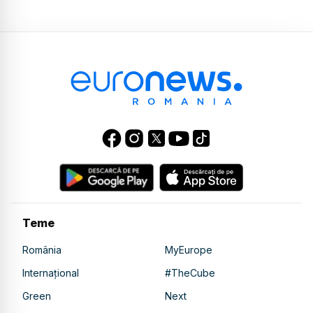
Teme
România
MyEurope
Internațional
#TheCube
Green
Next