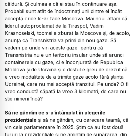
căldură. Și culmea e că ei stau în continuare așa.
Probabil sunt atât de îndoctrinați unii dintre ei încât
acceptă orice le-ar face Moscova. Mai nou, aflăm că
liderul autoproclamat de la Tiraspol, Vadim
Krasnoselski, tocmai a zburat la Moscova și, de acolo,
anunță că Transnistria va primi din nou gaze. Să
vedem pe unde vin aceste gaze, pentru că
Transnistria nu e un teritoriu insular unde să arunci
containerele cu gaze, ci e înconjurată de Republica
Moldova și de Ucraina și e destul e greu de crezut că
e vreo modalitate de a trimite gaze acolo fără știința
Ucrainei, care nu mai acceptă tranzitul. Pe unde? O fi
vreo conductă săpată la vreo 3 kilometri, de care nu
știe nimeni încă?
Să ne gândim ce s-a întâmplat în alegerile
prezidențiale
și să ne gândim, cu oarecare teamă, că
vin cele parlamentare în 2025. Știm că au fost două
tururi la prezidențiale și ne amintim de supărarea, din