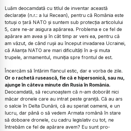
Luăm deocamdată cu titlul de inventar această
declarație (n.r.: a lui Recean), pentru că România este
totuși o țară NATO și suntem sub protecția articolului
5, care ne-ar asigura apărarea. Problema e ce fel de
apărare am avea și în cât timp ar veni ea, pentru că
am văzut, de când rușii au început invadarea Ucrainei,
că Alianța NATO are mari dificultăți în a-și muta
trupele, armamentul, muniția spre frontul de est.
Încercăm să întărim flancul estic, dar e vorba de zile.
Or o rachetă rusească, fie că e hipersonică, sau nu,
ajunge în câteva minute din Rusia în România.
Deocamdată, să recunoaștem că n-am doborât nici
măcar dronele care au intrat peste graniță. Că au ars
o salcie în Delta Dunării, că au speriat oamenii, e un
lucru, dar până o să vedem Armata română în stare
să doboare dronele, cu cadru legislativ cu tot, ne
întrebăm ce fel de apărare avem? Eu sunt pro-