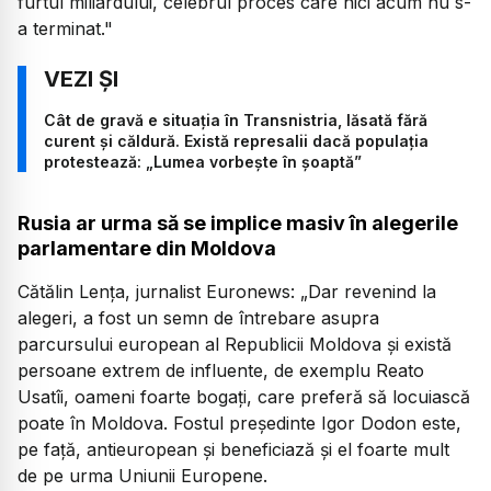
furtul miliardului, celebrul proces care nici acum nu s-
a terminat."
Cât de gravă e situația în Transnistria, lăsată fără
curent și căldură. Există represalii dacă populația
protestează: „Lumea vorbește în șoaptă”
Rusia ar urma să se implice masiv în alegerile
parlamentare din Moldova
Cătălin Lența, jurnalist Euronews:
„Dar revenind la
alegeri, a fost un semn de întrebare asupra
parcursului european al Republicii Moldova și există
persoane extrem de influente, de exemplu Reato
Usatîi, oameni foarte bogați, care preferă să locuiască
poate în Moldova. Fostul președinte Igor Dodon este,
pe față, antieuropean și beneficiază și el foarte mult
de pe urma Uniunii Europene.