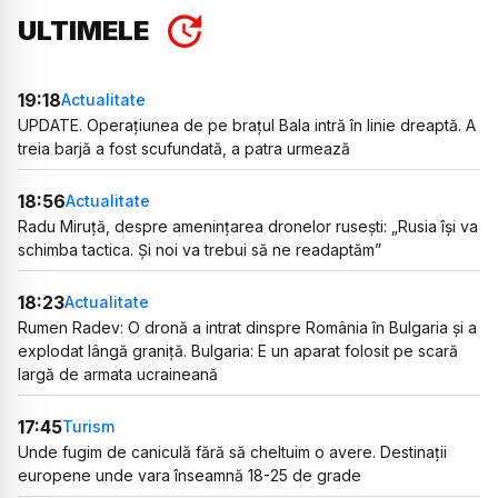
ULTIMELE
19:18
Actualitate
UPDATE. Operațiunea de pe brațul Bala intră în linie dreaptă. A
treia barjă a fost scufundată, a patra urmează
18:56
Actualitate
Radu Miruță, despre amenințarea dronelor rusești: „Rusia își va
schimba tactica. Și noi va trebui să ne readaptăm”
18:23
Actualitate
Rumen Radev: O dronă a intrat dinspre România în Bulgaria și a
explodat lângă graniță. Bulgaria: E un aparat folosit pe scară
largă de armata ucraineană
17:45
Turism
Unde fugim de caniculă fără să cheltuim o avere. Destinații
europene unde vara înseamnă 18-25 de grade