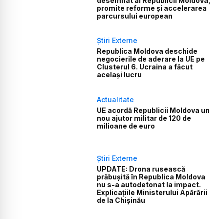
desemnat al Republicii Moldova,
promite reforme și accelerarea
parcursului european
Știri Externe
Republica Moldova deschide
negocierile de aderare la UE pe
Clusterul 6. Ucraina a făcut
același lucru
Actualitate
UE acordă Republicii Moldova un
nou ajutor militar de 120 de
milioane de euro
Știri Externe
UPDATE: Drona rusească
prăbușită în Republica Moldova
nu s-a autodetonat la impact.
Explicațiile Ministerului Apărării
de la Chișinău