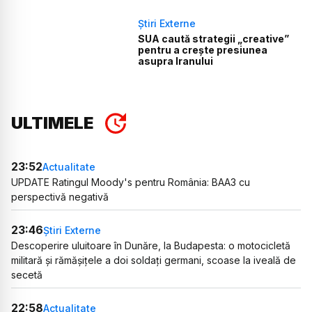
Știri Externe
SUA caută strategii „creative”
pentru a crește presiunea
asupra Iranului
ULTIMELE
23:52
Actualitate
UPDATE Ratingul Moody's pentru România: BAA3 cu
perspectivă negativă
23:46
Știri Externe
Descoperire uluitoare în Dunăre, la Budapesta: o motocicletă
militară și rămășițele a doi soldați germani, scoase la iveală de
secetă
22:58
Actualitate