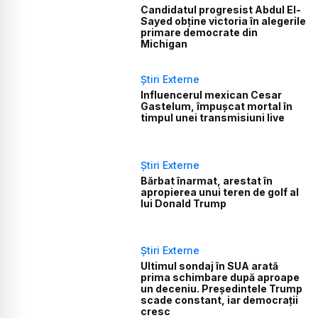
Candidatul progresist Abdul El-
Sayed obține victoria în alegerile
primare democrate din
Michigan
Știri Externe
Influencerul mexican Cesar
Gastelum, împușcat mortal în
timpul unei transmisiuni live
Știri Externe
Bărbat înarmat, arestat în
apropierea unui teren de golf al
lui Donald Trump
Știri Externe
Ultimul sondaj în SUA arată
prima schimbare după aproape
un deceniu. Președintele Trump
scade constant, iar democrații
cresc