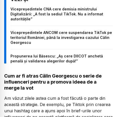
Vicepreședintele CNA cere demisia ministrului
Digitalizării: „A fost la sediul TikTok. Nu a informat
autoritățile”
Vicepreședintele ANCOM cere suspendarea TikTok pe
teritoriul României, până la investigarea cazului Călin
Georgescu
Propunerea lui Băsescu: „Aș cere DIICOT anchetă
penală și validarea alegerilor după!”
Cum ar fi atras Călin Georgescu o serie de
influenceri pentru a promova ideea de a
merge la vot
Am văzut zilele astea cum a fost făcută o parte din
această strategie. De exemplu, pe Tiktok prin crearea
unui hashtag care a ajuns apoi în brief-urile unor
influenceri de pe această platformă de socializare care