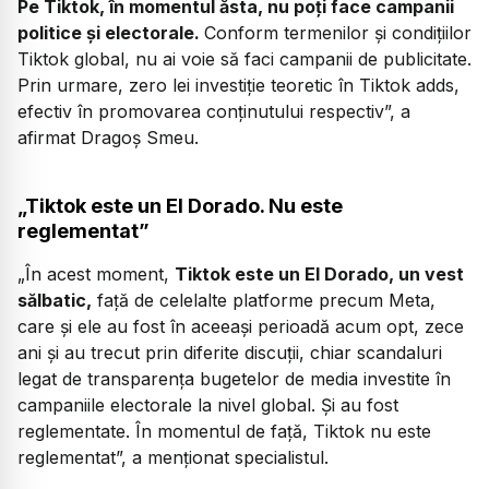
Pe Tiktok, în momentul ăsta, nu poți face campanii
politice și electorale.
Conform termenilor și condițiilor
Tiktok global, nu ai voie să faci campanii de publicitate.
Prin urmare, zero lei investiție teoretic în Tiktok adds,
efectiv în promovarea conținutului respectiv”,
a
afirmat Dragoș Smeu.
„Tiktok este un El Dorado. Nu este
reglementat”
„În acest moment,
Tiktok este un El Dorado, un vest
sălbatic,
față de celelalte platforme precum Meta,
care și ele au fost în aceeași perioadă acum opt, zece
ani și au trecut prin diferite discuții, chiar scandaluri
legat de transparența bugetelor de media investite în
campaniile electorale la nivel global. Și au fost
reglementate. În momentul de față, Tiktok nu este
reglementat”,
a menționat specialistul.