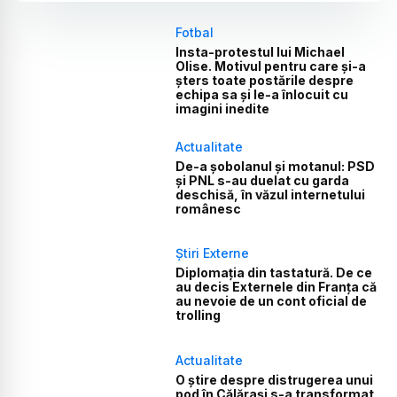
Fotbal
Insta-protestul lui Michael
Olise. Motivul pentru care și-a
șters toate postările despre
echipa sa și le-a înlocuit cu
imagini inedite
Actualitate
De-a șobolanul și motanul: PSD
și PNL s-au duelat cu garda
deschisă, în văzul internetului
românesc
Știri Externe
Diplomația din tastatură. De ce
au decis Externele din Franța că
au nevoie de un cont oficial de
trolling
Actualitate
O știre despre distrugerea unui
pod în Călărași s-a transformat