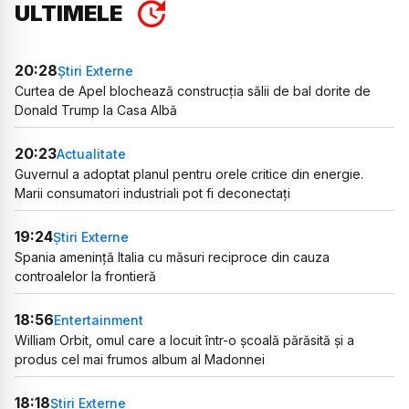
ULTIMELE
20:28
Știri Externe
Curtea de Apel blochează construcția sălii de bal dorite de
Donald Trump la Casa Albă
20:23
Actualitate
Guvernul a adoptat planul pentru orele critice din energie.
Marii consumatori industriali pot fi deconectați
19:24
Știri Externe
Spania amenință Italia cu măsuri reciproce din cauza
controalelor la frontieră
18:56
Entertainment
William Orbit, omul care a locuit într-o școală părăsită și a
produs cel mai frumos album al Madonnei
18:18
Știri Externe