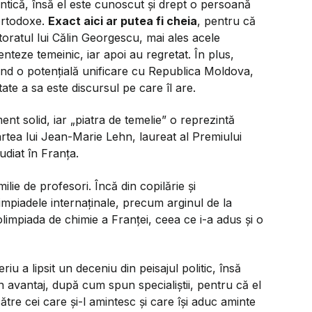
tică, însă el este cunoscut și drept o persoană
-ortodoxe.
Exact aici ar putea fi cheia
, pentru că
toratul lui Călin Georgescu, mai ales acele
teze temeinic, iar apoi au regretat. În plus,
ivind o potențială unificare cu Republica Moldova,
tate a sa este discursul pe care îl are.
nt solid, iar „piatra de temelie” o reprezintă
artea lui Jean-Marie Lehn, laureat al Premiului
udiat în Franța.
ilie de profesori. Încă din copilărie și
limpiadele internaținale, precum arginul de la
olimpiada de chimie a Franței, ceea ce i-a adus și o
iu a lipsit un deceniu din peisajul politic, însă
n avantaj, după cum spun specialiștii, pentru că el
ătre cei care și-l amintesc și care își aduc aminte