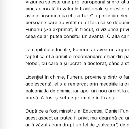
Viziunea sa este una pro-europeană și pro-atlan
bine ancorată în valorile tradiționale și creștin
asta ar însemna ca el „să fure” o parte din elec
persoane care au votat cu el fără să se documen
Funeriu și-a exprimat, în trecut, și viziunea pr
ceea ce ar putea consitui un avantaj. O altă cali
La capitolul educație, Funeriu ar avea un argume
faptul că el a primit o recomandare chiar din p
Nobel, cu care a și lucrat la doctorat, când a st
Licențiat în chimie, Funeriu provine și dintr-o fam
adolescență, el s-a remarcat prin medaliile la o
balcaniada de chimie, iar apoi un nou argint la 
bursă. A fost și șef de promoție în Franța.
După ce a fost ministru al Educației, Daniel Funer
acest aspect ar putea fi privit mai degrabă ca u
ar fi văzut acum drept un fel de „salvator”, de c