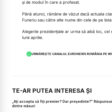
și de modul în care a profesat.
Până atunci, rămâne de văzut dacă actuala clasă
Funeriu sau către alte nume din cele de pe list
Alegerile prezidențiale ar urma să aibă loc, cel m
lunii aprilie.
URMĂREȘTE CANALUL EURONEWS ROMÂNIA PE W
TE-AR PUTEA INTERESA ȘI
„Ați accepta să fiți premier? Dar președinte?” Răspunsuril
dintre măsuri