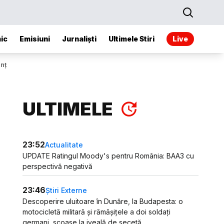
ic
Emisiuni
Jurnaliști
Ultimele Stiri
Live
unț
ULTIMELE
23:52
Actualitate
UPDATE Ratingul Moody's pentru România: BAA3 cu
perspectivă negativă
23:46
Știri Externe
Descoperire uluitoare în Dunăre, la Budapesta: o
motocicletă militară și rămășițele a doi soldați
germani, scoase la iveală de secetă