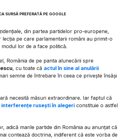
CA SURSĂ PREFERATĂ PE GOOGLE
zidențiale, din partea partidelor pro-europene,
r lecția pe care parlamentarii români au primit-o
modul lor de a face politică.
 fel, România de pe panta alunecării spre
gescu
, cu toate că
actul în sine al anulării
ari semne de întrebare în ceea ce privește însăși
nară necesită măsuri extraordinare. Iar faptul că
t
interferențe rusești în alegeri
constituie o astfel
rior, adică marile partide din România au anunțat că
mai contează doctrina, indiferent că este vorba de