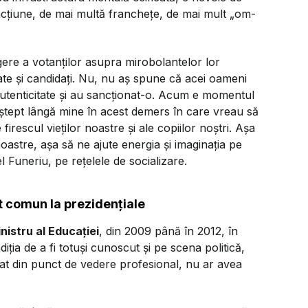
 acțiune, de mai multă franchețe, de mai mult „om-
egere a votanților asupra mirobolantelor lor
ate și candidați. Nu, nu aș spune că acei oameni
 autenticitate și au sancționat-o. Acum e momentul
aștept lângă mine în acest demers în care vreau să
rescul vieților noastre și ale copiilor noștri. Așa
astre, așa să ne ajute energia și imaginația pe
el Funeriu, pe rețelele de socializare.
at comun la prezidențiale
inistru al Educației
, din 2009 până în 2012, în
iția de a fi totuși cunoscut și pe scena politică,
icat din punct de vedere profesional, nu ar avea