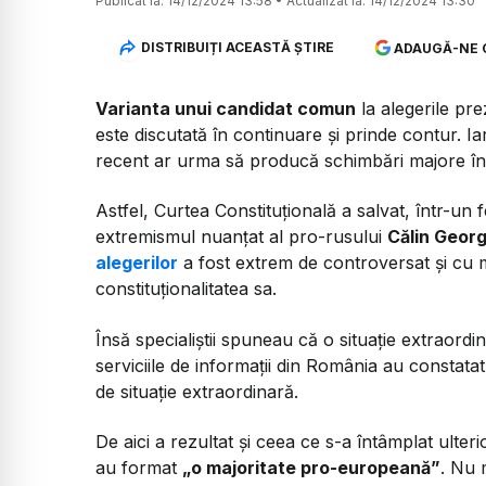
Publicat la:
14/12/2024 13:58
•
Actualizat la:
14/12/2024 13:30
DISTRIBUIȚI ACEASTĂ ȘTIRE
ADAUGĂ-NE 
Varianta unui candidat comun
la alegerile pre
este discutată în continuare și prinde contur. Ia
recent ar urma să producă schimbări majore în 
Astfel, Curtea Constituțională a salvat, într-un
extremismul nuanțat al pro-rusului
Călin Geor
alegerilor
a fost extrem de controversat și cu m
constituționalitatea sa.
Însă specialiștii spuneau că o situație extraordi
serviciile de informații din România au constata
de situație extraordinară.
De aici a rezultat și ceea ce s-a întâmplat ulte
au format
„o majoritate pro-europeană”
. Nu 