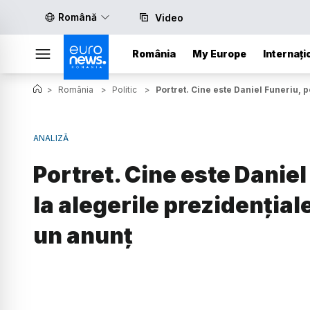
Română
Video
România
My Europe
Internați
>
România
>
Politic
>
Portret. Cine este Daniel Funeriu, p
ANALIZĂ
Portret. Cine este Daniel
la alegerile prezidențial
un anunț