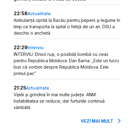
22:58
Actualitate
Ambulanță oprită la Bacău pentru pepeni și legume în
timp ce transporta la spital o fetiță de un an. DSU a
deschis o anchetă
22:29
Interviu
INTERVIU. Etnicii ruși, o posibilă bombă cu ceas
pentru Republica Moldova. Dan Barna: „Este un lucru
bun că vorbim despre Republica Moldova. Este
primul pas”
21:25
Actualitate
Vijelii și grindină în mai multe județe. ANM:
Instabilitatea se reduce, dar furtunile continuă
sâmbătă
VEZI MAI MULT