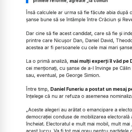
primele reforme, agreate „la comun”
Însă calculele ar urma să fie făcute abia după
șanse bune să se întâmple între Crăciun și Reve
Dar cine să fie acest candidat, care să fie și 
printre care Nicușor Dan, Daniel David, Theodo
acestea ar fi persoanele cu cele mai mari șanse
La o primă analiză,
mai mulți experți îl văd pe
cei menționați, cu șanse de a-l învinge pe Călin
sau, eventual, pe George Simion.
Între timp,
Daniel Funeriu a postat un mesaj pe
înțelege că nu ar refuza o asemenea nominalizar
„Aceste alegeri au arătat o emancipare a elector
democrației conduse de mobilizarea electorală a
încheiat. Electoratul e mult mai mobil, mult mai 
acest lucru. Va fi tot mai greu pentru partidele 