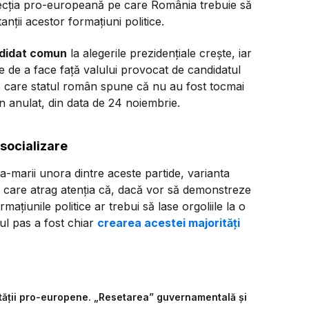
ția pro-europeană pe care România trebuie să
ții acestor formațiuni politice.
didat comun
la alegerile prezidențiale crește, iar
 de a face față valului provocat de candidatul
e care statul român spune că nu au fost tocmai
in anulat, din data de 24 noiembrie.
 socializare
a-marii unora dintre aceste partide, varianta
i, care atrag atenția că, dacă vor să demonstreze
ațiunile politice ar trebui să lase orgoliile la o
ul pas a fost chiar
crearea acestei majorități
rității pro-europene. „Resetarea” guvernamentală și