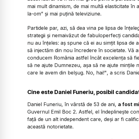
mai mult dinamism, de mai multă elasticitate în
la-om” și mai puțină televiziune.
Partidele par, azi, să dea vina pe lipsa de înțel
strategii și nemaivăzut de fabuloperfecți candid
nu au înțeles: aș spune că ei au simțit lipsa de
să injectăm din nou încredere în societate. Vă 
conducem România astfel încât excelența să fie fi
să ne ajute Dumnezeu, așa să ne ajute mințile no
care le avem din belșug. No, hai!"
, a scris Dani
Cine este Daniel Funeriu, posibil candid
Daniel Funeriu, în vârstă de 53 de ani,
a fost m
Guvernul Emil Boc 2. Astfel, el îndeplinește cond
față de un alt independent care, deși ar fi calif
această notorietate.