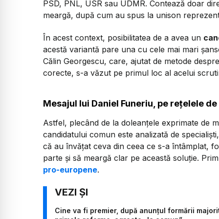
PSD, PNL, USR sau UDMR. Contează doar direc
meargă, după cum au spus la unison reprezentan
În acest context, posibilitatea de a avea un
can
acestă variantă pare una cu cele mai mari șanse
Călin Georgescu, care, ajutat de metode despr
corecte, s-a văzut pe primul loc al acelui scrut
Mesajul lui Daniel Funeriu, pe rețelele de
Astfel, plecând de la doleanțele exprimate de m
candidatului comun este analizată de specialișt
că au învățat ceva din ceea ce s-a întâmplat, form
parte și să meargă clar pe această soluție. Prim
pro-europene
.
Cine va fi premier, după anunțul formării majo