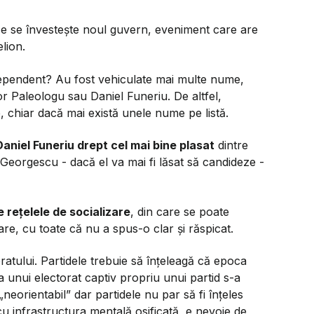
 ce se învestește noul guvern, eveniment care are
lion.
independent? Au fost vehiculate mai multe nume,
r Paleologu sau Daniel Funeriu. De altfel,
, chiar dacă mai există unele nume pe listă.
 Daniel Funeriu drept cel mai bine plasat
dintre
 Georgescu - dacă el va mai fi lăsat să candideze -
 rețelele de socializare
, din care se poate
e, cu toate că nu a spus-o clar și răspicat.
atului. Partidele trebuie să înțeleagă că epoca
 unui electorat captiv propriu unui partid s-a
„neorientabil” dar partidele nu par să fi înțeles
cu infrastructura mentală osificată, e nevoie de