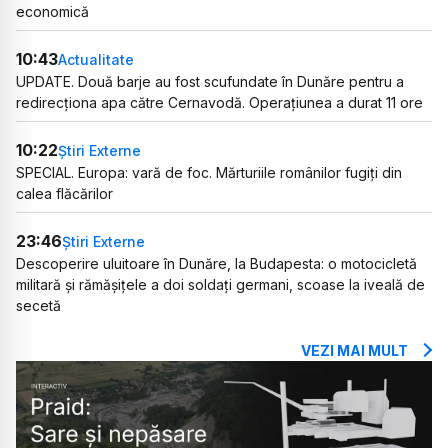
economică
10:43
Actualitate
UPDATE. Două barje au fost scufundate în Dunăre pentru a
redirecționa apa către Cernavodă. Operațiunea a durat 11 ore
10:22
Știri Externe
SPECIAL. Europa: vară de foc. Mărturiile românilor fugiți din
calea flăcărilor
23:46
Știri Externe
Descoperire uluitoare în Dunăre, la Budapesta: o motocicletă
militară și rămășițele a doi soldați germani, scoase la iveală de
secetă
VEZI MAI MULT