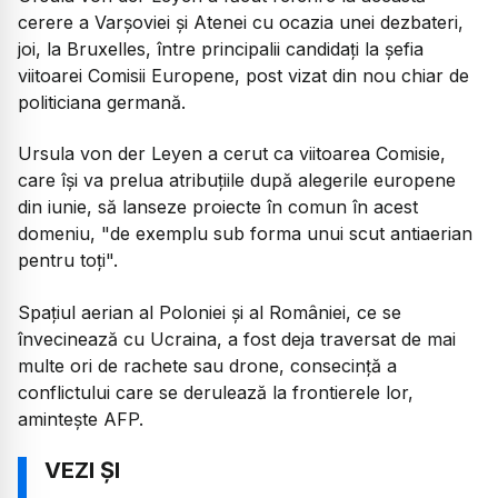
cerere a Varşoviei şi Atenei cu ocazia unei dezbateri,
joi, la Bruxelles, între principalii candidaţi la şefia
viitoarei Comisii Europene, post vizat din nou chiar de
politiciana germană.
Ursula von der Leyen a cerut ca viitoarea Comisie,
care îşi va prelua atribuţiile după alegerile europene
din iunie, să lanseze proiecte în comun în acest
domeniu, "de exemplu sub forma unui scut antiaerian
pentru toţi".
Spaţiul aerian al Poloniei şi al României, ce se
învecinează cu Ucraina, a fost deja traversat de mai
multe ori de rachete sau drone, consecinţă a
conflictului care se derulează la frontierele lor,
aminteşte AFP.