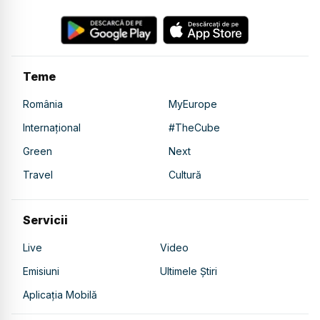
Teme
România
MyEurope
Internațional
#TheCube
Green
Next
Travel
Cultură
Servicii
Live
Video
Emisiuni
Ultimele Știri
Aplicația Mobilă