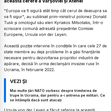
această cerere a Varşoviei şi Atenei
"Europa va fi sigură atât timp cât cerul de deasupra sa
va fi sigur", au subliniat prim-ministrul polonez Donald
Tusk şi omologul său elen Kyriakos Mitsotakis, într-o
scrisoare comună adresată preşedintei Comisiei
Europene, Ursula von der Leyen.
Această poziţie intervine în condiţiile în care cele 27 de
state membre au deja probleme în a găsi finanţările
necesare pentru dezvoltarea propriilor industrii de
apărare, decisă în urma declanşării invaziei ruse în
Ucraina, în februarie 2022.
Mai multe țări NATO vorbesc despre trimiterea de
trupe în Ucraina, dar pentru a-i antrena pe militari. Ce
se întâmplă dacă sunt atacați
Ursula von der Leyen a făcut referire la această