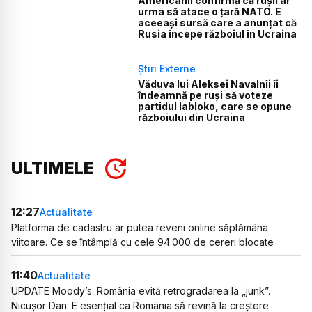
Americanii confirmă că rușii ar
urma să atace o țară NATO. E
aceeași sursă care a anunțat că
Rusia începe războiul în Ucraina
Știri Externe
Văduva lui Aleksei Navalnîi îi
îndeamnă pe ruși să voteze
partidul Iabloko, care se opune
războiului din Ucraina
ULTIMELE
12:27
Actualitate
Platforma de cadastru ar putea reveni online săptămâna
viitoare. Ce se întâmplă cu cele 94.000 de cereri blocate
11:40
Actualitate
UPDATE Moody’s: România evită retrogradarea la „junk”.
Nicușor Dan: E esențial ca România să revină la creștere