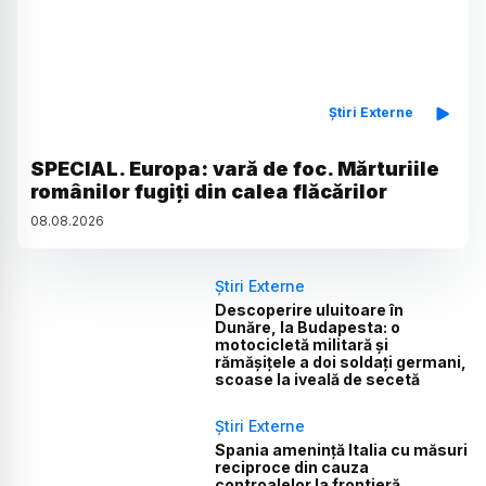
Știri Externe
SPECIAL. Europa: vară de foc. Mărturiile
românilor fugiți din calea flăcărilor
08
.
08
.
2026
Știri Externe
Descoperire uluitoare în
Dunăre, la Budapesta: o
motocicletă militară și
rămășițele a doi soldați germani,
scoase la iveală de secetă
Știri Externe
Spania amenință Italia cu măsuri
reciproce din cauza
controalelor la frontieră