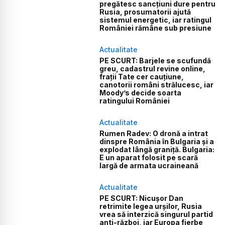
pregătesc sancțiuni dure pentru
Rusia, prosumatorii ajută
sistemul energetic, iar ratingul
României rămâne sub presiune
Actualitate
PE SCURT: Barjele se scufundă
greu, cadastrul revine online,
frații Tate cer cauțiune,
canotorii români strălucesc, iar
Moody’s decide soarta
ratingului României
Actualitate
Rumen Radev: O dronă a intrat
dinspre România în Bulgaria și a
explodat lângă graniță. Bulgaria:
E un aparat folosit pe scară
largă de armata ucraineană
Actualitate
PE SCURT: Nicușor Dan
retrimite legea urșilor, Rusia
vrea să interzică singurul partid
anti-război, iar Europa fierbe