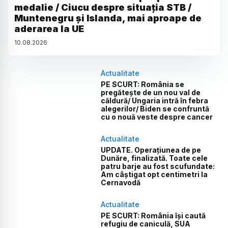
medalie / Ciucu despre situația STB /
Muntenegru și Islanda, mai aproape de
aderarea la UE
10
.
08
.
2026
Actualitate
PE SCURT: România se
pregătește de un nou val de
căldură/ Ungaria intră în febra
alegerilor/ Biden se confruntă
cu o nouă veste despre cancer
Actualitate
UPDATE. Operațiunea de pe
Dunăre, finalizată. Toate cele
patru barje au fost scufundate:
Am câștigat opt centimetri la
Cernavodă
Actualitate
PE SCURT: România își caută
refugiu de caniculă, SUA