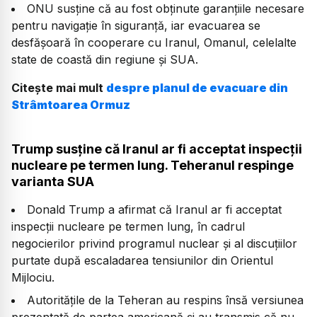
ONU susține că au fost obținute garanțiile necesare
pentru navigație în siguranță, iar evacuarea se
desfășoară în cooperare cu Iranul, Omanul, celelalte
state de coastă din regiune și SUA.
Citește mai mult
despre planul de evacuare din
Strâmtoarea Ormuz
Trump susține că Iranul ar fi acceptat inspecții
nucleare pe termen lung. Teheranul respinge
varianta SUA
Donald Trump a afirmat că Iranul ar fi acceptat
inspecții nucleare pe termen lung, în cadrul
negocierilor privind programul nuclear și al discuțiilor
purtate după escaladarea tensiunilor din Orientul
Mijlociu.
Autoritățile de la Teheran au respins însă versiunea
prezentată de partea americană și au transmis că nu