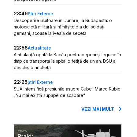
23:46
Știri Externe
Descoperire uluitoare în Dunăre, la Budapesta: o
motocicletă militară și rămășițele a doi soldați
germani, scoase la iveală de secetă
22:58
Actualitate
Ambulanță oprită la Bacău pentru pepeni și legume în
timp ce transporta la spital o fetiță de un an. DSU a
deschis o anchetă
22:25
Știri Externe
SUA intensifică presiunile asupra Cubei. Marco Rubio:
„Nu mai există supape de scăpare”
VEZI MAI MULT