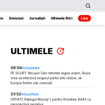
ic
Emisiuni
Jurnaliști
Ultimele Stiri
Live
ULTIMELE
09:56
Actualitate
PE SCURT: Nicușor Dan retrimite legea urșilor, Rusia
vrea să interzică singurul partid anti-război, iar
Europa fierbe sub caniculă
23:52
Actualitate
UPDATE Ratingul Moody's pentru România: BAA3 cu
perspectivă negativă