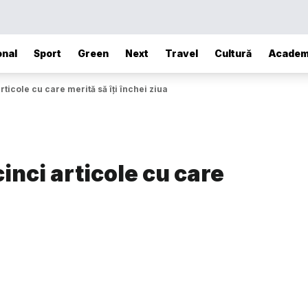
onal
Sport
Green
Next
Travel
Cultură
Academ
ticole cu care merită să îți închei ziua
inci articole cu care