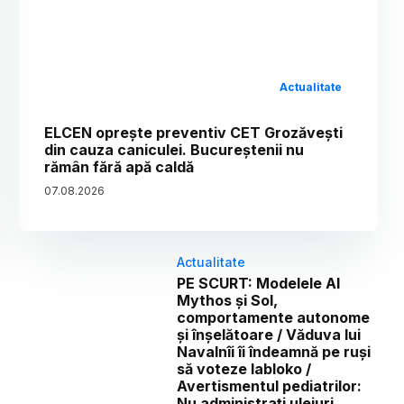
Actualitate
ELCEN oprește preventiv CET Grozăvești
din cauza caniculei. Bucureștenii nu
rămân fără apă caldă
07
.
08
.
2026
Actualitate
PE SCURT: Modelele AI
Mythos și Sol,
comportamente autonome
și înșelătoare / Văduva lui
Navalnîi îi îndeamnă pe ruși
să voteze Iabloko /
Avertismentul pediatrilor:
Nu administrați uleiuri