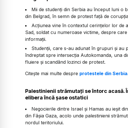
Mii de studenți din Serbia au început luni o
din Belgrad, în semn de protest față de corupția
Acțiunea vine în contextul cerințelor lor de 
Sad, soldat cu numeroase victime, despre care su
informații.
Studenții, care s-au adunat în grupuri și au po
îndreptat spre intersecția Autokomanda, una di
fluiere și scandând lozinci de protest.
Citește mai multe despre
protestele din Serbia
Palestinienii strămutați se întorc acasă.
elibera încă șase ostatici
Negocierile dintre Israel și Hamas au ieșit 
din Fâșia Gaza, acolo unde palestinienii strămuta
nordul teritoriului.