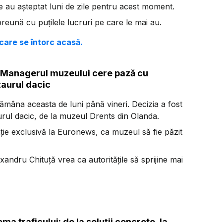
 au așteptat luni de zile pentru acest moment.
preună cu puțilele lucruri pe care le mai au.
 care se întorc acasă.
. Managerul muzeului cere pază cu
zaurul dacic
ămâna aceasta de luni până vineri. Decizia a fost
urul dacic, de la muzeul Drents din Olanda.
rvenție exclusivă la Euronews, ca muzeul să fie păzit
andru Chituță vrea ca autoritățile să sprijine mai
ma traficului: de la soluții concrete, la