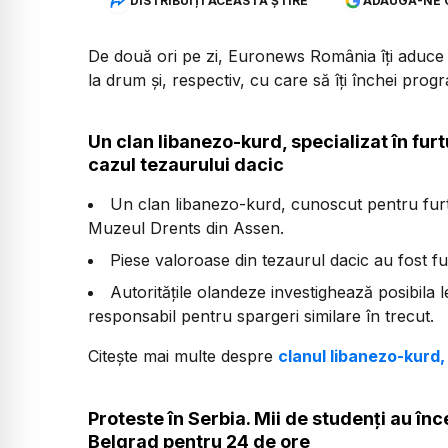
DISTRIBUIȚI ACEASTĂ ȘTIRE
ADAUGĂ-NE 
De două ori pe zi, Euronews România îți aduce u
la drum și, respectiv, cu care să îți închei prog
Un clan libanezo-kurd, specializat în furt
cazul tezaurului dacic
Un clan libanezo-kurd, cunoscut pentru furturi
Muzeul Drents din Assen.
Piese valoroase din tezaurul dacic au fost f
Autoritățile olandeze investighează posibil
responsabil pentru spargeri similare în trecut.
Citește mai multe despre
clanul libanezo-kurd, 
Proteste în Serbia. Mii de studenți au în
Belgrad pentru 24 de ore