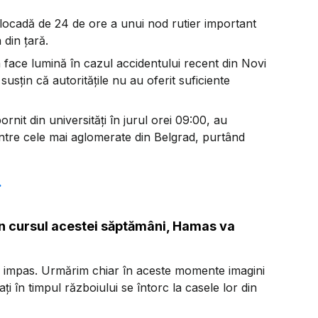
 blocadă de 24 de ore a unui nod rutier important
 din țară.
a face lumină în cazul accidentului recent din Novi
sțin că autoritățile nu au oferit suficiente
rnit din universități în jurul orei 09:00, au
ntre cele mai aglomerate din Belgrad, purtând
.
 În cursul acestei săptămâni, Hamas va
din impas. Urmărim chiar în aceste momente imagini
ți în timpul războiului se întorc la casele lor din