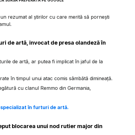
CA SURSĂ PREFERATĂ PE GOOGLE
n rezumat al știrilor cu care merită să pornești
ramul.
uri de artă, invocat de presa olandeză în
le de artă, ar putea fi implicat în jaful de la
urate în timpul unui atac comis sâmbătă dimineață.
a legătură cu clanul Remmo din Germania,
specializat în furturi de artă.
ceput blocarea unui nod rutier major din