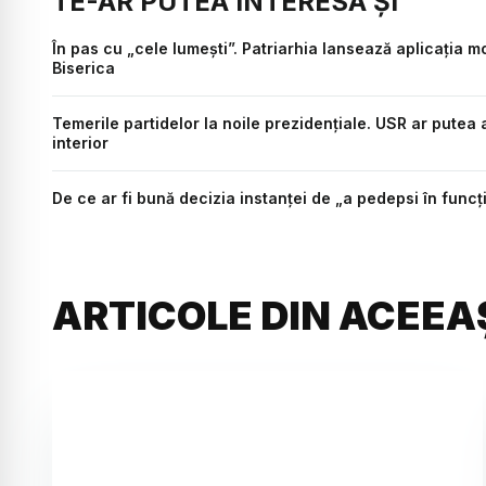
TE-AR PUTEA INTERESA ȘI
În pas cu „cele lumești”. Patriarhia lansează aplicația m
Biserica
Temerile partidelor la noile prezidențiale. USR ar putea a
interior
De ce ar fi bună decizia instanței de „a pedepsi în funcț
ARTICOLE DIN ACEEA