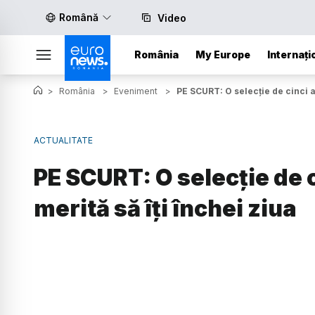
Română
Video
România
My Europe
Internați
>
România
>
Eveniment
>
PE SCURT: O selecție de cinci ar
ACTUALITATE
PE SCURT: O selecție de c
merită să îți închei ziua