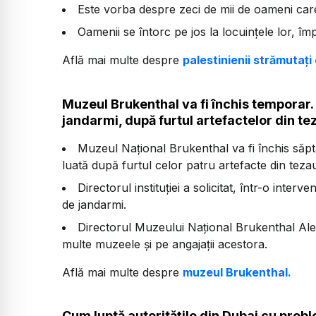
Este vorba despre zeci de mii de oameni care
Oamenii se întorc pe jos la locuințele lor, îm
Află mai multe despre
palestinienii strămutați
Muzeul Brukenthal va fi închis temporar
jandarmi, după furtul artefactelor din te
Muzeul Național Brukenthal va fi închis săpt
luată după furtul celor patru artefacte din teza
Directorul instituției a solicitat, într-o inte
de jandarmi.
Directorul Muzeului Național Brukenthal Alex
multe muzeele și pe angajații acestora.
Află mai multe despre
muzeul Brukenthal.
Cum luptă autoritățile din Dubai cu proble