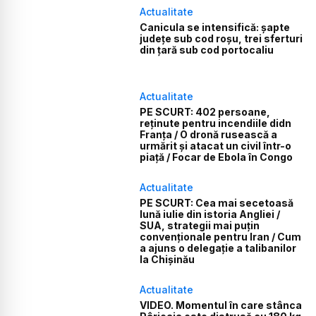
Actualitate
Canicula se intensifică: șapte
județe sub cod roșu, trei sferturi
din țară sub cod portocaliu
Actualitate
PE SCURT: 402 persoane,
reținute pentru incendiile didn
Franța / O dronă rusească a
urmărit și atacat un civil într-o
piață / Focar de Ebola în Congo
Actualitate
PE SCURT: Cea mai secetoasă
lună iulie din istoria Angliei /
SUA, strategii mai puțin
convenționale pentru Iran / Cum
a ajuns o delegație a talibanilor
la Chișinău
Actualitate
VIDEO. Momentul în care stânca