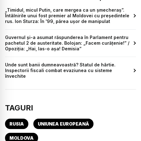
„Timidul, micul Putin, care mergea ca un șmecheraș”.
Întâlnirile unui fost premier al Moldovei cu președintele
rus. Ion Sturza: În '99, părea ușor de manipulat
Guvernul și-a asumat răspunderea în Parlament pentru
pachetul 2 de austeritate. Bolojan: „Facem curățenie!” /
Opoziția: „Hai, las-o așa! Demisia”
Unde sunt banii dumneavoastră? Statul de hârtie.
Inspectorii fiscali combat evaziunea cu sisteme
învechite
TAGURI
RUSIA
UNIUNEA EUROPEANĂ
MOLDOVA