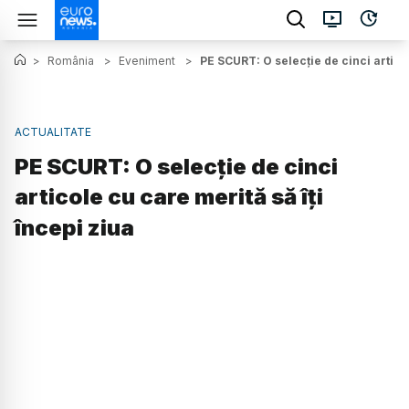
>
România
>
Eveniment
>
PE SCURT: O selecție de cinci articol
ACTUALITATE
PE SCURT: O selecție de cinci
articole cu care merită să îți
începi ziua