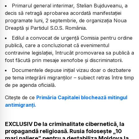
Primarul general interimar, Stelian Bujduveanu, a
decis să retragă aprobarea acordată manifestației
programate luni, 2 septembrie, de organizația Noua
Dreaptă și Partidul S.O.S. România.
Edilul a convocat de urgență Comisia pentru ordine
publică, care a concluzionat că evenimentul
contravine legislației, întrucât promovarea sa publică a
fost făcută prin mesaje xenofobe și discriminatorii.
Documentele depuse inițial vizau doar o dezbatere
pe tema integrării migranților – subiect retras între timp
de pe agenda oficială.
Citește de ce
Primăria Capitalei blochează mitingul
antimigranți.
EXCLUSIV De la criminalitate cibernetică, la
propagandă religioasă. Rusia folosește „10
mari paliere” pentru a destabiliza Moldova la