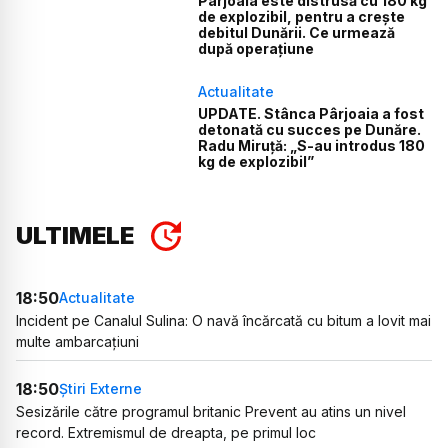
Pârjoaia este distrusă cu 180 kg
de explozibil, pentru a crește
debitul Dunării. Ce urmează
după operațiune
Actualitate
UPDATE. Stânca Pârjoaia a fost
detonată cu succes pe Dunăre.
Radu Miruță: „S-au introdus 180
kg de explozibil”
ULTIMELE
18:50
Actualitate
Incident pe Canalul Sulina: O navă încărcată cu bitum a lovit mai
multe ambarcațiuni
18:50
Știri Externe
Sesizările către programul britanic Prevent au atins un nivel
record. Extremismul de dreapta, pe primul loc