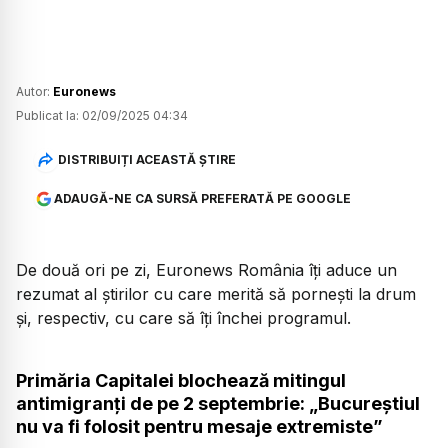
Autor:
Euronews
Publicat la:
02/09/2025 04:34
DISTRIBUIȚI ACEASTĂ ȘTIRE
ADAUGĂ-NE CA SURSĂ PREFERATĂ PE GOOGLE
De două ori pe zi, Euronews România îți aduce un
rezumat al știrilor cu care merită să pornești la drum
și, respectiv, cu care să îți închei programul.
Primăria Capitalei blochează mitingul
antimigranți de pe 2 septembrie: „Bucureștiul
nu va fi folosit pentru mesaje extremiste”