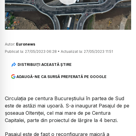
Watch
Autor:
Euronews
Publicat la:
27/05/2023 06:28
•
Actualizat la:
27/05/2023 11:51
DISTRIBUIȚI ACEASTĂ ȘTIRE
ADAUGĂ-NE CA SURSĂ PREFERATĂ PE GOOGLE
Circulația pe centura Bucureștiului în partea de Sud
este de astăzi mai ușoară. S-a inaugurat Pasajul de pe
șoseaua Olteniței, cel mai mare de pe Centura
Capitalei, parte din proiectul de lărgire la 4 benzi.
Pasajul este de fapt o reconfigurare majoră a