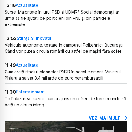
13:16
Actualitate
Surse: Majoritate în jurul PSD și UDMR? Social democrații ar
urma să fie ajutați de politicieni din PNL și din partidele
extremiste
12:52
Știință Și Inovații
Vehicule autonome, testate în campusul Politehnicii București.
Când vor putea circula românii cu astfel de mașini fără șofer
11:49
Actualitate
Cum arată stadiul jaloanelor PNRR în acest moment. Ministrul
Pîslaru a salvat 3,4 miliarde de euro nerambursabili
11:30
Entertainment
TikTokizarea muzicii: cum a ajuns un refren de trei secunde să
bată un album întreg
VEZI MAI MULT