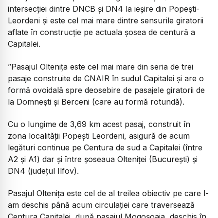
intersecției dintre DNCB și DN4 la ieșire din Popești-
Leordeni și este cel mai mare dintre sensurile giratorii
aflate în construcție pe actuala șosea de centură a
Capitalei.
”Pasajul Oltenița este cel mai mare din seria de trei
pasaje construite de CNAIR în sudul Capitalei și are o
formă ovoidală spre deosebire de pasajele giratorii de
la Domnești și Berceni (care au formă rotundă).
Cu o lungime de 3,69 km acest pasaj, construit în
zona localității Popești Leordeni, asigură de acum
legături continue pe Centura de sud a Capitalei (între
A2 și A1) dar și între șoseaua Olteniței (București) și
DN4 (județul Ilfov).
Pasajul Oltenița este cel de al treilea obiectiv pe care l-
am deschis până acum circulației care traversează
Centura Capitalei, după pasajul Mogoșoaia, deschis în