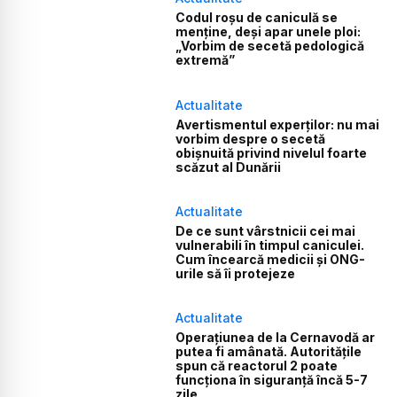
Codul roșu de caniculă se
menține, deși apar unele ploi:
„Vorbim de secetă pedologică
extremă”
Actualitate
Avertismentul experților: nu mai
vorbim despre o secetă
obișnuită privind nivelul foarte
scăzut al Dunării
Actualitate
De ce sunt vârstnicii cei mai
vulnerabili în timpul caniculei.
Cum încearcă medicii și ONG-
urile să îi protejeze
Actualitate
Operațiunea de la Cernavodă ar
putea fi amânată. Autoritățile
spun că reactorul 2 poate
funcționa în siguranță încă 5-7
zile