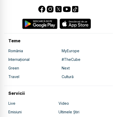
Teme
România
MyEurope
Internațional
#TheCube
Green
Next
Travel
Cultură
Servicii
Live
Video
Emisiuni
Ultimele Știri