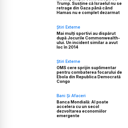
Trump. Susține că Israelul nu se
retrage din Gaza până când
Hamas nu e complet dezarmat
Știri Externe
Mai mulți sportivi au dispărut
după Jocurile Commonwealth-
ului. Un incident similar a avut
loc în 2014
Știri Externe
OMS cere sprijin suplimentar
pentru combaterea focarului de
Ebola din Republica Democrată
Congo
Bani Și Afaceri
Banca Mondială: AI poate
accelera cu un secol
dezvoltarea economiilor
emergente