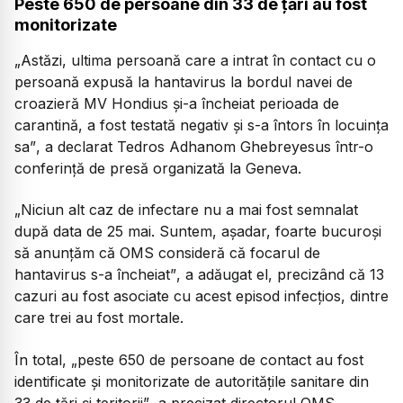
Peste 650 de persoane din 33 de țări au fost
monitorizate
„Astăzi, ultima persoană care a intrat în contact cu o
persoană expusă la hantavirus la bordul navei de
croazieră MV Hondius și-a încheiat perioada de
carantină, a fost testată negativ și s-a întors în locuința
sa”
, a declarat Tedros Adhanom Ghebreyesus într-o
conferință de presă organizată la Geneva.
„Niciun alt caz de infectare nu a mai fost semnalat
după data de 25 mai. Suntem, așadar, foarte bucuroși
să anunțăm că OMS consideră că focarul de
hantavirus s-a încheiat”
, a adăugat el, precizând că 13
cazuri au fost asociate cu acest episod infecțios, dintre
care trei au fost mortale.
În total,
„peste 650 de persoane de contact au fost
identificate și monitorizate de autoritățile sanitare din
33 de țări și teritorii”
, a precizat directorul OMS.