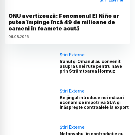
Știri Externe
ONU avertizează: Fenomenul El Niño ar
putea împinge încă 49 de milioane de
oameni în foamete acută
06
.
08
.
2026
Știri Externe
Iranul și Omanul au convenit
asupra unei rute pentru nave
prin Strâmtoarea Hormuz
Știri Externe
Beijingul introduce noi măsuri
economice împotriva SUA și
înăsprește controalele la export
Știri Externe
Netanyahu, în contradicție cu