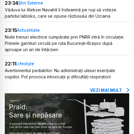
23:34
Știri Externe
Văduva lui Aleksei Navalnîi îi îndeamnă pe ruși să voteze
partidul Iabloko, care se opune războiului din Ucraina
23:15
Actualitate
Noile trenuri electrice cumpărate prin PNRR intră în circulație.
Primele garnituri circulă pe ruta București–Brașov după
aproape un an de întârzieri
22:11
Lifestyle
Avertismentul pediatrilor: Nu administrați uleiuri esențiale
copiilor. Pot provoca intoxicații și dificultăți respiratorii
VEZI MAI MULT