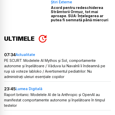
Știri Externe
Acord pentru redeschiderea
Strâmtorii Ormuz, tot mai
aproape. SUA: Înțelegerea ar
putea fi semnată până miercuri
ULTIMELE
07:34
Actualitate
PE SCURT: Modelele AI Mythos și Sol, comportamente
autonome și înșelătoare / Văduva lui Navalnîi îi îndeamnă pe
ruși să voteze Iabloko / Avertismentul pediatrilor: Nu
administrați uleiuri esențiale copiilor
23:45
Lumea Digitală
Raport britanic: Modelele AI de la Anthropic și OpenAI au
manifestat comportamente autonome și înșelătoare în timpul
testelor