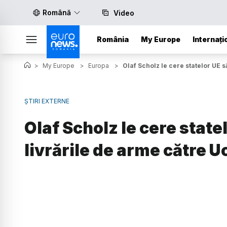
Română
Video
România
My Europe
Internați
>
My Europe
>
Europa
>
Olaf Scholz le cere statelor UE 
ȘTIRI EXTERNE
Olaf Scholz le cere state
livrările de arme către U