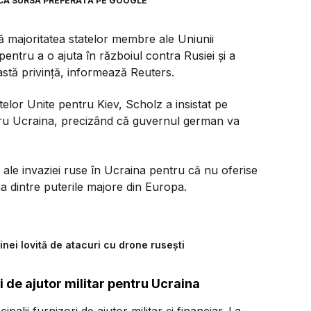
CA SURSĂ PREFERATĂ PE GOOGLE
ă majoritatea statelor membre ale Uniunii
entru a o ajuta în războiul contra Rusiei şi a
astă privinţă, informează Reuters.
telor Unite pentru Kiev, Scholz a insistat pe
entru Ucraina, precizând că guvernul german va
ni ale invaziei ruse în Ucraina pentru că nu oferise
una dintre puterile majore din Europa.
nei lovită de atacuri cu drone rusești
i de ajutor militar pentru Ucraina