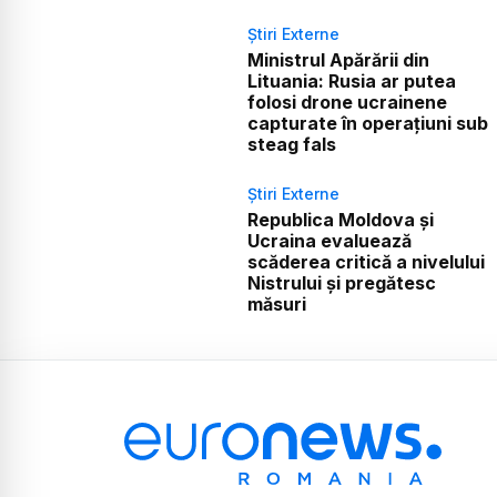
Știri Externe
Ministrul Apărării din
Lituania: Rusia ar putea
folosi drone ucrainene
capturate în operațiuni sub
steag fals
Știri Externe
Republica Moldova și
Ucraina evaluează
scăderea critică a nivelului
Nistrului și pregătesc
măsuri