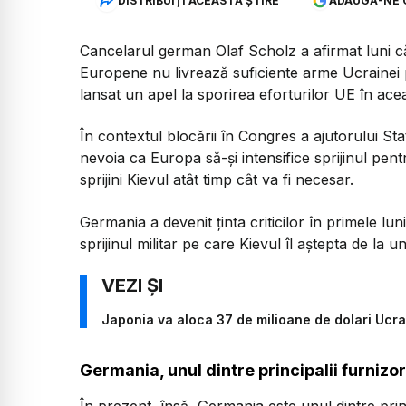
DISTRIBUIȚI ACEASTĂ ȘTIRE
ADAUGĂ-NE 
Cancelarul german Olaf Scholz a afirmat luni c
Europene nu livrează suficiente arme Ucrainei p
lansat un apel la sporirea eforturilor UE în ace
În contextul blocării în Congres a ajutorului Sta
nevoia ca Europa să-şi intensifice sprijinul p
sprijini Kievul atât timp cât va fi necesar.
Germania a devenit ţinta criticilor în primele lu
sprijinul militar pe care Kievul îl aştepta de la 
Japonia va aloca 37 de milioane de dolari Ucrai
Germania, unul dintre principalii furnizor