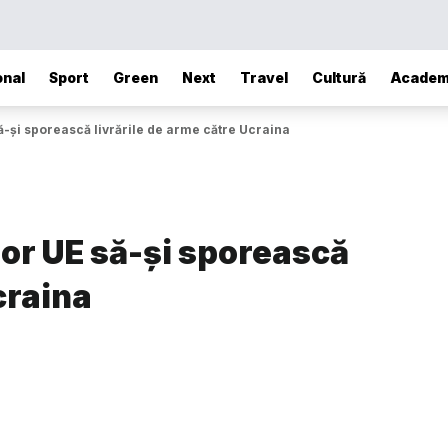
onal
Sport
Green
Next
Travel
Cultură
Academ
să-şi sporească livrările de arme către Ucraina
lor UE să-şi sporească
craina