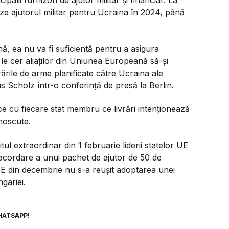
palii furnizori de ajutor militar şi financiar. La
leze ajutorul militar pentru Ucraina în 2024, până
nă, ea nu va fi suficientă pentru a asigura
le cer aliaţilor din Uniunea Europeană să-şi
rările de arme planificate către Ucraina ale
pus Scholz într-o conferinţă de presă la Berlin.
ce cu fiecare stat membru ce livrări intenţionează
unoscute.
ul extraordinar din 1 februarie liderii statelor UE
cordare a unui pachet de ajutor de 50 de
E din decembrie nu s-a reuşit adoptarea unei
ngariei.
HATSAPP!