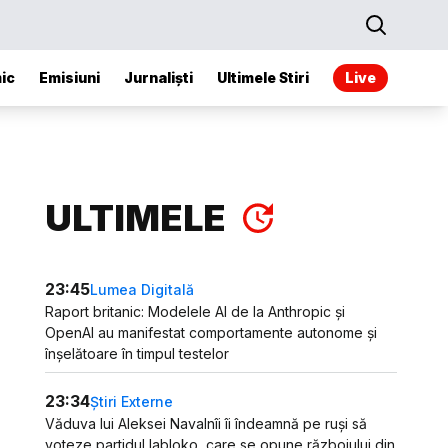
ic
Emisiuni
Jurnaliști
Ultimele Stiri
Live
ULTIMELE
23:45
Lumea Digitală
Raport britanic: Modelele AI de la Anthropic și
OpenAI au manifestat comportamente autonome și
înșelătoare în timpul testelor
23:34
Știri Externe
Văduva lui Aleksei Navalnîi îi îndeamnă pe ruși să
voteze partidul Iabloko, care se opune războiului din