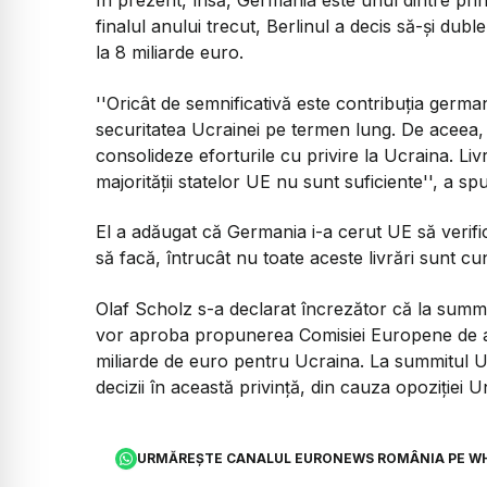
În prezent, însă, Germania este unul dintre princi
finalul anului trecut, Berlinul a decis să-şi dub
la 8 miliarde euro.
''Oricât de semnificativă este contribuţia germa
securitatea Ucrainei pe termen lung. De aceea, 
consolideze eforturile cu privire la Ucraina. Liv
majorităţii statelor UE nu sunt suficiente'', a s
El a adăugat că Germania i-a cerut UE să verifi
să facă, întrucât nu toate aceste livrări sunt c
Olaf Scholz s-a declarat încrezător că la summit
vor aproba propunerea Comisiei Europene de a
miliarde de euro pentru Ucraina. La summitul U
decizii în această privinţă, din cauza opoziţiei U
URMĂREȘTE CANALUL EURONEWS ROMÂNIA PE W