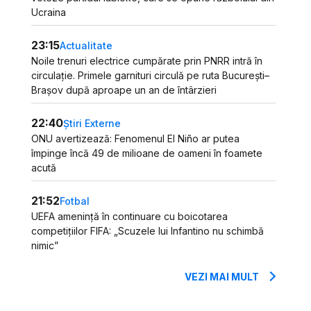
Ucraina
23:15
Actualitate
Noile trenuri electrice cumpărate prin PNRR intră în
circulație. Primele garnituri circulă pe ruta București–
Brașov după aproape un an de întârzieri
22:40
Știri Externe
ONU avertizează: Fenomenul El Niño ar putea
împinge încă 49 de milioane de oameni în foamete
acută
21:52
Fotbal
UEFA amenință în continuare cu boicotarea
competițiilor FIFA: „Scuzele lui Infantino nu schimbă
nimic”
VEZI MAI MULT