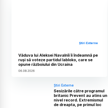
Știri Externe
Văduva lui Aleksei Navalnîi îi îndeamnă pe
ruși să voteze partidul Iabloko, care se
opune războiului din Ucraina
06
.
08
.
2026
Știri Externe
Sesizările către programul
britanic Prevent au atins un
nivel record. Extremismul
de dreapta, pe primul loc