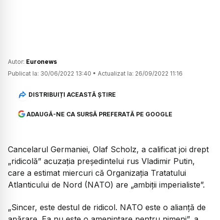
Autor:
Euronews
Publicat la:
30/06/2022 13:40
•
Actualizat la:
26/09/2022 11:16
DISTRIBUIȚI ACEASTĂ ȘTIRE
ADAUGĂ-NE CA SURSĂ PREFERATĂ PE GOOGLE
Cancelarul Germaniei, Olaf Scholz, a calificat joi drept
„ridicolă” acuzaţia preşedintelui rus Vladimir Putin,
care a estimat miercuri că Organizaţia Tratatului
Atlanticului de Nord (NATO) are „ambiţii imperialiste”.
„Sincer, este destul de ridicol. NATO este o alianţă de
apărare. Ea nu este o ameninţare pentru nimeni”, a