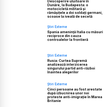
Descoperire uluitoare în
Dunăre, la Budapesta: o
motocicletă militară și
rămășițele a doi soldați germani,
scoase la iveală de secetă
Știri Externe
Spania amenință Italia cu măsuri
reciproce din cauza
controalelor la frontieră
Știri Externe
Rusia: Curtea Supremă
analizează interzicerea
singurului partid anti-război
înaintea alegerilor
Știri Externe
Cinci persoane au fost arestate
după izbucnirea unor noi
proteste anti-imigrație în Marea
Britanie