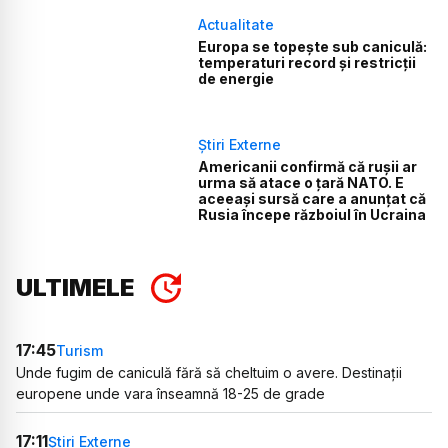
Actualitate
Europa se topește sub caniculă:
temperaturi record și restricții
de energie
Știri Externe
Americanii confirmă că rușii ar
urma să atace o țară NATO. E
aceeași sursă care a anunțat că
Rusia începe războiul în Ucraina
ULTIMELE
17:45
Turism
Unde fugim de caniculă fără să cheltuim o avere. Destinații
europene unde vara înseamnă 18-25 de grade
17:11
Știri Externe