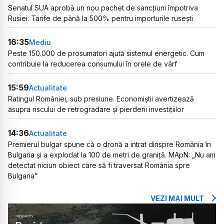
Senatul SUA aprobă un nou pachet de sancțiuni împotriva
Rusiei. Tarife de până la 500% pentru importurile rusești
16:35
Mediu
Peste 150.000 de prosumatori ajută sistemul energetic. Cum
contribuie la reducerea consumului în orele de vârf
15:59
Actualitate
Ratingul României, sub presiune. Economiștii avertizează
asupra riscului de retrogradare și pierderii investițiilor
14:36
Actualitate
Premierul bulgar spune că o dronă a intrat dinspre România în
Bulgaria și a explodat la 100 de metri de graniță. MApN: „Nu am
detectat niciun obiect care să fi traversat România spre
Bulgaria”
VEZI MAI MULT