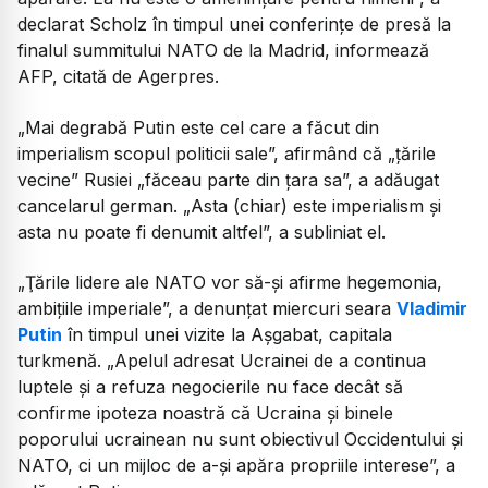
declarat Scholz în timpul unei conferinţe de presă la
finalul summitului NATO de la Madrid, informează
AFP, citată de Agerpres.
„Mai degrabă Putin este cel care a făcut din
imperialism scopul politicii sale”, afirmând că „ţările
vecine” Rusiei „făceau parte din ţara sa”, a adăugat
cancelarul german. „Asta (chiar) este imperialism şi
asta nu poate fi denumit altfel”, a subliniat el.
„Ţările lidere ale NATO vor să-şi afirme hegemonia,
ambiţiile imperiale”, a denunţat miercuri seara
Vladimir
Putin
în timpul unei vizite la Aşgabat, capitala
turkmenă. „Apelul adresat Ucrainei de a continua
luptele şi a refuza negocierile nu face decât să
confirme ipoteza noastră că Ucraina şi binele
poporului ucrainean nu sunt obiectivul Occidentului şi
NATO, ci un mijloc de a-şi apăra propriile interese”, a