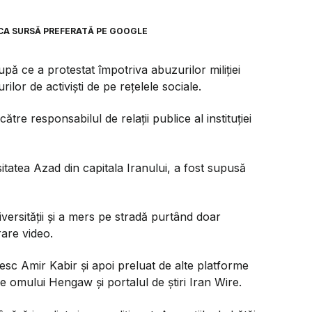
CA SURSĂ PREFERATĂ PE GOOGLE
pă ce a protestat împotriva abuzurilor miliției
ilor de activiști de pe rețelele sociale.
tre responsabilul de relații publice al instituției
sitatea Azad din capitala Iranului, a fost supusă
versității și a mers pe stradă purtând doar
rare video.
nțesc Amir Kabir și apoi preluat de alte platforme
 omului Hengaw și portalul de știri Iran Wire.