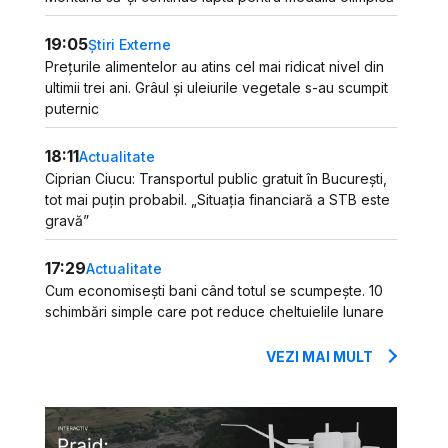
19:05
Știri Externe
Prețurile alimentelor au atins cel mai ridicat nivel din
ultimii trei ani. Grâul și uleiurile vegetale s-au scumpit
puternic
18:11
Actualitate
Ciprian Ciucu: Transportul public gratuit în București,
tot mai puțin probabil. „Situația financiară a STB este
gravă”
17:29
Actualitate
Cum economisești bani când totul se scumpește. 10
schimbări simple care pot reduce cheltuielile lunare
VEZI MAI MULT