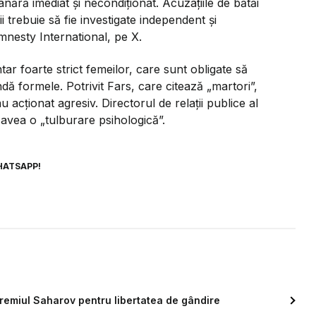
tânără imediat şi necondiţionat.
Acuzaţiile de bătăi
ii trebuie să fie investigate independent şi
Amnesty International, pe X.
r foarte strict femeilor, care sunt obligate să
dă formele. Potrivit Fars, care citează „martori”,
u acţionat agresiv. Directorul de relaţii publice al
 avea o „tulburare psihologică”.
HATSAPP!
remiul Saharov pentru libertatea de gândire