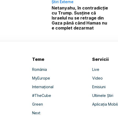
Știri Externe
Netanyahu, în contradicție
cu Trump. Susține că
Israelul nu se retrage din
Gaza până când Hamas nu
e complet dezarmat
Teme
Servicii
România
Live
MyEurope
Video
Internațional
Emisiuni
#TheCube
Ultimele Știri
Green
Aplicația Mobil
Next