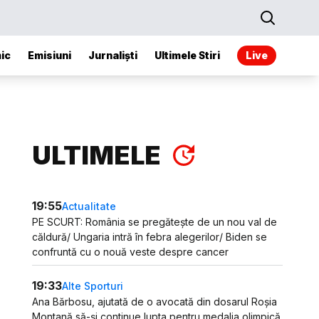
ic
Emisiuni
Jurnaliști
Ultimele Stiri
Live
ULTIMELE
19:55
Actualitate
PE SCURT: România se pregătește de un nou val de
căldură/ Ungaria intră în febra alegerilor/ Biden se
confruntă cu o nouă veste despre cancer
19:33
Alte Sporturi
Ana Bărbosu, ajutată de o avocată din dosarul Roșia
Montană să-și continue lupta pentru medalia olimpică