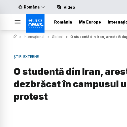
Română
Video
România
My Europe
Internați
>
Internațional
>
Global
>
O studentă din Iran, arestată d
ȘTIRI EXTERNE
O studentă din Iran, ares
dezbrăcat în campusul u
protest