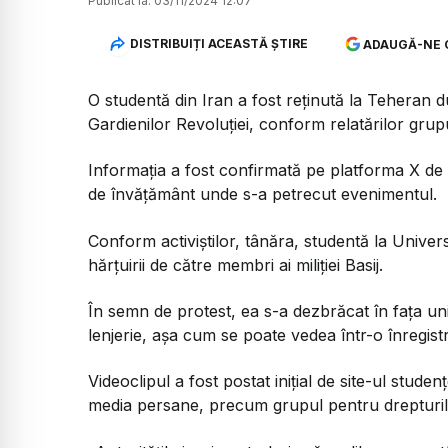
Publicat la:
03/11/2024 12:07
DISTRIBUIȚI ACEASTĂ ȘTIRE
ADAUGĂ-NE 
O studentă din Iran a fost reținută la Teheran du
Gardienilor Revoluției, conform relatărilor grupur
Informația a fost confirmată pe platforma X de că
de învățământ unde s-a petrecut evenimentul.
Conform activiștilor, tânăra, studentă la Univer
hărțuirii de către membri ai miliției Basij.
În semn de protest, ea s-a dezbrăcat în fața uni
lenjerie, așa cum se poate vedea într-o înregist
Videoclipul a fost postat inițial de site-ul stude
media persane, precum grupul pentru drepturile