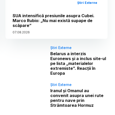
Știri Externe
SUA intensifică presiunile asupra Cubei.
Marco Rubio: „Nu mai există supape de
scăpare”
07
.
08
.
2026
Știri Externe
Belarus a interzis
Euronews și a inclus site-ul
pe lista „materialelor
extremiste”. Reacții în
Europa
Știri Externe
Iranul și Omanul au
convenit asupra unei rute
pentru nave prin
Strâmtoarea Hormuz