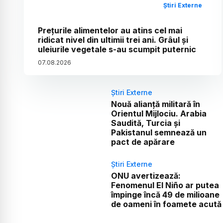
Știri Externe
Prețurile alimentelor au atins cel mai
ridicat nivel din ultimii trei ani. Grâul și
uleiurile vegetale s-au scumpit puternic
07
.
08
.
2026
Știri Externe
Nouă alianță militară în
Orientul Mijlociu. Arabia
Saudită, Turcia și
Pakistanul semnează un
pact de apărare
Știri Externe
ONU avertizează:
Fenomenul El Niño ar putea
împinge încă 49 de milioane
de oameni în foamete acută