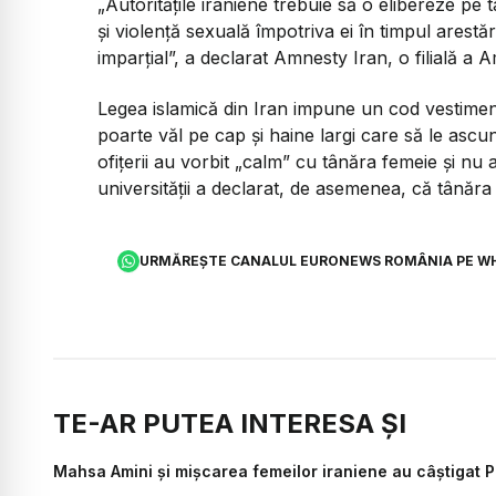
„Autorităţile iraniene trebuie să o elibereze pe 
şi violenţă sexuală împotriva ei în timpul arestăr
imparţial
”, a declarat Amnesty Iran, o filială a 
Legea islamică din Iran impune un cod vestimenta
poarte văl pe cap şi haine largi care să le ascun
ofiţerii au vorbit „calm” cu tânăra femeie şi nu a
universităţii a declarat, de asemenea, că tânăra
URMĂREȘTE CANALUL EURONEWS ROMÂNIA PE W
TE-AR PUTEA INTERESA ȘI
Mahsa Amini și mișcarea femeilor iraniene au câștigat P