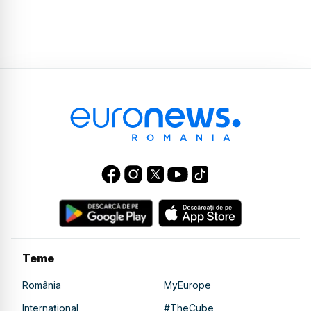
Teme
România
MyEurope
Internațional
#TheCube