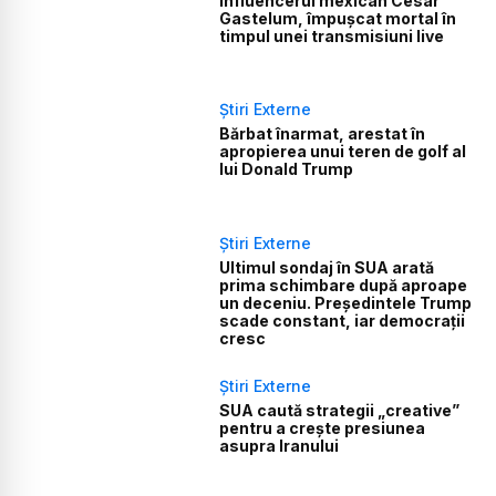
Influencerul mexican Cesar
Gastelum, împușcat mortal în
timpul unei transmisiuni live
Știri Externe
Bărbat înarmat, arestat în
apropierea unui teren de golf al
lui Donald Trump
Știri Externe
Ultimul sondaj în SUA arată
prima schimbare după aproape
un deceniu. Președintele Trump
scade constant, iar democrații
cresc
Știri Externe
SUA caută strategii „creative”
pentru a crește presiunea
asupra Iranului