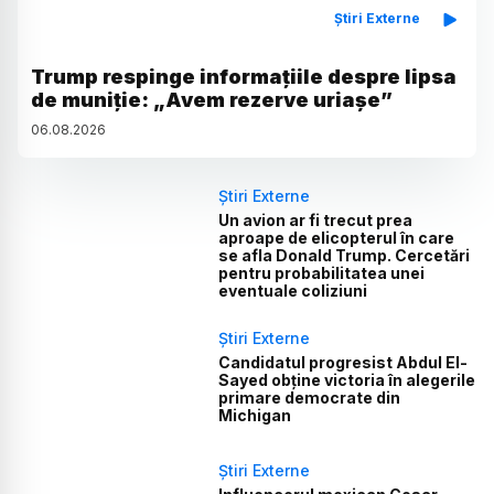
Știri Externe
Trump respinge informațiile despre lipsa
de muniție: „Avem rezerve uriașe”
06
.
08
.
2026
Știri Externe
Un avion ar fi trecut prea
aproape de elicopterul în care
se afla Donald Trump. Cercetări
pentru probabilitatea unei
eventuale coliziuni
Știri Externe
Candidatul progresist Abdul El-
Sayed obține victoria în alegerile
primare democrate din
Michigan
Știri Externe