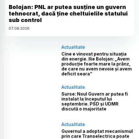
Bolojan: PNL ar putea susține un guvern
tehnocrat, dacă ține cheltuielile statului
sub control
07
.
08
.
2026
Actualitate
Cine e vinovat pentru situația
din energie. Ilie Bolojan: „Avem
producție foarte mare la prânz,
de care nu avem nevoie și avem
deficit seara”
Actualitate
Surse: Noul Guvern ar putea fi
instalat la începutul lui
septembrie. PSD și UDMR
discută o majoritate
Actualitate
Guvernul a adoptat mecanismul
prin care Transelectrica poate