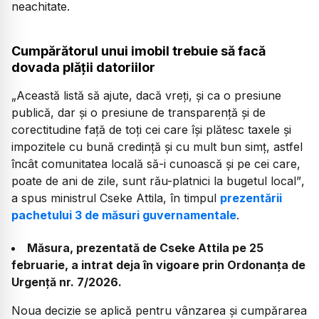
neachitate.
Cumpărătorul unui imobil trebuie să facă
dovada plății datoriilor
„Această listă să ajute, dacă vreţi, şi ca o presiune
publică, dar şi o presiune de transparenţă şi de
corectitudine faţă de toţi cei care îşi plătesc taxele şi
impozitele cu bună credinţă şi cu mult bun simţ, astfel
încât comunitatea locală să-i cunoască şi pe cei care,
poate de ani de zile, sunt rău-platnici la bugetul local”
,
a spus ministrul Cseke Attila, în timpul
prezentării
pachetului 3 de măsuri guvernamentale
.
Măsura, prezentată de Cseke Attila pe 25
februarie, a intrat deja în vigoare prin Ordonanța de
Urgență nr. 7/2026.
Noua decizie se aplică pentru vânzarea și cumpărarea