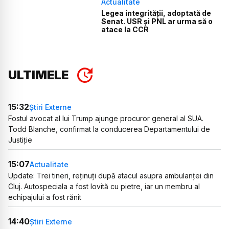
Actualitate
Legea integrității, adoptată de
Senat. USR și PNL ar urma să o
atace la CCR
ULTIMELE
15:32
Știri Externe
Fostul avocat al lui Trump ajunge procuror general al SUA.
Todd Blanche, confirmat la conducerea Departamentului de
Justiție
15:07
Actualitate
Update: Trei tineri, reținuți după atacul asupra ambulanței din
Cluj. Autospeciala a fost lovită cu pietre, iar un membru al
echipajului a fost rănit
14:40
Știri Externe