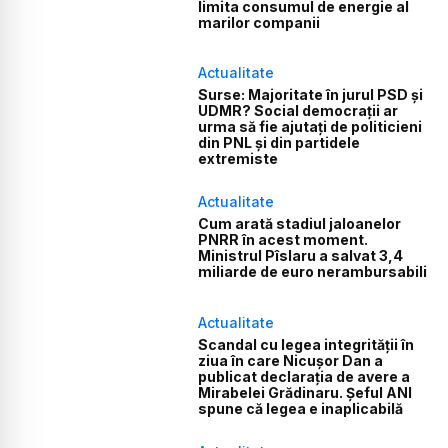
limita consumul de energie al
marilor companii
Actualitate
Surse: Majoritate în jurul PSD și
UDMR? Social democrații ar
urma să fie ajutați de politicieni
din PNL și din partidele
extremiste
Actualitate
Cum arată stadiul jaloanelor
PNRR în acest moment.
Ministrul Pîslaru a salvat 3,4
miliarde de euro nerambursabili
Actualitate
Scandal cu legea integrității în
ziua în care Nicușor Dan a
publicat declarația de avere a
Mirabelei Grădinaru. Șeful ANI
spune că legea e inaplicabilă