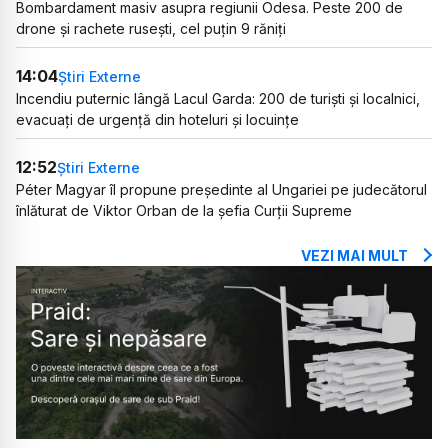
Bombardament masiv asupra regiunii Odesa. Peste 200 de
drone și rachete rusești, cel puțin 9 răniți
14:04
Știri Externe
Incendiu puternic lângă Lacul Garda: 200 de turiști și localnici,
evacuați de urgență din hoteluri și locuințe
12:52
Știri Externe
Péter Magyar îl propune președinte al Ungariei pe judecătorul
înlăturat de Viktor Orban de la șefia Curții Supreme
VEZI MAI MULT