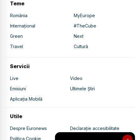
Teme
România
MyEurope
Internațional
#TheCube
Green
Next
Travel
Cultură
Servicii
Live
Video
Emisiuni
Ultimele Știri
Aplicația Mobilă
Utile
Despre Euronews
Declarație accesibilitate
Politica Cookie
Politica de confidențialitate
×