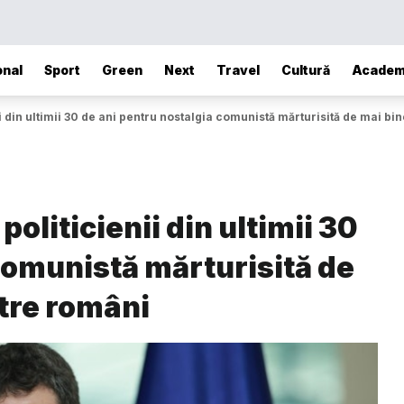
onal
Sport
Green
Next
Travel
Cultură
Academ
ii din ultimii 30 de ani pentru nostalgia comunistă mărturisită de mai bi
oliticienii din ultimii 30
comunistă mărturisită de
tre români