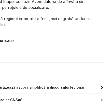
 înapoi cu iluzii. Avem datoria de a învăța din
 pe rețelele de socializare.
 că regimul comunist a fost
„mai degrabă un lucru
tiu.
HATSAPP!
rtizează asupra amplificării discursului legionar
sarelor CNSAS