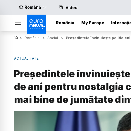
Română
Video
România
My Europe
Internați
>
România
>
Social
>
Președintele învinuiește politicien
ACTUALITATE
Președintele învinuiește p
de ani pentru nostalgia 
mai bine de jumătate din