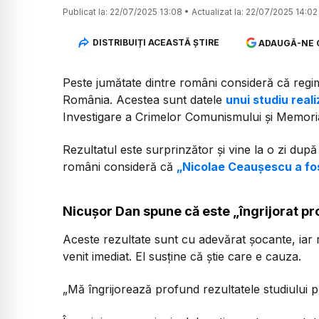
Publicat la:
22/07/2025 13:08
•
Actualizat la:
22/07/2025 14:02
DISTRIBUIȚI ACEASTĂ ȘTIRE
ADAUGĂ-NE 
Peste jumătate dintre români consideră că regi
România. Acestea sunt datele
unui studiu real
Investigare a Crimelor Comunismului și Memori
Rezultatul este surprinzător și vine la o zi du
români consideră că
„Nicolae Ceaușescu a fos
Nicușor Dan spune că este „îngrijorat pr
Aceste rezultate sunt cu adevărat șocante, iar 
venit imediat. El susține că știe care e cauza.
„Mă îngrijorează profund rezultatele studiului 