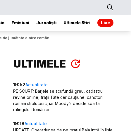
ic
Emisiuni
Jurnaliști
Ultimele Stiri
Live
ne de jumătate dintre români
ULTIMELE
19:52
Actualitate
PE SCURT: Barjele se scufundă greu, cadastrul
revine online, frații Tate cer cauțiune, canotorii
români strălucesc, iar Moody’s decide soarta
ratingului României
19:18
Actualitate
UPDATE. Operațiunea de pe brațul Bala intră în linie