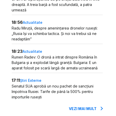
dreaptă. A treia barjă a fost scufundată, a patra
urmează
18:56
Actualitate
Radu Miruță, despre amenințarea dronelor rusești:
„Rusia își va schimba tactica. Și noi va trebui să ne
readaptăm”
18:23
Actualitate
Rumen Radev: O dronă a intrat dinspre România în
Bulgaria și a explodat lângă graniță. Bulgaria: E un
aparat folosit pe scară largă de armata ucraineană
17:11
Știri Externe
Senatul SUA aprobă un nou pachet de sancțiuni
împotriva Rusiei. Tarife de până la 500% pentru
importurile rusești
VEZI MAI MULT