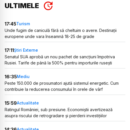
ULTIMELE
17:45
Turism
Unde fugim de caniculă fără să cheltuim o avere. Destinații
europene unde vara înseamnă 18-25 de grade
17:11
Știri Externe
Senatul SUA aprobă un nou pachet de sancțiuni împotriva
Rusiei. Tarife de până la 500% pentru importurile rusești
16:35
Mediu
Peste 150.000 de prosumatori ajută sistemul energetic. Cum
contribuie la reducerea consumului în orele de vârf
15:59
Actualitate
Ratingul României, sub presiune. Economiștii avertizează
asupra riscului de retrogradare și pierderii investițiilor
14:36
Actualitate