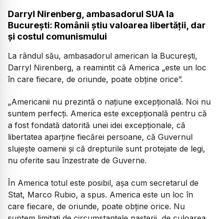
Darryl Nirenberg, ambasadorul SUA la
București: Românii știu valoarea libertății, dar
și costul comunismului
La rândul său, ambasadorul american la București,
Darryl Nirenberg, a reamintit că America „este un loc
în care fiecare, de oriunde, poate obține orice”.
„Americanii nu prezintă o națiune excepțională. Noi nu
suntem perfecți. America este excepțională pentru că
a fost fondată datorită unei idei excepționale, că
libertatea aparține fiecărei persoane, că Guvernul
slujește oamenii și că drepturile sunt protejate de legi,
nu oferite sau înzestrate de Guverne.
În America totul este posibil, așa cum secretarul de
Stat, Marco Rubio, a spus. America este un loc în
care fiecare, de oriunde, poate obține orice. Nu
suntem limitați de circumstanțele nașterii, de culoarea