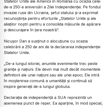
Statelor Unite ale Americii în România cu ocazia celei
de-a 250-a aniversări a Zilei Independenței. Pe fondul
invaziei ruse din Ucraina, șeful statului și-a exprimat
recunoștința pentru eforturile „Statelor Unite și ale
aliaților noștri pentru a consolida măsurile de apărare
și descurajare în țara noastră”.
Nicușor Dan a susținut o alocuțiune cu ocazia
celebrării a 250 de ani de la declararea independenței
Statelor Unite.
„
De-a lungul istoriei, anumite evenimente trec peste
granițe și națiuni. Ele devin mai mult decât momentele
definitorii ale unei națiuni sau ale unei epoci. Ele intră
în moștenirea comună a umanității și continuă să
inspire generații de-a lungul globului.
Declarația de independență a SUA reprezintă un
asemenea punct de reper. Ea aparține, în mod special,