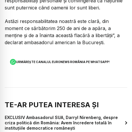
responsabilități personale și convingerea că națiunile
sunt puternice când oamenii lor sunt liberi.
Astăzi responsabilitatea noastră este clară, din
moment ce sărbătorim 250 de ani de a apăra, a
menține și de a înainta această flacără a libertății”,
a
declarat ambasadorul american la București.
URMĂREȘTE CANALUL EURONEWS ROMÂNIA PE WHATSAPP!
TE-AR PUTEA INTERESA ȘI
EXCLUSIV Ambasadorul SUA, Darryl Nirenberg, despre
criza politică din România: Avem încredere totală în
instituțiile democratice românești