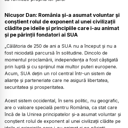
Nicușor Dan: România și-a asumat voluntar și
conștient rolul de exponent al unei civilizații
clădite pe ideile și principiile care i-au animat
și pe părinții fondatori ai SUA
„
Călătoria de 250 de ani a SUA nu a început și nu a
fost niciodată parcursă în solitudine. Dincolo de
momentul proclamării, independența a fost câștigată
prin luptă și cu sprijinul mai multor puteri europene.
Acum, SUA dețin un rol central într-un sistem de
alianțe și parteneriate care ne asigură libertatea,
securitatea și prosperitatea.
Acest sistem occidental, în sens politic, nu geografic,
are o valoare specială pentru România, ca stat care
încă de la Unirea principatelor și-a asumat voluntar și
conștient rolul de exponent al unei civilizații clădite pe
ideile și principiile care i-au animat și pe părinții