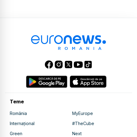
Teme
România
MyEurope
Internațional
#TheCube
Green
Next