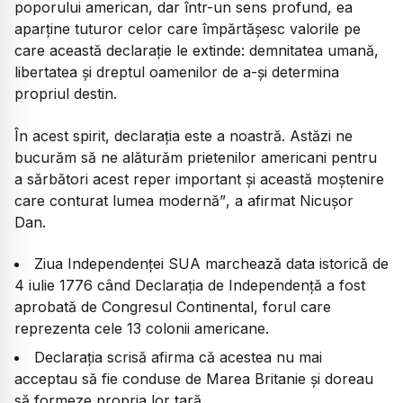
poporului american, dar într-un sens profund, ea
aparține tuturor celor care împărtășesc valorile pe
care această declarație le extinde: demnitatea umană,
libertatea și dreptul oamenilor de a-și determina
propriul destin.
În acest spirit, declarația este a noastră. Astăzi ne
bucurăm să ne alăturăm prietenilor americani pentru
a sărbători acest reper important și această moștenire
care conturat lumea modernă”
, a afirmat Nicușor
Dan.
Ziua Independenței SUA marchează data istorică de
4 iulie 1776 când Declarația de Independență a fost
aprobată de Congresul Continental, forul care
reprezenta cele 13 colonii americane.
Declarația scrisă afirma că acestea nu mai
acceptau să fie conduse de Marea Britanie și doreau
să formeze propria lor țară.