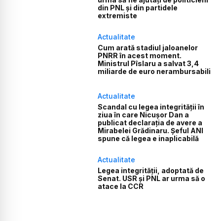
din PNL și din partidele
extremiste
Actualitate
Cum arată stadiul jaloanelor
PNRR în acest moment.
Ministrul Pîslaru a salvat 3,4
miliarde de euro nerambursabili
Actualitate
Scandal cu legea integrității în
ziua în care Nicușor Dan a
publicat declarația de avere a
Mirabelei Grădinaru. Șeful ANI
spune că legea e inaplicabilă
Actualitate
Legea integrității, adoptată de
Senat. USR și PNL ar urma să o
atace la CCR