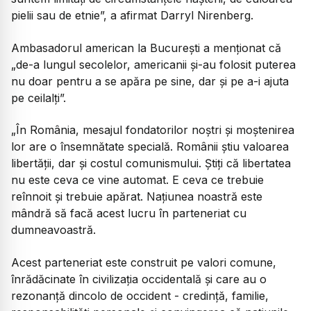
pielii sau de etnie”,
a afirmat Darryl Nirenberg.
Ambasadorul american la București a menționat că
„de-a lungul secolelor, americanii și-au folosit puterea
nu doar pentru a se apăra pe sine, dar și pe a-i ajuta
pe ceilalți”.
„În România, mesajul fondatorilor noștri și moștenirea
lor are o însemnătate specială. Românii știu valoarea
libertății, dar și costul comunismului. Știți că libertatea
nu este ceva ce vine automat. E ceva ce trebuie
reînnoit și trebuie apărat. Națiunea noastră este
mândră să facă acest lucru în parteneriat cu
dumneavoastră.
Acest parteneriat este construit pe valori comune,
înrădăcinate în civilizația occidentală și care au o
rezonanță dincolo de occident - credință, familie,