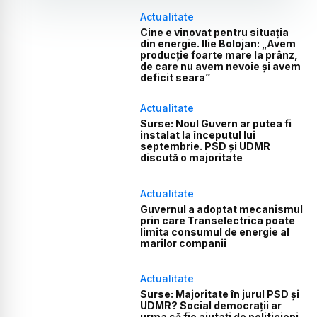
Actualitate
Cine e vinovat pentru situația
din energie. Ilie Bolojan: „Avem
producție foarte mare la prânz,
de care nu avem nevoie și avem
deficit seara”
Actualitate
Surse: Noul Guvern ar putea fi
instalat la începutul lui
septembrie. PSD și UDMR
discută o majoritate
Actualitate
Guvernul a adoptat mecanismul
prin care Transelectrica poate
limita consumul de energie al
marilor companii
Actualitate
Surse: Majoritate în jurul PSD și
UDMR? Social democrații ar
urma să fie ajutați de politicieni