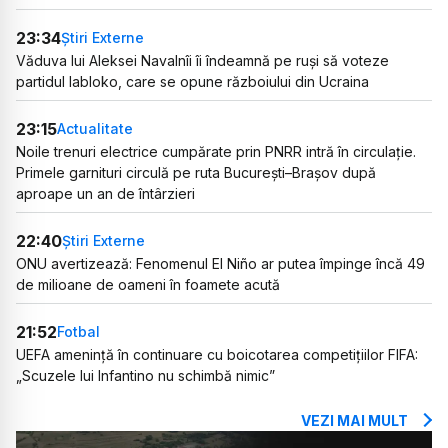
23:34
Știri Externe
Văduva lui Aleksei Navalnîi îi îndeamnă pe ruși să voteze
partidul Iabloko, care se opune războiului din Ucraina
23:15
Actualitate
Noile trenuri electrice cumpărate prin PNRR intră în circulație.
Primele garnituri circulă pe ruta București–Brașov după
aproape un an de întârzieri
22:40
Știri Externe
ONU avertizează: Fenomenul El Niño ar putea împinge încă 49
de milioane de oameni în foamete acută
21:52
Fotbal
UEFA amenință în continuare cu boicotarea competițiilor FIFA:
„Scuzele lui Infantino nu schimbă nimic”
VEZI MAI MULT