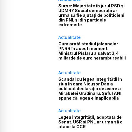
Surse: Majoritate în jurul PSD și
UDMR? Social democrații ar
urma să fie ajutați de politicieni
din PNL și din partidele
extremiste
Actualitate
Cum arată stadiul jaloanelor
PNRR în acest moment.
Ministrul Pîslaru a salvat 3,4
miliarde de euro nerambursabili
Actualitate
Scandal cu legea integrității în
ziua în care Nicușor Dan a
publicat declarația de avere a
Mirabelei Grădinaru. Șeful ANI
spune că legea e inaplicabilă
Actualitate
Legea integrității, adoptată de
Senat. USR și PNL ar urma să o
atace la CCR