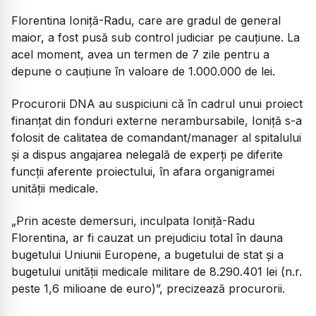
Florentina Ioniță-Radu, care are gradul de general
maior, a fost pusă sub control judiciar pe cauțiune. La
acel moment, avea un termen de 7 zile pentru a
depune o cauțiune în valoare de 1.000.000 de lei.
Procurorii DNA au suspiciuni că în cadrul unui proiect
finanțat din fonduri externe nerambursabile, Ioniță s-a
folosit de calitatea de comandant/manager al spitalului
și a dispus angajarea nelegală de experți pe diferite
funcții aferente proiectului, în afara organigramei
unității medicale.
„Prin aceste demersuri, inculpata Ioniță-Radu
Florentina, ar fi cauzat un prejudiciu total în dauna
bugetului Uniunii Europene, a bugetului de stat și a
bugetului unității medicale militare de 8.290.401 lei (n.r.
peste 1,6 milioane de euro)”, precizează procurorii.