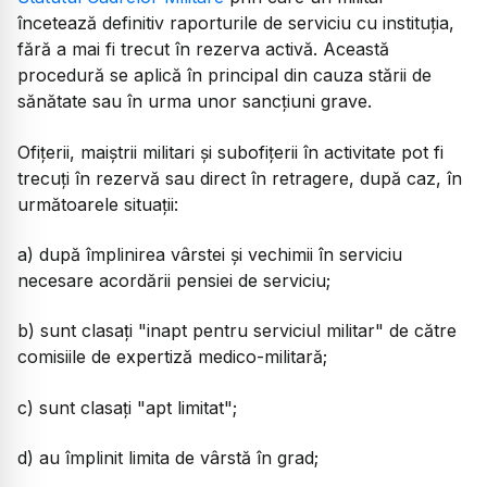
încetează definitiv raporturile de serviciu cu instituția,
fără a mai fi trecut în rezerva activă. Această
procedură se aplică în principal din cauza stării de
sănătate sau în urma unor sancțiuni grave.
Ofiţerii, maiştrii militari şi subofiţerii în activitate pot fi
trecuţi în rezervă sau direct în retragere, după caz, în
următoarele situaţii:
a) după împlinirea vârstei şi vechimii în serviciu
necesare acordării pensiei de serviciu;
b) sunt clasaţi "inapt pentru serviciul militar" de către
comisiile de expertiză medico-militară;
c) sunt clasaţi "apt limitat";
d) au împlinit limita de vârstă în grad;