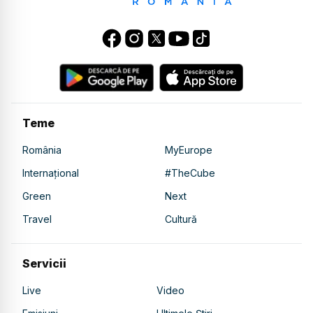
Teme
România
MyEurope
Internațional
#TheCube
Green
Next
Travel
Cultură
Servicii
Live
Video