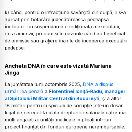
k) când, pentru o infracţiune săvârşită din culpă, li s-a
aplicat prin hotărâre judecătorească pedeapsa
închisorii, cu suspendarea condiţionată a executării,
ori a amenzii, precum şi în cazurile când au beneficiat
de amnistie sau graţiere înainte de începerea executării
pedepsei;
Ancheta DNA în care este vizată Mariana
Jinga
La jumătatea lunii octombrie 2025,
DNA a dispus
urmărirea penală
a F
lorentinei Ioniță-Radu, manager
al Spitalului Militar Central din București
, și a altor
18 militari pentru suspiciuni de corupție într-un dosar
legat de nereguli la plata drepturilor salariale către mai
mulți angajați ai unității medicale implicați într-un
proiect finanțat din fonduri europene nerambursabile.