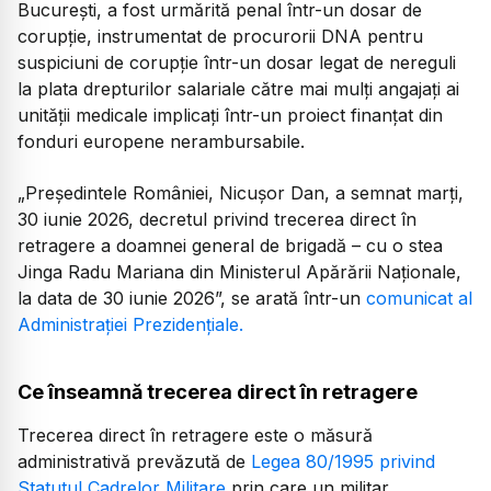
București, a fost urmărită penal într-un dosar de
corupție, instrumentat de procurorii DNA pentru
suspiciuni de corupție într-un dosar legat de nereguli
la plata drepturilor salariale către mai mulți angajați ai
unității medicale implicați într-un proiect finanțat din
fonduri europene nerambursabile.
„Președintele României, Nicușor Dan, a semnat marți,
30 iunie 2026, decretul privind trecerea direct în
retragere a doamnei general de brigadă – cu o stea
Jinga Radu Mariana din Ministerul Apărării Naționale,
la data de 30 iunie 2026”,
se arată într-un
comunicat al
Administrației Prezidențiale.
Ce înseamnă trecerea direct în retragere
Trecerea direct în retragere este o măsură
administrativă prevăzută de
Legea 80/1995 privind
Statutul Cadrelor Militare
prin care un militar