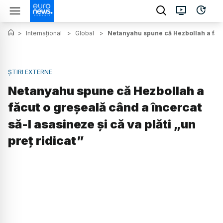
>
Internațional
>
Global
>
Netanyahu spune că Hezbollah a făcut 
ȘTIRI EXTERNE
Netanyahu spune că Hezbollah a
făcut o greşeală când a încercat
să-l asasineze şi că va plăti „un
preţ ridicat”