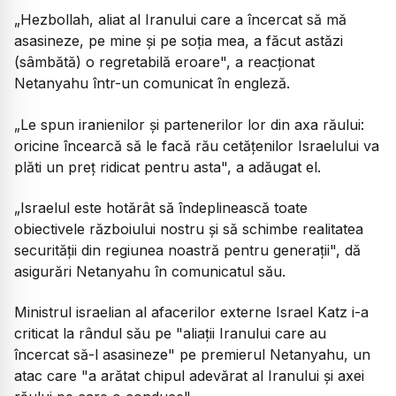
„Hezbollah, aliat al Iranului care a încercat să mă
asasineze, pe mine şi pe soţia mea, a făcut astăzi
(sâmbătă) o regretabilă eroare", a reacţionat
Netanyahu într-un comunicat în engleză.
„Le spun iranienilor şi partenerilor lor din axa răului:
oricine încearcă să le facă rău cetăţenilor Israelului va
plăti un preţ ridicat pentru asta", a adăugat el.
„Israelul este hotărât să îndeplinească toate
obiectivele războiului nostru şi să schimbe realitatea
securităţii din regiunea noastră pentru generaţii", dă
asigurări Netanyahu în comunicatul său.
Ministrul israelian al afacerilor externe Israel Katz i-a
criticat la rândul său pe "aliaţii Iranului care au
încercat să-l asasineze" pe premierul Netanyahu, un
atac care "a arătat chipul adevărat al Iranului şi axei