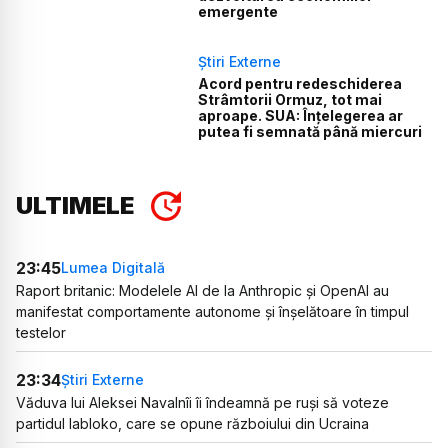
emergente
Știri Externe
Acord pentru redeschiderea
Strâmtorii Ormuz, tot mai
aproape. SUA: Înțelegerea ar
putea fi semnată până miercuri
ULTIMELE
23:45
Lumea Digitală
Raport britanic: Modelele AI de la Anthropic și OpenAI au
manifestat comportamente autonome și înșelătoare în timpul
testelor
23:34
Știri Externe
Văduva lui Aleksei Navalnîi îi îndeamnă pe ruși să voteze
partidul Iabloko, care se opune războiului din Ucraina