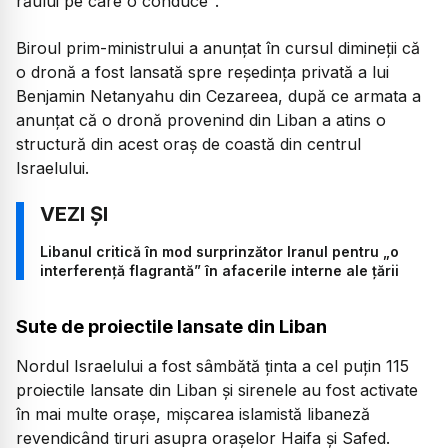
răului pe care o conduce".
Biroul prim-ministrului a anunţat în cursul dimineţii că
o dronă a fost lansată spre reşedinţa privată a lui
Benjamin Netanyahu din Cezareea, după ce armata a
anunţat că o dronă provenind din Liban a atins o
structură din acest oraş de coastă din centrul
Israelului.
Libanul critică în mod surprinzător Iranul pentru „o
interferență flagrantă” în afacerile interne ale țării
Sute de proiectile lansate din Liban
Nordul Israelului a fost sâmbătă ţinta a cel puţin 115
proiectile lansate din Liban şi sirenele au fost activate
în mai multe oraşe, mişcarea islamistă libaneză
revendicând tiruri asupra oraşelor Haifa şi Safed.