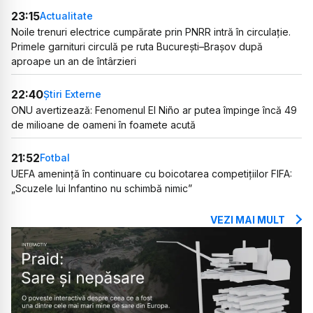
23:15
Actualitate
Noile trenuri electrice cumpărate prin PNRR intră în circulație.
Primele garnituri circulă pe ruta București–Brașov după
aproape un an de întârzieri
22:40
Știri Externe
ONU avertizează: Fenomenul El Niño ar putea împinge încă 49
de milioane de oameni în foamete acută
21:52
Fotbal
UEFA amenință în continuare cu boicotarea competițiilor FIFA:
„Scuzele lui Infantino nu schimbă nimic”
VEZI MAI MULT