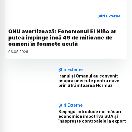
Știri Externe
ONU avertizează: Fenomenul El Niño ar
putea împinge încă 49 de milioane de
oameni în foamete acută
06
.
08
.
2026
Știri Externe
Iranul și Omanul au convenit
asupra unei rute pentru nave
prin Strâmtoarea Hormuz
Știri Externe
Beijingul introduce noi măsuri
economice împotriva SUA și
înăsprește controalele la export