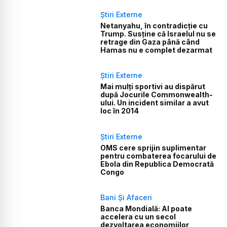
Știri Externe
Netanyahu, în contradicție cu
Trump. Susține că Israelul nu se
retrage din Gaza până când
Hamas nu e complet dezarmat
Știri Externe
Mai mulți sportivi au dispărut
după Jocurile Commonwealth-
ului. Un incident similar a avut
loc în 2014
Știri Externe
OMS cere sprijin suplimentar
pentru combaterea focarului de
Ebola din Republica Democrată
Congo
Bani Și Afaceri
Banca Mondială: AI poate
accelera cu un secol
dezvoltarea economiilor