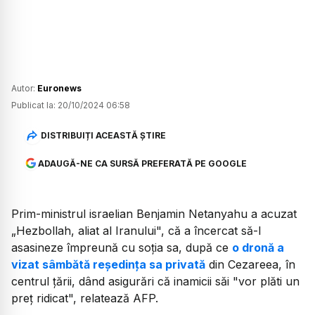
Autor:
Euronews
Publicat la:
20/10/2024 06:58
DISTRIBUIȚI ACEASTĂ ȘTIRE
ADAUGĂ-NE CA SURSĂ PREFERATĂ PE GOOGLE
Prim-ministrul israelian Benjamin Netanyahu a acuzat
„Hezbollah, aliat al Iranului", că a încercat să-l
asasineze împreună cu soţia sa, după ce
o dronă a
vizat sâmbătă reşedinţa sa privată
din Cezareea, în
centrul ţării, dând asigurări că inamicii săi "vor plăti un
preţ ridicat", relatează AFP.