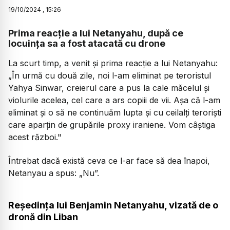
19
/
10
/
2024
,
15:26
Prima reacție a lui Netanyahu, după ce
locuința sa a fost atacată cu drone
La scurt timp, a venit și prima reacție a lui Netanyahu:
„În urmă cu două zile, noi l-am eliminat pe teroristul
Yahya Sinwar, creierul care a pus la cale măcelul și
violurile acelea, cel care a ars copiii de vii. Așa că l-am
eliminat și o să ne continuăm lupta și cu ceilalți teroriști
care aparțin de grupările proxy iraniene. Vom câștiga
acest război."
Întrebat dacă există ceva ce l-ar face să dea înapoi,
Netanyau a spus:
„Nu”.
Reședința lui Benjamin Netanyahu, vizată de o
dronă din Liban