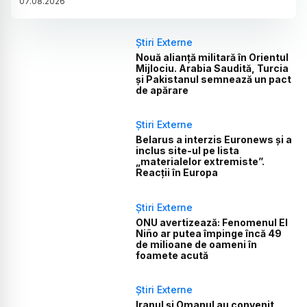
07
.
08
.
2026
Știri Externe
Nouă alianță militară în Orientul
Mijlociu. Arabia Saudită, Turcia
și Pakistanul semnează un pact
de apărare
Știri Externe
Belarus a interzis Euronews și a
inclus site-ul pe lista
„materialelor extremiste”.
Reacții în Europa
Știri Externe
ONU avertizează: Fenomenul El
Niño ar putea împinge încă 49
de milioane de oameni în
foamete acută
Știri Externe
Iranul și Omanul au convenit