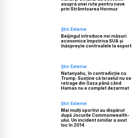
asupra unei rute pentru nave
prin Strâmtoarea Hormuz
Știri Externe
Beijingul introduce noi măsuri
economice împotriva SUA și
înăsprește controalele la export
Știri Externe
Netanyahu, în contradicție cu
Trump. Susține că Israelul nu se
retrage din Gaza până când
Hamas nu e complet dezarmat
Știri Externe
Mai mulți sportivi au dispărut
după Jocurile Commonwealth-
ului. Un incident similar a avut
loc în 2014