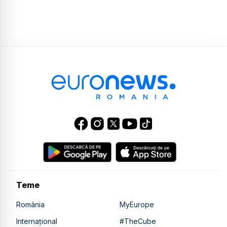
Teme
România
MyEurope
Internațional
#TheCube