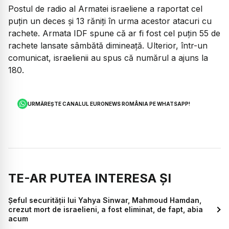
Postul de radio al Armatei israeliene a raportat cel
puțin un deces și 13 răniți în urma acestor atacuri cu
rachete. Armata IDF spune că ar fi fost cel puțin 55 de
rachete lansate sâmbătă dimineață. Ulterior, într-un
comunicat, israelienii au spus că numărul a ajuns la
180.
URMĂREȘTE CANALUL EURONEWS ROMÂNIA PE WHATSAPP!
TE-AR PUTEA INTERESA ȘI
Șeful securității lui Yahya Sinwar, Mahmoud Hamdan,
crezut mort de israelieni, a fost eliminat, de fapt, abia
acum