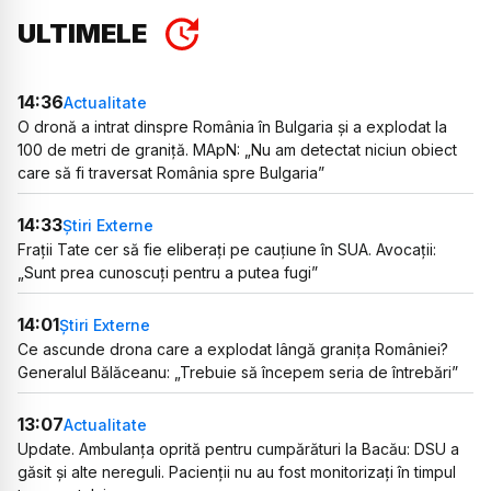
ULTIMELE
14:36
Actualitate
O dronă a intrat dinspre România în Bulgaria și a explodat la
100 de metri de graniță. MApN: „Nu am detectat niciun obiect
care să fi traversat România spre Bulgaria”
14:33
Știri Externe
Frații Tate cer să fie eliberați pe cauțiune în SUA. Avocații:
„Sunt prea cunoscuți pentru a putea fugi”
14:01
Știri Externe
Ce ascunde drona care a explodat lângă granița României?
Generalul Bălăceanu: „Trebuie să începem seria de întrebări”
13:07
Actualitate
Update. Ambulanța oprită pentru cumpărături la Bacău: DSU a
găsit și alte nereguli. Pacienții nu au fost monitorizați în timpul