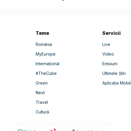
Teme
Servicii
România
Live
MyEurope
Video
Internațional
Emisiuni
#TheCube
Ultimele Știri
Green
Aplicația Mobil
Next
Travel
Cultură