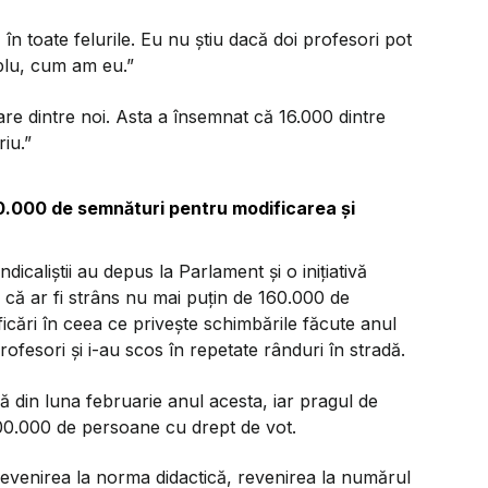
- în toate felurile. Eu nu știu dacă doi profesori pot
mplu, cum am eu.”
care dintre noi. Asta a însemnat că 16.000 dintre
riu.”
0.000 de semnături pentru modificarea şi
indicaliștii au depus la Parlament și o inițiativă
 că ar fi strâns nu mai puțin de 160.000 de
ări în ceea ce privește schimbările făcute anul
ofesori și i-au scos în repetate rânduri în stradă.
ncă din luna februarie anul acesta, iar pragul de
00.000 de persoane cu drept de vot.
 revenirea la norma didactică, revenirea la numărul