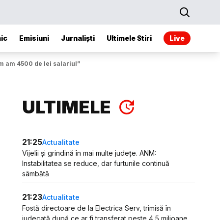
ic
Emisiuni
Jurnaliști
Ultimele Stiri
Live
m am 4500 de lei salariul”
ULTIMELE
21:25
Actualitate
Vijelii și grindină în mai multe județe. ANM:
Instabilitatea se reduce, dar furtunile continuă
sâmbătă
21:23
Actualitate
Fostă directoare de la Electrica Serv, trimisă în
judecată după ce ar fi transferat peste 4,5 milioane