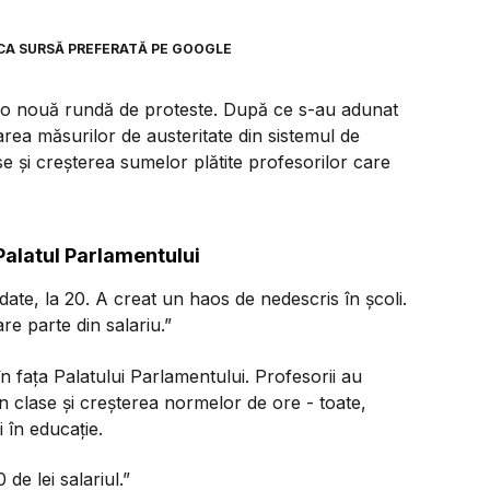
CA SURSĂ PREFERATĂ PE GOOGLE
tru o nouă rundă de proteste. După ce s-au adunat
rea măsurilor de austeritate din sistemul de
se și creșterea sumelor plătite profesorilor care
 Palatul Parlamentului
date, la 20. A creat un haos de nedescris în școli.
re parte din salariu.”
în fața Palatului Parlamentului. Profesorii au
in clase și creșterea normelor de ore - toate,
 în educație.
e lei salariul.”