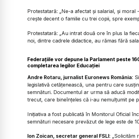
Protestatară: „Ne-a afectat și salarial, și moral 
crește decent o familie cu trei copii, spre exe
Protestatară: „Au intrat două ore în plus la fie
noi, dintre cadrele didactice, au rămas fără sala
Federaţiile vor depune la Parlament peste 16
completarea legilor Educaţiei
Andre Rotaru, jurnalist Euronews România
: S
legislativă cetățenească, una pentru care susțin
semnături. Documentul ar urma să aducă modific
trecut, care bineînțeles că i-au nemulțumit pe pr
Inițiativa a fost publicată în Monitorul Oficial î
semnături necesare prevăzut de lege este de 1
Ion Zoican, secretar general FSLI
: „Solicităm