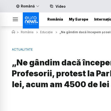
Română
Video
România
My Europe
Internați
>
România
>
Educație
>
„Ne gândim dacă începem școala l
ACTUALITATE
„Ne gândim dacă începe
Profesorii, protest la 
lei, acum am 4500 de lei 