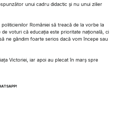
respunzător unui cadru didactic și nu unui zilier
 politicienilor României să treacă de la vorbe la
e voturi că educația este prioritate națională, ci
iv să ne gândim foarte serios dacă vom începe sau
ața Victoriei, iar apoi au plecat în marș spre
HATSAPP!