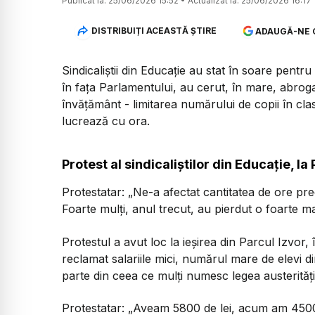
Publicat la:
25/06/2026 15:52
•
Actualizat la:
25/06/2026 16:17
DISTRIBUIȚI ACEASTĂ ȘTIRE
ADAUGĂ-NE 
Sindicaliștii din Educație au stat în soare pen
în fața Parlamentului, au cerut, în mare, abroga
învățământ - limitarea numărului de copii în cla
lucrează cu ora.
Protest al sindicaliştilor din Educaţie, la
Protestatar: „Ne-a afectat cantitatea de ore pre
Foarte mulți, anul trecut, au pierdut o foarte ma
Protestul a avut loc la ieșirea din Parcul Izvor, 
reclamat salariile mici, numărul mare de elevi d
parte din ceea ce mulți numesc legea austerității
Protestatar: „Aveam 5800 de lei, acum am 4500 d