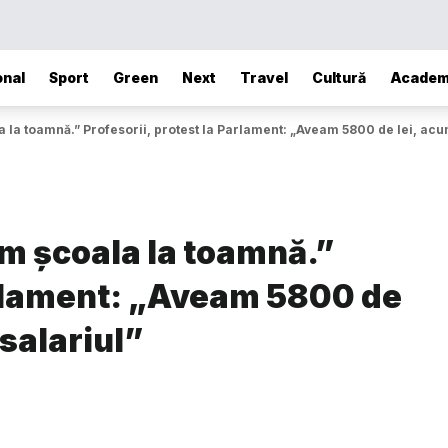
onal
Sport
Green
Next
Travel
Cultură
Academ
a toamnă.” Profesorii, protest la Parlament: „Aveam 5800 de lei, acu
m școala la toamnă.”
Parlament: „Aveam 5800 de
salariul”