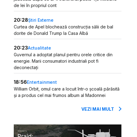
de lei în propriul cont
20:28
Știri Externe
Curtea de Apel blochează construcția sălii de bal
dorite de Donald Trump la Casa Albă
20:23
Actualitate
Guvernul a adoptat planul pentru orele critice din
energie. Marii consumatori industriali pot fi
deconectați
18:56
Entertainment
William Orbit, omul care a locuit într-o școală părăsită
și a produs cel mai frumos album al Madonnei
VEZI MAI MULT