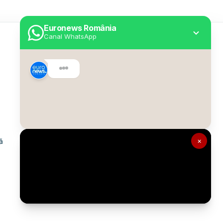
Euronews România
Canal WhatsApp
Utile
Despre Euronews
Declarație accesibilitate
Politica Cookie
Politica de confidențialitate
×
ă
Formular de contact
Transparență în utilizarea AI
Gestionați preferințele