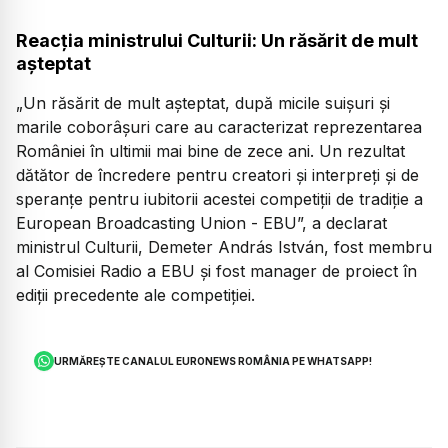
Reacția ministrului Culturii: Un răsărit de mult
așteptat
„
Un răsărit de mult așteptat, după micile suișuri și
marile coborâșuri care au caracterizat reprezentarea
României în ultimii mai bine de zece ani. Un rezultat
dătător de încredere pentru creatori și interpreți și de
speranțe pentru iubitorii acestei competiții de tradiție a
European Broadcasting Union - EBU
”, a declarat
ministrul Culturii, Demeter András István, fost membru
al Comisiei Radio a EBU și fost manager de proiect în
ediții precedente ale competiției.
URMĂREȘTE CANALUL EURONEWS ROMÂNIA PE WHATSAPP!