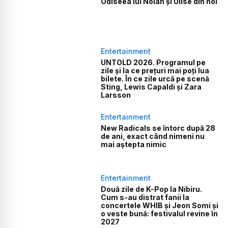
Odiseea lui Nolan și Ulise din noi
Entertainment
UNTOLD 2026. Programul pe
zile și la ce prețuri mai poți lua
bilete. În ce zile urcă pe scenă
Sting, Lewis Capaldi și Zara
Larsson
Entertainment
New Radicals se întorc după 28
de ani, exact când nimeni nu
mai aștepta nimic
Entertainment
Două zile de K-Pop la Nibiru.
Cum s-au distrat fanii la
concertele WHIB și Jeon Somi și
o veste bună: festivalul revine în
2027