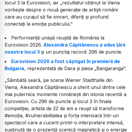
locul 3 la Eurovision, iar „rezultatul obținut la Viena
vorbește despre o nouă generație de artiști români
care au curajul să fie sinceri, diferiți și profund
conectați la emoția publicului.”
Performanță uriașă reușită de România la
Eurovision 2026.
Alexandra Căpitănescu a adus țării
noastre locul 3
și un punctaj record: 296 de puncte.
Eurovision 2026 a fost câștigat în premieră de
Bulgaria
, reprezentată de Dara și piesa „Bangaranga”.
„
Sâmbătă seară, pe scena Wiener Stadthalle din
Viena, Alexandra Căpitănescu a oferit unul dintre cele
mai puternice momente românești din istoria recentă a
Eurovision. Cu 296 de puncte și locul 3 în finala
competiției, artista de 22 de ani a reușit să transforme
#emoția, #vulnerabilitatea și forța interioară într-un
spectacol care a cucerit printr-o interpretare intensă,
susținută de o prezență scenică magnetică și o energie