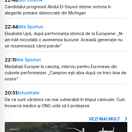
Candidatul progresist Abdul El-Sayed obține victoria în
alegerile primare democrate din Michigan
22:44
Alte Sporturi
Elisabeta Lipă, după performanța istorică de la Europene: „N-
am trăit niciodată o asemenea bucurie. Această generație nu
se resemnează când pierde”
22:11
Alte Sporturi
Medaliații Europei la canotaj, interviu pentru Euronews din
culisele performanței: „Campion ești abia după ce treci linia de
sosire”
20:51
Actualitate
De ce sunt vârstnicii cei mai vulnerabili în timpul caniculei. Cum
încearcă medicii și ONG-urile să îi protejeze
VEZI MAI MULT