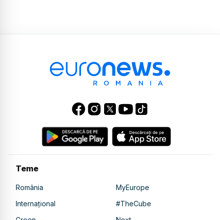
Teme
România
MyEurope
Internațional
#TheCube
Green
Next