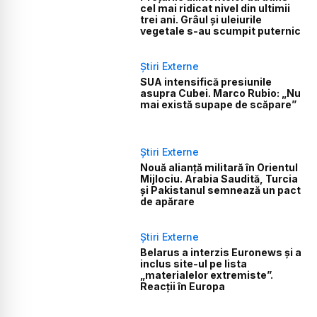
cel mai ridicat nivel din ultimii
trei ani. Grâul și uleiurile
vegetale s-au scumpit puternic
Știri Externe
SUA intensifică presiunile
asupra Cubei. Marco Rubio: „Nu
mai există supape de scăpare”
Știri Externe
Nouă alianță militară în Orientul
Mijlociu. Arabia Saudită, Turcia
și Pakistanul semnează un pact
de apărare
Știri Externe
Belarus a interzis Euronews și a
inclus site-ul pe lista
„materialelor extremiste”.
Reacții în Europa