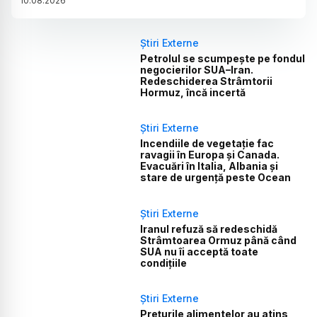
10
.
08
.
2026
Știri Externe
Petrolul se scumpește pe fondul
negocierilor SUA–Iran.
Redeschiderea Strâmtorii
Hormuz, încă incertă
Știri Externe
Incendiile de vegetație fac
ravagii în Europa și Canada.
Evacuări în Italia, Albania și
stare de urgență peste Ocean
Știri Externe
Iranul refuză să redeschidă
Strâmtoarea Ormuz până când
SUA nu îi acceptă toate
condițiile
Știri Externe
Prețurile alimentelor au atins