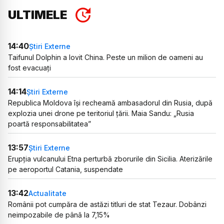
ULTIMELE
14:40
Știri Externe
Taifunul Dolphin a lovit China. Peste un milion de oameni au
fost evacuați
14:14
Știri Externe
Republica Moldova își recheamă ambasadorul din Rusia, după
explozia unei drone pe teritoriul țării. Maia Sandu: „Rusia
poartă responsabilitatea”
13:57
Știri Externe
Erupția vulcanului Etna perturbă zborurile din Sicilia. Aterizările
pe aeroportul Catania, suspendate
13:42
Actualitate
Românii pot cumpăra de astăzi titluri de stat Tezaur. Dobânzi
neimpozabile de până la 7,15%