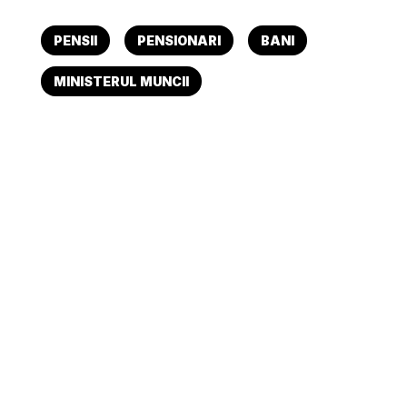
PENSII
PENSIONARI
BANI
MINISTERUL MUNCII