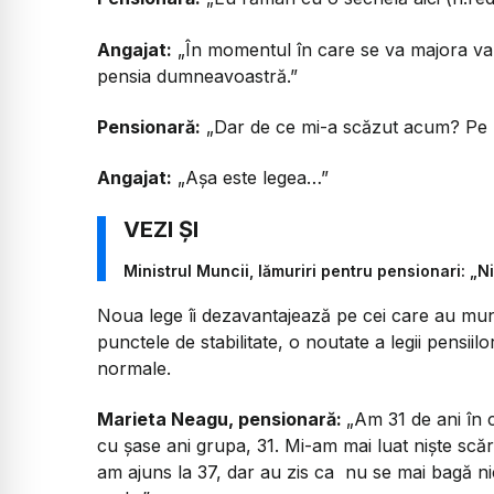
Angajat:
„În momentul în care se va majora val
pensia dumneavoastră.”
Pensionară:
„Dar de ce mi-a scăzut acum? Pe 
Angajat:
„Așa este legea…”
Ministrul Muncii, lămuriri pentru pensionari: „N
Noua lege îi dezavantajează pe cei care au munc
punctele de stabilitate, o noutate a legii pensiil
normale.
Marieta Neagu, pensionară:
„Am 31 de ani în 
cu șase ani grupa, 31. Mi-am mai luat niște scări 
am ajuns la 37, dar au zis ca nu se mai bagă nic