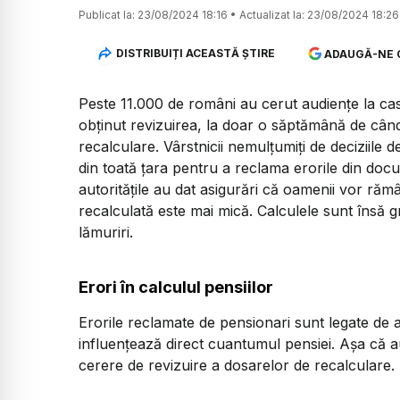
Publicat la:
23/08/2024 18:16
•
Actualizat la:
23/08/2024 18:26
DISTRIBUIȚI ACEASTĂ ȘTIRE
ADAUGĂ-NE 
Peste 11.000 de români au cerut audiențe la case
obținut revizuirea, la doar o săptămână de când a
recalculare. Vârstnicii nemulțumiți de deciziile 
din toată țara pentru a reclama erorile din docu
autoritățile au dat asigurări că oamenii vor r
recalculată este mai mică. Calculele sunt însă g
lămuriri.
Erori în calculul pensiilor
Erorile reclamate de pensionari sunt legate de a
influențează direct cuantumul pensiei. Așa că a
cerere de revizuire a dosarelor de recalculare.