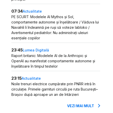
07:34
Actualitate
PE SCURT: Modelele AI Mythos și Sol,
comportamente autonome și înșelătoare / Văduva lui
Navalnîi îi îndeamnă pe ruși să voteze Iabloko /
Avertismentul pediatrilor: Nu administrați uleiuri
esențiale copiilor
23:45
Lumea Digitală
Raport britanic: Modelele AI de la Anthropic și
OpenAI au manifestat comportamente autonome și
înșelătoare în timpul testelor
23:15
Actualitate
Noile trenuri electrice cumpărate prin PNRR intră în
circulație. Primele garnituri circulă pe ruta București–
Brașov după aproape un an de întârzieri
VEZI MAI MULT