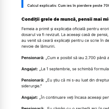
Calcul explicativ. Cum ies în pierdere peste 70
Condiții grele de muncă, pensii mai mic
Femeia a primit și explicația oficială pentru ero
dosarul va fi revizuit. La aceeași casă de pensii,
au venit să ceară explicații pentru ce scrie în d
nevoie de lămuriri.
Pensionară:
„Cum e posibil să iau 2.700 până
Angajat:
„La 1 septembrie, se schimbă formula 
Pensionară:
„Eu știu că mi s-au luat din drept
siderurgie.”
Angajat:
„În continuare veți încasa aceeași pen
Pensionară:
„Eu rămân cu o sechelă aici (n.red