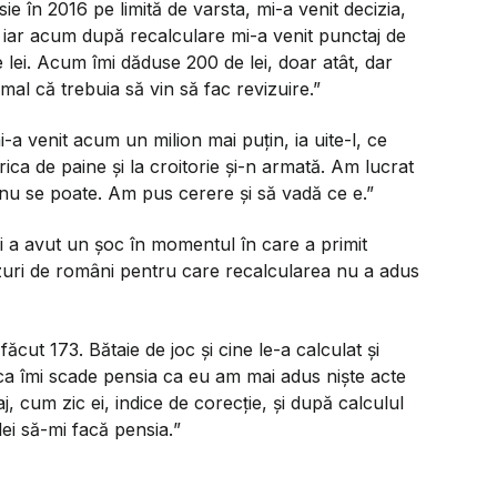
sie în 2016 pe limită de varsta, mi-a venit decizia,
 iar acum după recalculare mi-a venit punctaj de
lei. Acum îmi dăduse 200 de lei, doar atât, dar
rmal că trebuia să vin să fac revizuire.”
i-a venit acum un milion mai puțin, ia uite-l, ce
rica de paine și la croitorie și-n armată. Am lucrat
, nu se poate. Am pus cerere și să vadă ce e.”
și a avut un șoc în momentul în care a primit
azuri de români pentru care recalcularea nu a adus
ăcut 173. Bătaie de joc și cine le-a calculat și
ca îmi scade pensia ca eu am mai adus niște acte
aj, cum zic ei, indice de corecție, și după calculul
ei să-mi facă pensia.
”