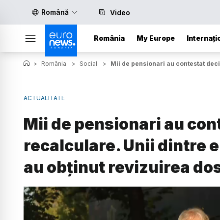
Română
Video
România
My Europe
Internați
>
România
>
Social
>
Mii de pensionari au contestat deciz
ACTUALITATE
Mii de pensionari au cont
recalculare. Unii dintre e
au obținut revizuirea do