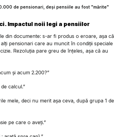
0.000 de pensionari, deși pensiile au fost "mărite"
i. Impactul noii legi a pensiilor
rile din documente: s-ar fi produs o eroare, așa că
 alți pensionari care au muncit în condiții speciale
ecizie. Rezoluția pare greu de înțeles, așa că au
 acum și acum 2.200?”
de calcul.”
urile mele, deci nu merit așa ceva, după grupa 1 de
sie pe care o aveți.”
.: arată spre cap).”