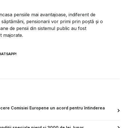
încasa pensiile mai avantajoase, indiferent de
săptămâni, pensionarii vor primi prin poștă și o
oane de pensii din sistemul public au fost
st majorate.
HATSAPP!
a cere Comisiei Europene un acord pentru întinderea
ondiții speciale pierd și 3000 de lei, lunar