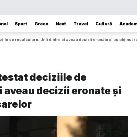
onal
Sport
Green
Next
Travel
Cultură
Academ
iile de recalculare. Unii dintre ei aveau decizii eronate și au obținut 
estat deciziile de
i aveau decizii eronate și
sarelor