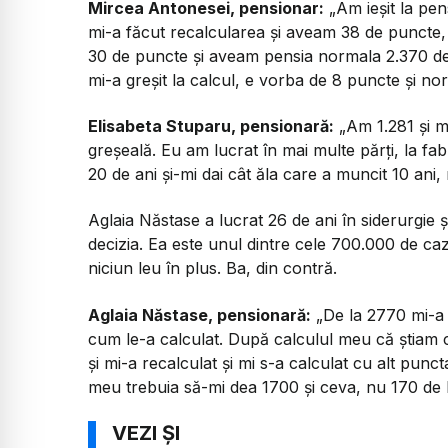
Mircea Antonesei, pensionar:
„
Am ieșit la pen
mi-a făcut recalcularea și aveam 38 de puncte,
30 de puncte și aveam pensia normala 2.370 de 
mi-a greșit la calcul, e vorba de 8 puncte și no
Elisabeta Stuparu, pensionară:
„Am 1.281 și m
greșeală. Eu am lucrat în mai multe părți, la fab
20 de ani și-mi dai cât ăla care a muncit 10 ani
Aglaia Năstase a lucrat 26 de ani în siderurgie 
decizia. Ea este unul dintre cele 700.000 de c
niciun leu în plus. Ba, din contră.
Aglaia Năstase, pensionară:
„De la 2770 mi-a f
cum le-a calculat. După calculul meu că știam 
și mi-a recalculat și mi s-a calculat cu alt punct
meu trebuia să-mi dea 1700 și ceva, nu 170 de l