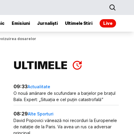
ic
Emisiuni
Jurnaliști
Ultimele Stiri
Live
revizuirea dosarelor
ULTIMELE
09:33
Actualitate
O nouă amânare de scufundare a barjelor pe brațul
Bala. Expert: „Situația e cel puțin catastrofală”
08:29
Alte Sporturi
David Popovici vânează noi recorduri la Europenele
de natație de la Paris. Va avea un rus ca adversar
principal