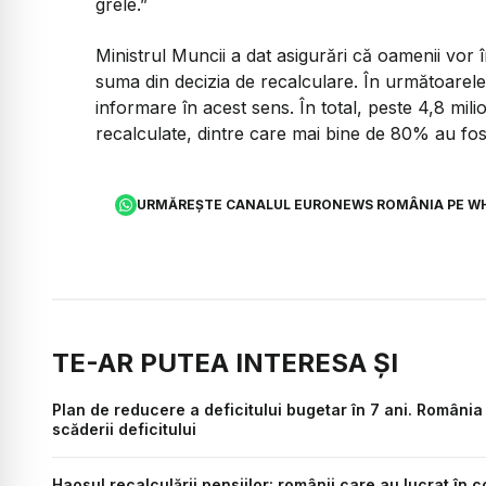
grele.”
Ministrul Muncii a dat asigurări că oamenii vor 
suma din decizia de recalculare. În următoarele 
informare în acest sens. În total, peste 4,8 mili
recalculate, dintre care mai bine de 80% au fo
URMĂREȘTE CANALUL EURONEWS ROMÂNIA PE W
TE-AR PUTEA INTERESA ȘI
Plan de reducere a deficitului bugetar în 7 ani. Români
scăderii deficitului
Haosul recalculării pensiilor: românii care au lucrat în c