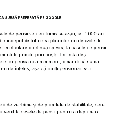
CA SURSĂ PREFERATĂ PE GOOGLE
le de pensii sau au trimis sesizări, iar 1.000 au
 început distribuirea plicurilor cu deciziile de
de recalculare continuă să vină la casele de pensii
mentele primite prin poștă. Iar asta deși
ămâne cu pensia cea mai mare, chiar dacă suma
reu de înțeles, așa că mulți pensionari vor
nii de vechime și de punctele de stabilitate, care
u venit la casele de pensii pentru a depune o