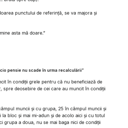
oarea punctului de referință, se va majora și
mine asta mă doare.”
icio pensie nu scade în urma recalculării”
it în condiții grele pentru că nu beneficiază de
or, spre deosebire de cei care au muncit în condiții
câmpul muncii și cu grupa, 25 în câmpul muncii și
la bloc și mai mi-adun și de acolo aici și cu totul
i grupa a doua, nu se mai baga nici de condiții