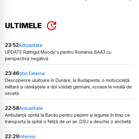
ULTIMELE
23:52
Actualitate
UPDATE Ratingul Moody's pentru România: BAA3 cu
perspectivă negativă
23:46
Știri Externe
Descoperire uluitoare în Dunăre, la Budapesta: o motocicletă
militară și rămășițele a doi soldați germani, scoase la iveală de
secetă
22:58
Actualitate
Ambulanță oprită la Bacău pentru pepeni și legume în timp ce
transporta la spital o fetiță de un an. DSU a deschis o anchetă
22:29
Interviu