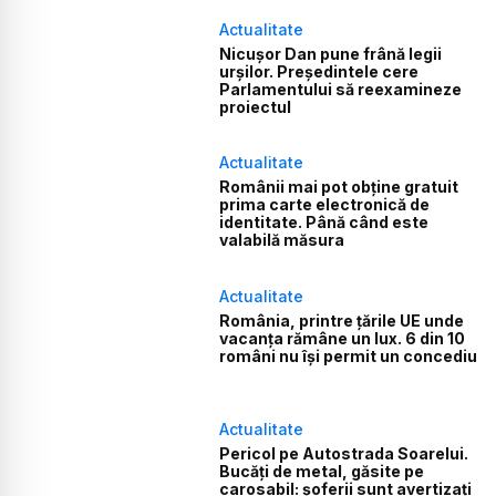
Actualitate
Nicușor Dan pune frână legii
urșilor. Președintele cere
Parlamentului să reexamineze
proiectul
Actualitate
Românii mai pot obține gratuit
prima carte electronică de
identitate. Până când este
valabilă măsura
Actualitate
România, printre țările UE unde
vacanța rămâne un lux. 6 din 10
români nu își permit un concediu
Actualitate
Pericol pe Autostrada Soarelui.
Bucăți de metal, găsite pe
carosabil: șoferii sunt avertizați