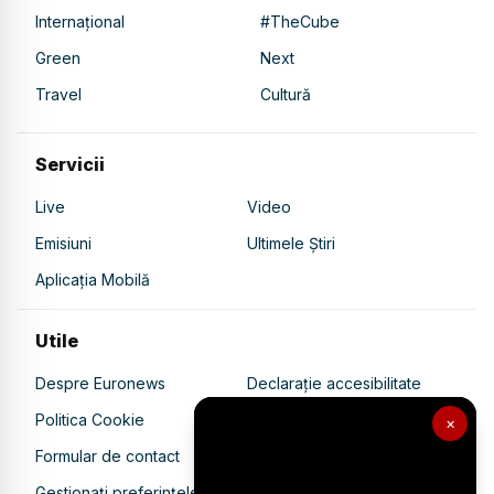
Internațional
#TheCube
Green
Next
Travel
Cultură
Servicii
Live
Video
Emisiuni
Ultimele Știri
Aplicația Mobilă
Utile
Despre Euronews
Declarație accesibilitate
Politica Cookie
Politica de confidențialitate
×
Formular de contact
Transparență în utilizarea AI
Gestionați preferințele