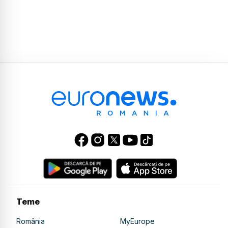
Teme
România
MyEurope