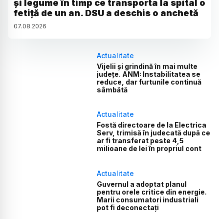
și legume în timp ce transporta la spital o
fetiță de un an. DSU a deschis o anchetă
07
.
08
.
2026
Actualitate
Vijelii și grindină în mai multe
județe. ANM: Instabilitatea se
reduce, dar furtunile continuă
sâmbătă
Actualitate
Fostă directoare de la Electrica
Serv, trimisă în judecată după ce
ar fi transferat peste 4,5
milioane de lei în propriul cont
Actualitate
Guvernul a adoptat planul
pentru orele critice din energie.
Marii consumatori industriali
pot fi deconectați