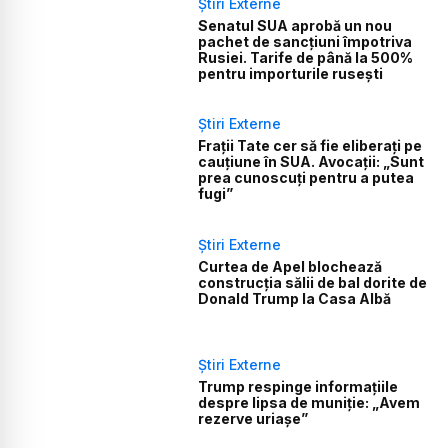
Știri Externe
Senatul SUA aprobă un nou
pachet de sancțiuni împotriva
Rusiei. Tarife de până la 500%
pentru importurile rusești
Știri Externe
Frații Tate cer să fie eliberați pe
cauțiune în SUA. Avocații: „Sunt
prea cunoscuți pentru a putea
fugi”
Știri Externe
Curtea de Apel blochează
construcția sălii de bal dorite de
Donald Trump la Casa Albă
Știri Externe
Trump respinge informațiile
despre lipsa de muniție: „Avem
rezerve uriașe”