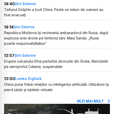
14:40
Știri Externe
Taifunul Dolphin a lovit China. Peste un milion de oameni au
fost evacuați
14:14
Știri Externe
Republica Moldova își recheamă ambasadorul din Rusia, după
explozia unei drone pe teritoriul țării. Maia Sandu: „Rusia
poartă responsabilitatea”
13:57
Știri Externe
Erupția vulcanului Etna perturbă zborurile din Sicilia. Aterizările
pe aeroportul Catania, suspendate
13:00
Lumea Digitală
China pune frână relațiilor cu inteligența artificială. Utilizatorii își
pierd iubiții și iubitele virtuale
VEZI MAI MULT