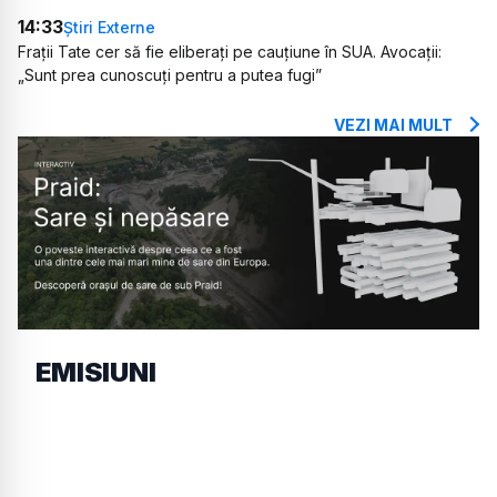
14:33
Știri Externe
Frații Tate cer să fie eliberați pe cauțiune în SUA. Avocații:
„Sunt prea cunoscuți pentru a putea fugi”
VEZI MAI MULT
EMISIUNI