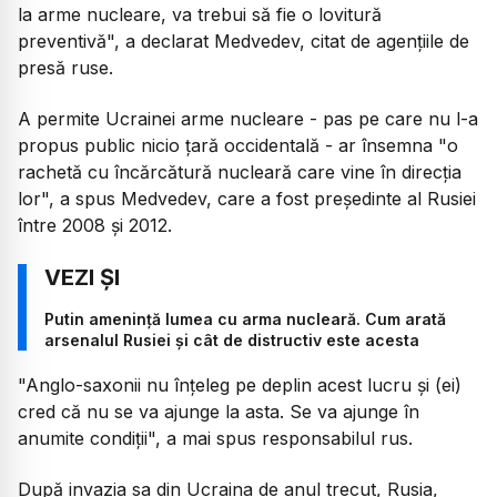
la arme nucleare, va trebui să fie o lovitură
preventivă", a declarat Medvedev, citat de agenţiile de
presă ruse.
A permite Ucrainei arme nucleare - pas pe care nu l-a
propus public nicio ţară occidentală - ar însemna "o
rachetă cu încărcătură nucleară care vine în direcţia
lor", a spus Medvedev, care a fost preşedinte al Rusiei
între 2008 şi 2012.
Putin amenință lumea cu arma nucleară. Cum arată
arsenalul Rusiei și cât de distructiv este acesta
"Anglo-saxonii nu înţeleg pe deplin acest lucru şi (ei)
cred că nu se va ajunge la asta. Se va ajunge în
anumite condiţii", a mai spus responsabilul rus.
După invazia sa din Ucraina de anul trecut, Rusia,