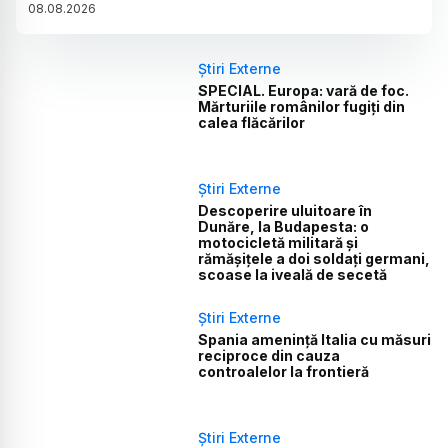
08
.
08
.
2026
Știri Externe
SPECIAL. Europa: vară de foc.
Mărturiile românilor fugiți din
calea flăcărilor
Știri Externe
Descoperire uluitoare în
Dunăre, la Budapesta: o
motocicletă militară și
rămășițele a doi soldați germani,
scoase la iveală de secetă
Știri Externe
Spania amenință Italia cu măsuri
reciproce din cauza
controalelor la frontieră
Știri Externe