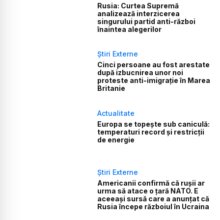
Rusia: Curtea Supremă
analizează interzicerea
singurului partid anti-război
înaintea alegerilor
Știri Externe
Cinci persoane au fost arestate
după izbucnirea unor noi
proteste anti-imigrație în Marea
Britanie
Actualitate
Europa se topește sub caniculă:
temperaturi record și restricții
de energie
Știri Externe
Americanii confirmă că rușii ar
urma să atace o țară NATO. E
aceeași sursă care a anunțat că
Rusia începe războiul în Ucraina