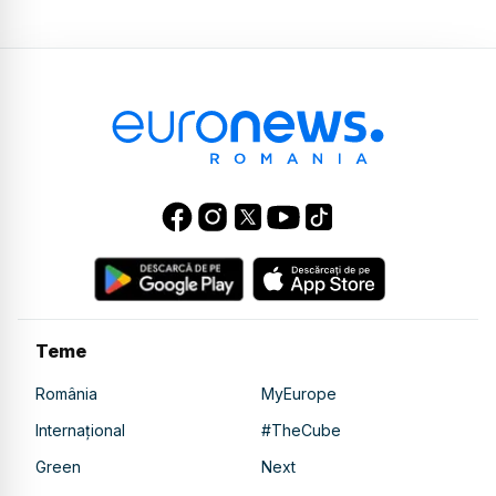
Teme
România
MyEurope
Internațional
#TheCube
Green
Next