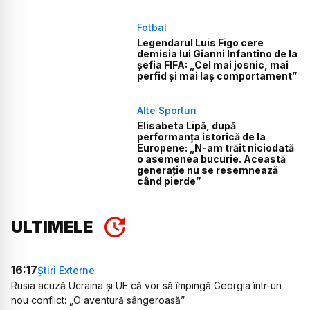
Fotbal
Legendarul Luis Figo cere
demisia lui Gianni Infantino de la
șefia FIFA: „Cel mai josnic, mai
perfid și mai laș comportament”
Alte Sporturi
Elisabeta Lipă, după
performanța istorică de la
Europene: „N-am trăit niciodată
o asemenea bucurie. Această
generație nu se resemnează
când pierde”
ULTIMELE
16:17
Știri Externe
Rusia acuză Ucraina și UE că vor să împingă Georgia într-un
nou conflict: „O aventură sângeroasă”