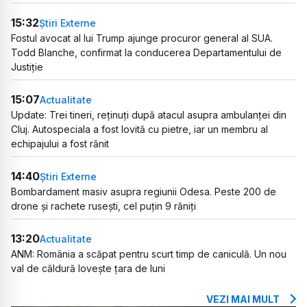
15:32
Știri Externe
Fostul avocat al lui Trump ajunge procuror general al SUA.
Todd Blanche, confirmat la conducerea Departamentului de
Justiție
15:07
Actualitate
Update: Trei tineri, reținuți după atacul asupra ambulanței din
Cluj. Autospeciala a fost lovită cu pietre, iar un membru al
echipajului a fost rănit
14:40
Știri Externe
Bombardament masiv asupra regiunii Odesa. Peste 200 de
drone și rachete rusești, cel puțin 9 răniți
13:20
Actualitate
ANM: România a scăpat pentru scurt timp de caniculă. Un nou
val de căldură lovește țara de luni
VEZI MAI MULT