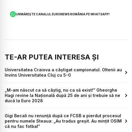
URMĂREȘTE CANALUL EURONEWS ROMÂNIA PE WHATSAPP!
TE-AR PUTEA INTERESA ȘI
Universitatea Craiova a câștigat campionatul. Oltenii au
învins Universitatea Cluj cu 5-0
„M-am născut ca să câștig, nu ca să exist!” Gheorghe
Hagi revine la Națională după 25 de ani și trebuie să ne
ducă la Euro 2028
Gigi Becali nu renunță după ce FCSB a pierdut procesul
pentru numele Steaua: „Au tradus greșit. Au mințit OSIM
că nu fac fotbal”