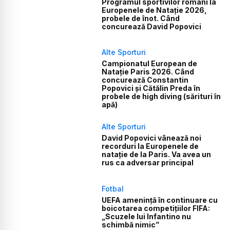
Programul sportivilor români la
Europenele de Natație 2026,
probele de înot. Când
concurează David Popovici
Alte Sporturi
Campionatul European de
Natație Paris 2026. Când
concurează Constantin
Popovici și Cătălin Preda în
probele de high diving (sărituri în
apă)
Alte Sporturi
David Popovici vânează noi
recorduri la Europenele de
natație de la Paris. Va avea un
rus ca adversar principal
Fotbal
UEFA amenință în continuare cu
boicotarea competițiilor FIFA:
„Scuzele lui Infantino nu
schimbă nimic”