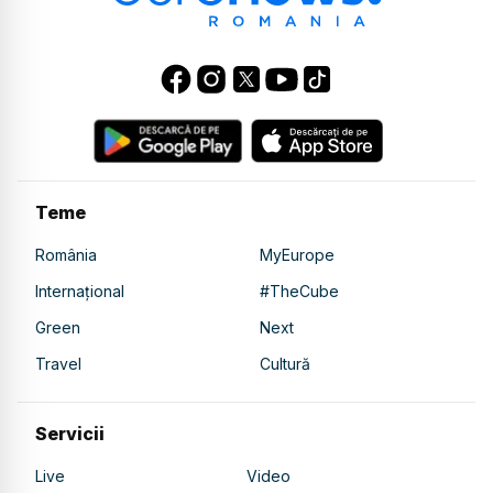
Teme
România
MyEurope
Internațional
#TheCube
Green
Next
Travel
Cultură
Servicii
Live
Video