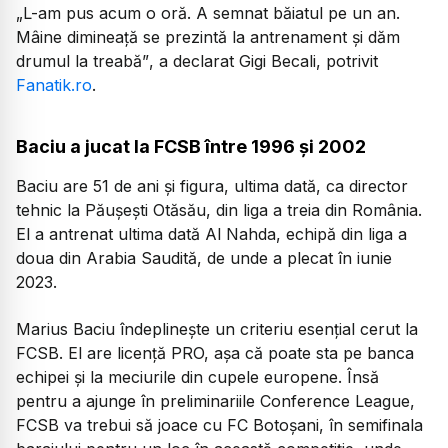
„L-am pus acum o oră. A semnat băiatul pe un an.
Mâine dimineață se prezintă la antrenament și dăm
drumul la treabă”
, a declarat Gigi Becali, potrivit
Fanatik.ro
.
Baciu a jucat la FCSB între 1996 și 2002
Baciu are 51 de ani și figura, ultima dată, ca director
tehnic la Păușești Otăsău, din liga a treia din România.
El a antrenat ultima dată Al Nahda, echipă din liga a
doua din Arabia Saudită, de unde a plecat în iunie
2023.
Marius Baciu îndeplinește un criteriu esențial cerut la
FCSB. El are licență PRO, așa că poate sta pe banca
echipei și la meciurile din cupele europene. Însă
pentru a ajunge în preliminariile Conference League,
FCSB va trebui să joace cu FC Botoșani, în semifinala