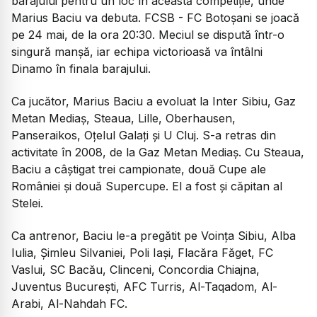
barajului pentru un loc în această competiție, unde
Marius Baciu va debuta. FCSB - FC Botoșani se joacă
pe 24 mai, de la ora 20:30. Meciul se dispută într-o
singură manșă, iar echipa victorioasă va întâlni
Dinamo în finala barajului.
Ca jucător, Marius Baciu a evoluat la Inter Sibiu, Gaz
Metan Mediaș, Steaua, Lille, Oberhausen,
Panseraikos, Oțelul Galați și U Cluj. S-a retras din
activitate în 2008, de la Gaz Metan Mediaș. Cu Steaua,
Baciu a câștigat trei campionate, două Cupe ale
României și două Supercupe. El a fost și căpitan al
Stelei.
Ca antrenor, Baciu le-a pregătit pe Voința Sibiu, Alba
Iulia, Șimleu Silvaniei, Poli Iași, Flacăra Făget, FC
Vaslui, SC Bacău, Clinceni, Concordia Chiajna,
Juventus București, AFC Turris, Al-Taqadom, Al-
Arabi, Al-Nahdah FC.