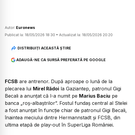
Autor:
Euronews
Publicat la:
18/05/2026 18:30
•
Actualizat la:
18/05/2026 20:20
DISTRIBUIȚI ACEASTĂ ȘTIRE
ADAUGĂ-NE CA SURSĂ PREFERATĂ PE GOOGLE
FCSB
are antrenor. După aproape o lună de la
plecarea lui
Mirel Rădoi
la Gaziantep, patronul Gigi
Becali a anunțat că l-a numit pe
Marius Baciu
pe
banca „roș-albaștrilor”. Fostul fundaș central al Stelei
a fost anunțat în funcție chiar de patronul Gigi Becali,
înaintea meciului dintre Hermannstadt și FCSB, din
ultima etapă de play-out în SuperLiga României.