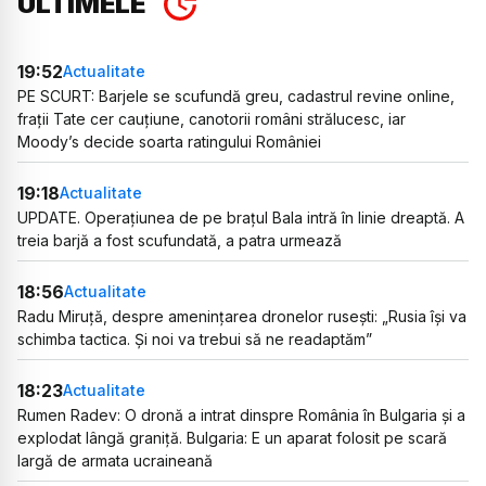
ULTIMELE
19:52
Actualitate
PE SCURT: Barjele se scufundă greu, cadastrul revine online,
frații Tate cer cauțiune, canotorii români strălucesc, iar
Moody’s decide soarta ratingului României
19:18
Actualitate
UPDATE. Operațiunea de pe brațul Bala intră în linie dreaptă. A
treia barjă a fost scufundată, a patra urmează
18:56
Actualitate
Radu Miruță, despre amenințarea dronelor rusești: „Rusia își va
schimba tactica. Și noi va trebui să ne readaptăm”
18:23
Actualitate
Rumen Radev: O dronă a intrat dinspre România în Bulgaria și a
explodat lângă graniță. Bulgaria: E un aparat folosit pe scară
largă de armata ucraineană