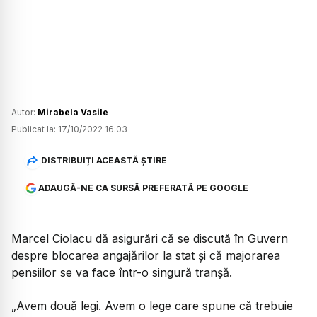
Autor:
Mirabela Vasile
Publicat la:
17/10/2022 16:03
DISTRIBUIȚI ACEASTĂ ȘTIRE
ADAUGĂ-NE CA SURSĂ PREFERATĂ PE GOOGLE
Marcel Ciolacu dă asigurări că se discută în Guvern
despre blocarea angajărilor la stat şi că majorarea
pensiilor se va face într-o singură tranşă.
„Avem două legi. Avem o lege care spune că trebuie