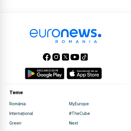
Teme
România
MyEurope
Internațional
#TheCube
Green
Next