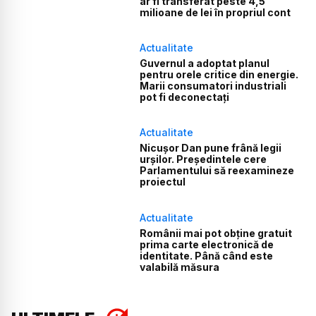
ar fi transferat peste 4,5
milioane de lei în propriul cont
Actualitate
Guvernul a adoptat planul
pentru orele critice din energie.
Marii consumatori industriali
pot fi deconectați
Actualitate
Nicușor Dan pune frână legii
urșilor. Președintele cere
Parlamentului să reexamineze
proiectul
Actualitate
Românii mai pot obține gratuit
prima carte electronică de
identitate. Până când este
valabilă măsura