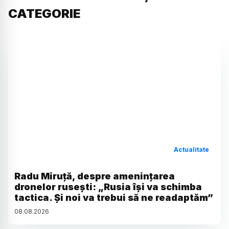
CATEGORIE
Actualitate
Radu Miruță, despre amenințarea
dronelor rusești: „Rusia își va schimba
tactica. Și noi va trebui să ne readaptăm”
08
.
08
.
2026