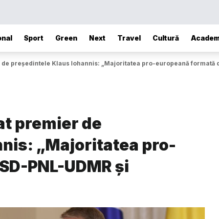
onal
Sport
Green
Next
Travel
Cultură
Academ
de președintele Klaus Iohannis: „Majoritatea pro-europeană formată d
t premier de
nis: „Majoritatea pro-
PSD-PNL-UDMR și