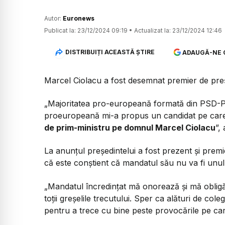
Autor:
Euronews
Publicat la:
23/12/2024 09:19
•
Actualizat la:
23/12/2024 12:46
DISTRIBUIȚI ACEASTĂ ȘTIRE
ADAUGĂ-NE 
Marcel Ciolacu a fost desemnat premier de preș
„Majoritatea pro-europeană formată din PSD-PN
proeuropeană mi-a propus un candidat pe care
de prim-ministru pe domnul Marcel Ciolacu
”,
La anunțul președintelui a fost prezent și prem
că este conștient că mandatul său nu va fi unul
„Mandatul încredințat mă onorează și mă obligă
toții greșelile trecutului. Sper ca alături de cole
pentru a trece cu bine peste provocările pe car