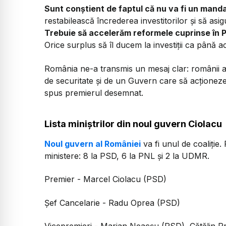
Sunt conștient de faptul că nu va fi un mand
restabilească încrederea investitorilor și să asig
Trebuie să accelerăm reformele cuprinse în P
Orice surplus să îl ducem la investiții ca până 
România ne-a transmis un mesaj clar: românii au n
de securitate și de un Guvern care să acționeze
spus premierul desemnat.
Lista miniștrilor din noul guvern Ciolacu
Noul guvern al României
va fi unul de coaliție
ministere: 8 la PSD, 6 la PNL și 2 la UDMR.
Premier - Marcel Ciolacu (PSD)
Șef Cancelarie - Radu Oprea (PSD)