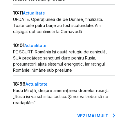
10:11
Actualitate
UPDATE. Operațiunea de pe Dunăre, finalizată.
Toate cele patru barje au fost scufundate: Am
câștigat opt centimetri la Cernavodă
10:01
Actualitate
PE SCURT: România își caută refugiu de caniculă,
SUA pregătesc sancțiuni dure pentru Rusia,
prosumatorii ajută sistemul energetic, iar ratingul
României rămâne sub presiune
18:56
Actualitate
Radu Miruță, despre amenințarea dronelor rusești:
„Rusia își va schimba tactica. Și noi va trebui să ne
readaptăm”
VEZI MAI MULT