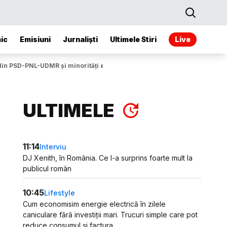
ic
Emisiuni
Jurnaliști
Ultimele Stiri
Live
in PSD-PNL-UDMR și minorități este certă”
ULTIMELE
11:14
Interviu
DJ Xenith, în România. Ce l-a surprins foarte mult la
publicul român
10:45
Lifestyle
Cum economisim energie electrică în zilele
caniculare fără investiții mari. Trucuri simple care pot
reduce consumul și factura