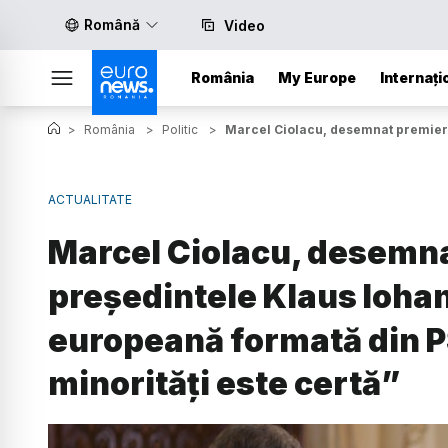
Română
Video
România
My Europe
Internați
>
România
>
Politic
>
Marcel Ciolacu, desemnat premier 
ACTUALITATE
Marcel Ciolacu, desemna
președintele Klaus Iohan
europeană formată din 
minorități este certă”