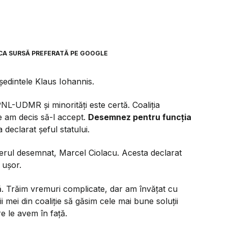
CA SURSĂ PREFERATĂ PE GOOGLE
edintele Klaus Iohannis.
L-UDMR și minorități este certă. Coaliția
 am decis să-l accept.
Desemnez pentru funcția
 a declarat șeful statului.
ierul desemnat, Marcel Ciolacu. Acesta declarat
 ușor.
. Trăim vremuri complicate, dar am învățat cu
gii mei din coaliție să găsim cele mai bune soluții
e le avem în față.