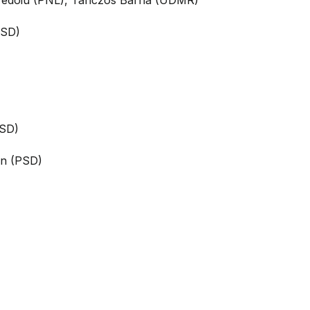
 Predoiu (PNL), Tanczos Barna (UDMR)
PSD)
PSD)
van (PSD)