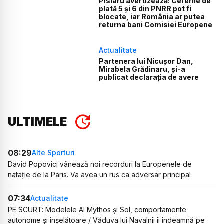
Pîslaru avertizează: Cererile de
plată 5 și 6 din PNRR pot fi
blocate, iar România ar putea
returna bani Comisiei Europene
Actualitate
Partenera lui Nicușor Dan,
Mirabela Grădinaru, și-a
publicat declarația de avere
ULTIMELE
08:29
Alte Sporturi
David Popovici vânează noi recorduri la Europenele de
natație de la Paris. Va avea un rus ca adversar principal
07:34
Actualitate
PE SCURT: Modelele AI Mythos și Sol, comportamente
autonome și înșelătoare / Văduva lui Navalnîi îi îndeamnă pe