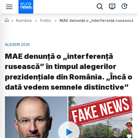
>
România
>
Politic
>
MAE denunță o „interferență rusească” î
ALEGERI 2025
MAE denunță o „interferență
rusească” în timpul alegerilor
prezidențiale din România. „Încă o
dată vedem semnele distinctive”