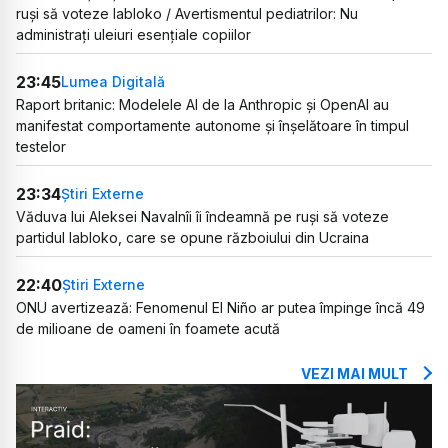
ruși să voteze Iabloko / Avertismentul pediatrilor: Nu
administrați uleiuri esențiale copiilor
23:45
Lumea Digitală
Raport britanic: Modelele AI de la Anthropic și OpenAI au
manifestat comportamente autonome și înșelătoare în timpul
testelor
23:34
Știri Externe
Văduva lui Aleksei Navalnîi îi îndeamnă pe ruși să voteze
partidul Iabloko, care se opune războiului din Ucraina
22:40
Știri Externe
ONU avertizează: Fenomenul El Niño ar putea împinge încă 49
de milioane de oameni în foamete acută
VEZI MAI MULT