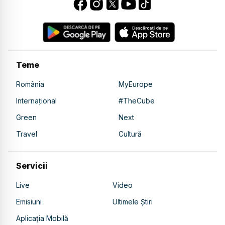
Teme
România
MyEurope
Internațional
#TheCube
Green
Next
Travel
Cultură
Servicii
Live
Video
Emisiuni
Ultimele Știri
Aplicația Mobilă