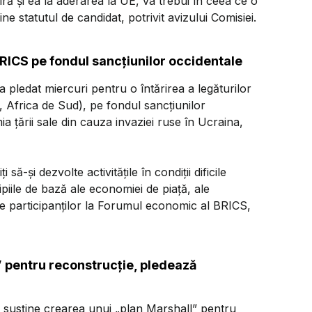
ră şi ea la aderarea la UE, va trebui în ceea ce o
e statutul de candidat, potrivit avizului Comisiei.
 BRICS pe fondul sancţiunilor occidentale
a pledat miercuri pentru o întărirea a legăturilor
a, Africa de Sud), pe fondul sancţiunilor
 ţării sale din cauza invaziei ruse în Ucraina,
să-şi dezvolte activităţile în condiţii dificile
ipiile de bază ale economiei de piaţă, ale
se participanţilor la Forumul economic al BRICS,
” pentru reconstrucţie, pledează
 susține crearea unui „plan Marshall” pentru