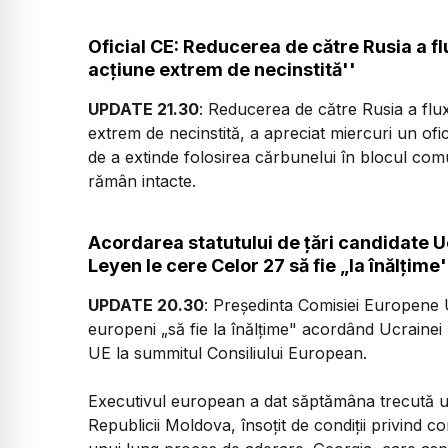
Oficial CE: Reducerea de către Rusia a fl
acţiune extrem de necinstită''
UPDATE 21.30
: Reducerea de către Rusia a flu
extrem de necinstită, a apreciat miercuri un ofi
de a extinde folosirea cărbunelui în blocul comu
rămân intacte.
Acordarea statutului de ţări candidate U
Leyen le cere Celor 27 să fie „la înălţime'
UPDATE 20.30
: Preşedinta Comisiei Europene U
europeni „să fie la înălţime" acordând Ucrainei ş
UE la summitul Consiliului European.
Executivul european a dat săptămâna trecută un a
Republicii Moldova, însoţit de condiţii privind 