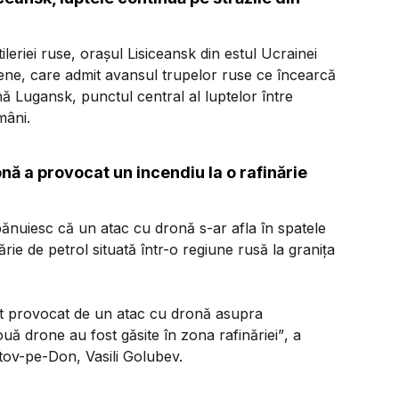
ileriei ruse, oraşul Lisiceansk din estul Ucrainei
rainene, care admit avansul trupelor ruse ce încearcă
ă Lugansk, punctul central al luptelor între
mâni.
onă a provocat un incendiu la o rafinărie
 bănuiesc că un atac cu dronă s-ar afla în spatele
ărie de petrol situată într-o regiune rusă la graniţa
fost provocat de un atac cu dronă asupra
două drone au fost găsite în zona rafinăriei”
, a
tov-pe-Don, Vasili Golubev.