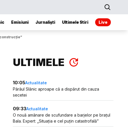
ic
Emisiuni
Jurnaliști
Ultimele Stiri
Live
econstrucţie”
ULTIMELE
10:05
Actualitate
Pârâul Slănic aproape că a dispărut din cauza
secetei
09:33
Actualitate
O nouă amânare de scufundare a barjelor pe brațul
Bala. Expert: „Situația e cel puțin catastrofală”