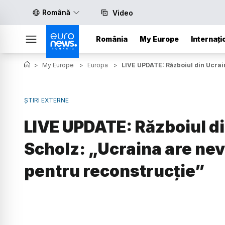
Română
Video
România
My Europe
Internați
>
My Europe
>
Europa
>
LIVE UPDATE: Războiul din Ucrain
ȘTIRI EXTERNE
LIVE UPDATE: Războiul din
Scholz: „Ucraina are nev
pentru reconstrucţie”