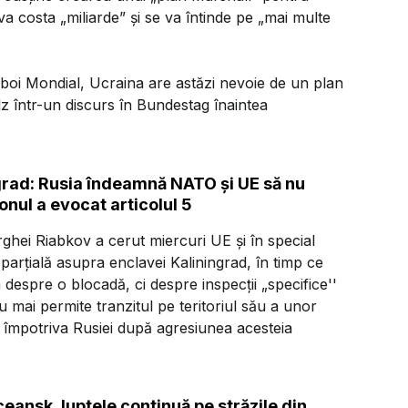
va costa „miliarde” şi se va întinde pe „mai multe
boi Mondial, Ucraina are astăzi nevoie de un plan
lz într-un discurs în Bundestag înaintea
ngrad: Rusia îndeamnă NATO şi UE să nu
nul a evocat articolul 5
rghei Riabkov a cerut miercuri UE şi în special
arţială asupra enclavei Kaliningrad, în timp ce
espre o blocadă, ci despre inspecţii „specifice''
u mai permite tranzitul pe teritoriul său a unor
 împotriva Rusiei după agresiunea acesteia
ceansk, luptele continuă pe străzile din