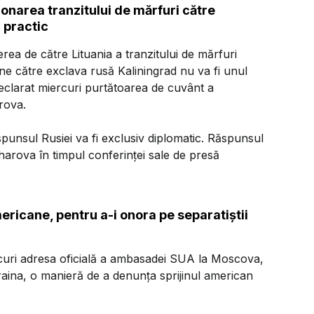
onarea tranzitului de mărfuri către
i practic
rea de către Lituania a tranzitului de mărfuri
ene către exclava rusă Kaliningrad nu va fi unul
 declarat miercuri purtătoarea de cuvânt a
rova.
punsul Rusiei va fi exclusiv diplomatic. Răspunsul
harova în timpul conferinţei sale de presă
cane, pentru a-i onora pe separatiştii
rcuri adresa oficială a ambasadei SUA la Moscova,
craina, o manieră de a denunţa sprijinul american