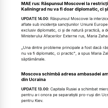
MAE rus: Răspunsul Moscovei la restricţi
Kaliningrad nu va fi doar diplomatic, ci ş
UPDATE 14.00
: Răspunsul Moscovei la interzice
aflate sub incidenţa sancţiunilor Uniunii Europ
exclusiv diplomatic, ci şi de natură practică, a
Ministerului Afacerilor Externe rus, Maria Zaha
„Una dintre probleme principale a fost dacă răs
nu va fi diplomatic, ci practic"
, a spus Maria Za
săptămânale.
Moscova schimbă adresa ambasadei ameri
din Ucraina
UPDATE 13.00
: Capitala Rusiei a schimbat mie
pentru a-i onora pe separatiştii pro-ruşi din U
pentru Kiev.