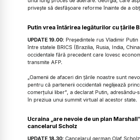
unui lung proces de aderare. Georgia, care aspi
priveşte să desfăşoare reforme înainte de a obţin
Putin vrea întărirea legăturilor cu ţările
UPDATE 19.00
: Preşedintele rus Vladimir Putin 
între statele BRICS (Brazilia, Rusia, India, Chin
occidentale fără precedent care lovesc economia
transmite AFP.
„Oamenii de afaceri din ţările noastre sunt nevoiţi 
pentru că partenerii occidentali neglijează princ
comerţului liber”
, a declarat Putin, adresându-
în preziua unui summit virtual al acestor state.
Ucraina „are nevoie de un plan Marshall
cancelarul Scholz
UPDATE 18.30
: Cancelarul german Olaf Scholz