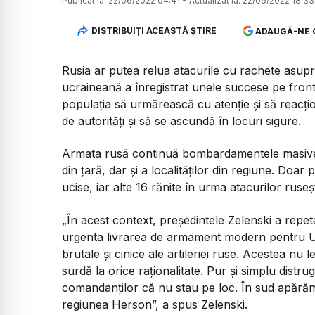
Publicat la:
22/06/2022 04:41
•
Actualizat la:
22/06/2022 18:33
DISTRIBUIȚI ACEASTĂ ȘTIRE
ADAUGĂ-NE 
Rusia ar putea relua atacurile cu rachete asupr
ucraineană a înregistrat unele succese pe front
populația să urmărească cu atenție și să reacț
de autorități și să se ascundă în locuri sigure.
Armata rusă continuă bombardamentele masive 
din țară, dar și a localităților din regiune. Doar
ucise, iar alte 16 rănite în urma atacurilor rusești
„În acest context, președintele Zelenski a repeta
urgenta livrarea de armament modern pentru 
brutale și cinice ale artileriei ruse. Acestea nu
surdă la orice raționalitate. Pur și simplu distrug
comandanților că nu stau pe loc. În sud apărăm 
regiunea Herson”, a spus Zelenski.