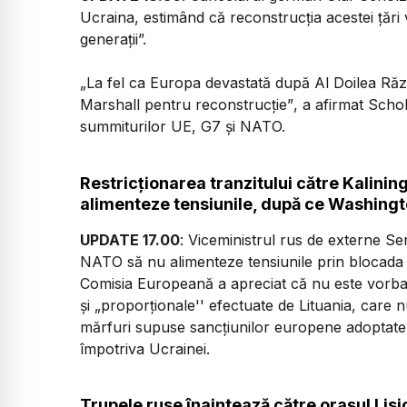
Ucraina, estimând că reconstrucţia acestei ţări 
generaţii”.
„La fel ca Europa devastată după Al Doilea Răz
Marshall pentru reconstrucţie”
, a afirmat Scho
summiturilor UE, G7 şi NATO.
Restricţionarea tranzitului către Kalini
alimenteze tensiunile, după ce Washingto
UPDATE 17.00
: Viceministrul rus de externe Se
NATO să nu alimenteze tensiunile prin blocada p
Comisia Europeană a apreciat că nu este vorba d
şi „proporţionale'' efectuate de Lituania, care n
mărfuri supuse sancţiunilor europene adoptate
împotriva Ucrainei.
Trupele ruse înaintează către oraşul Lisi