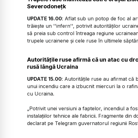
Severodoneţk
UPDATE 16.00
: Aflat sub un potop de foc al art
trăieşte un ''infern'', potrivit autorităţilor uc
să preia sub control întreaga regiune ucrainean
trupele ucrainene şi cele ruse în ultimele săptă
Autorităţile ruse afirmă că un atac cu dr
rusă lângă Ucraina
UPDATE 15.00
: Autorităţile ruse au afirmat că
unui incendiu care a izbucnit miercuri la o rafin
cu Ucraina.
„Potrivit unei versiuni a faptelor, incendiul a 
instalaţiilor tehnice ale fabricii. Fragmente din 
declarat pe Telegram guvernatorul regiunii Ros