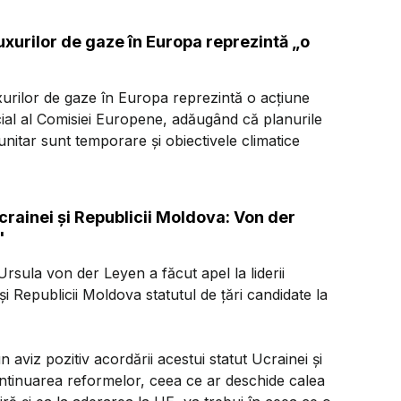
uxurilor de gaze în Europa reprezintă „o
xurilor de gaze în Europa reprezintă o acţiune
cial al Comisiei Europene, adăugând că planurile
nitar sunt temporare şi obiectivele climatice
crainei şi Republicii Moldova: Von der
'
rsula von der Leyen a făcut apel la liderii
i Republicii Moldova statutul de ţări candidate la
viz pozitiv acordării acestui statut Ucrainei şi
continuarea reformelor, ceea ce ar deschide calea