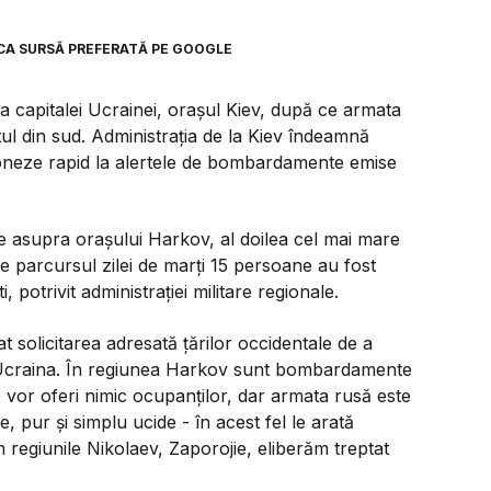
CA SURSĂ PREFERATĂ PE GOOGLE
a capitalei Ucrainei, orașul Kiev, după ce armata
ul din sud. Administrația de la Kiev îndeamnă
ioneze rapid la alertele de bombardamente emise
asupra orașului Harkov, al doilea cel mai mare
 pe parcursul zilei de marți 15 persoane au fost
, potrivit administrației militare regionale.
t solicitarea adresată țărilor occidentale de a
Ucraina. În regiunea Harkov sunt bombardamente
 le vor oferi nimic ocupanților, dar armata rusă este
e, pur și simplu ucide - în acest fel le arată
regiunile Nikolaev, Zaporojie, eliberăm treptat