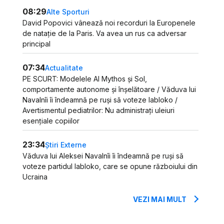
08:29
Alte Sporturi
David Popovici vânează noi recorduri la Europenele
de natație de la Paris. Va avea un rus ca adversar
principal
07:34
Actualitate
PE SCURT: Modelele AI Mythos și Sol,
comportamente autonome și înșelătoare / Văduva lui
Navalnîi îi îndeamnă pe ruși să voteze Iabloko /
Avertismentul pediatrilor: Nu administrați uleiuri
esențiale copiilor
23:34
Știri Externe
Văduva lui Aleksei Navalnîi îi îndeamnă pe ruși să
voteze partidul Iabloko, care se opune războiului din
Ucraina
VEZI MAI MULT