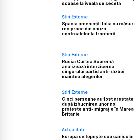
scoase la iveală de secetă
Știri Externe
Spania amenință Italia cu măsuri
reciproce din cauza
controalelor la frontieră
Știri Externe
Rusia: Curtea Supremă
analizează interzicerea
singurului partid anti-război
înaintea alegerilor
Știri Externe
Cinci persoane au fost arestate
după izbucnirea unor noi
proteste anti-imigrație în Marea
Britanie
Actualitate
Europa se topește sub caniculă: