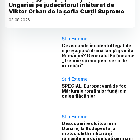
Ungariei pe judecătorul înlăturat de
Viktor Orban de la șefia Curții Supreme
08
.
08
.
2026
Știri Externe
Ce ascunde incidentul legat de
o presupusă dronă lângă granița
României? Generalul Bălăceanu:
„Trebuie să începem seria de
întrebări”
Știri Externe
SPECIAL. Europa: vară de foc.
Mărturiile românilor fugiți din
calea flăcărilor
Știri Externe
Descoperire uluitoare în
Dunăre, la Budapesta: o
motocicletă militară și
rămășițele a doi soldați germani,