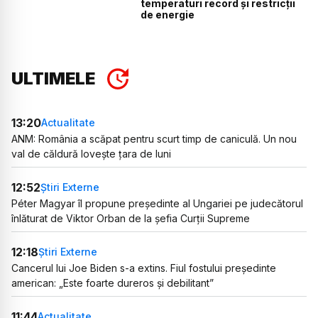
temperaturi record și restricții
de energie
ULTIMELE
13:20
Actualitate
ANM: România a scăpat pentru scurt timp de caniculă. Un nou
val de căldură lovește țara de luni
12:52
Știri Externe
Péter Magyar îl propune președinte al Ungariei pe judecătorul
înlăturat de Viktor Orban de la șefia Curții Supreme
12:18
Știri Externe
Cancerul lui Joe Biden s-a extins. Fiul fostului președinte
american: „Este foarte dureros și debilitant”
11:44
Actualitate