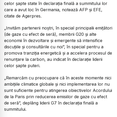
celor şapte state în declaraţia finală a summitului lor
care a avut loc în Germania, notează AFP şi EFE,
citate de Agerpres.
„Invităm partenerii noştri, în special principalii emiţători
(de gaze cu efect de seră), membrii G20 şi alte
economii în dezvoltare şi emergente să intensifice
discuţiile şi consultările cu noi”, în special pentru a
promova tranziţia energetică şi a accelera procesul de
renunţare la carbon, au indicat în declaraţie liderii
celor şapte puteri.
„Remarcăm cu preocupare că în aceste momente nici
ambiţiile climatice globale şi nici implementarea lor nu
sunt suficiente pentru atingerea obiectivelor Acordului
de la Paris prin reducerea emisiilor de gaze cu efect
de seră”, deplâng liderii G7 în declaraţia finală a
summitului.