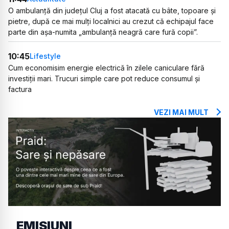
O ambulanță din județul Cluj a fost atacată cu bâte, topoare și
pietre, după ce mai mulți localnici au crezut că echipajul face
parte din așa-numita „ambulanță neagră care fură copii”.
10:45
Lifestyle
Cum economisim energie electrică în zilele caniculare fără
investiții mari. Trucuri simple care pot reduce consumul și
factura
VEZI MAI MULT
EMISIUNI