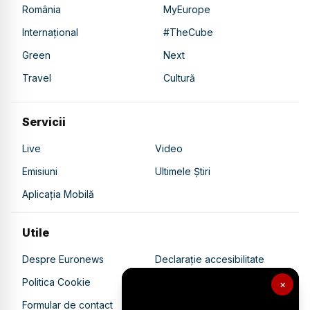
România
MyEurope
Internațional
#TheCube
Green
Next
Travel
Cultură
Servicii
Live
Video
Emisiuni
Ultimele Știri
Aplicația Mobilă
Utile
Despre Euronews
Declarație accesibilitate
Politica Cookie
Politica de confidențialitate
×
Formular de contact
Transparență în utilizarea AI