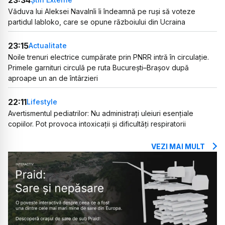
Văduva lui Aleksei Navalnîi îi îndeamnă pe ruși să voteze
partidul Iabloko, care se opune războiului din Ucraina
23:15
Actualitate
Noile trenuri electrice cumpărate prin PNRR intră în circulație.
Primele garnituri circulă pe ruta București–Brașov după
aproape un an de întârzieri
22:11
Lifestyle
Avertismentul pediatrilor: Nu administrați uleiuri esențiale
copiilor. Pot provoca intoxicații și dificultăți respiratorii
VEZI MAI MULT