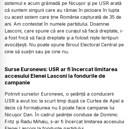
sistemul e acum grămadă pe Nicușor și pe USR arată
că suntem singurii care au rămas în picioare în lupta
cu acest sistem care ține România capturată de 35 de
ani. Am contestat în numele partidului. Doamnei
Lasconi, care spune că are curajul să facă dreptate, i-
a fost frică să facă dreptate și a folosit niște tertipuri
avocățești. Nu poate spune Biroul Electoral Central pe
cine să susțin sau pe cine nu.
Surse Euronews: USR ar fi încercat limitarea
accesului Elenei Lasconi la fondurile de
campanie
Potrivit surselor Euronews, o ședință a conducerii
USR a avut loc la scurt timp după ce Curtea de Apel a
decis că formațiunea nu îi poate face campanie lui
Nicușor Dan. În cadrul ședinței conduse de Dominic
Fritz și Radu Mihaiu, s-ar fi încercat limitarea accesului
Elenei Lasconi la fondurile partidului.