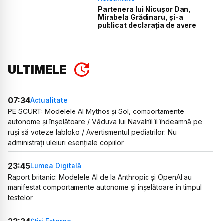
Partenera lui Nicușor Dan,
Mirabela Grădinaru, și-a
publicat declarația de avere
ULTIMELE
07:34
Actualitate
PE SCURT: Modelele AI Mythos și Sol, comportamente
autonome și înșelătoare / Văduva lui Navalnîi îi îndeamnă pe
ruși să voteze Iabloko / Avertismentul pediatrilor: Nu
administrați uleiuri esențiale copiilor
23:45
Lumea Digitală
Raport britanic: Modelele AI de la Anthropic și OpenAI au
manifestat comportamente autonome și înșelătoare în timpul
testelor
23:34
Știri Externe