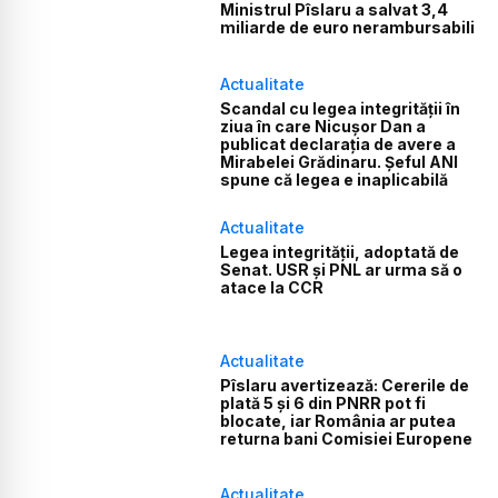
Ministrul Pîslaru a salvat 3,4
miliarde de euro nerambursabili
Actualitate
Scandal cu legea integrității în
ziua în care Nicușor Dan a
publicat declarația de avere a
Mirabelei Grădinaru. Șeful ANI
spune că legea e inaplicabilă
Actualitate
Legea integrității, adoptată de
Senat. USR și PNL ar urma să o
atace la CCR
Actualitate
Pîslaru avertizează: Cererile de
plată 5 și 6 din PNRR pot fi
blocate, iar România ar putea
returna bani Comisiei Europene
Actualitate