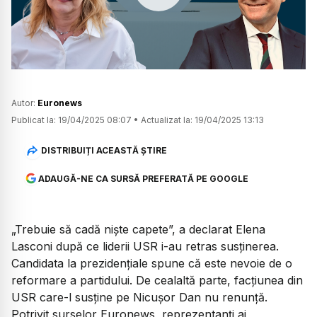
Watch
Autor:
Euronews
Publicat la:
19/04/2025 08:07
•
Actualizat la:
19/04/2025 13:13
DISTRIBUIȚI ACEASTĂ ȘTIRE
ADAUGĂ-NE CA SURSĂ PREFERATĂ PE GOOGLE
„Trebuie să cadă niște capete”, a declarat Elena
Lasconi după ce liderii USR i-au retras susținerea.
Candidata la prezidențiale spune că este nevoie de o
reformare a partidului. De cealaltă parte, facțiunea din
USR care-l susține pe Nicușor Dan nu renunță.
Potrivit surselor Euronews, reprezentanți ai