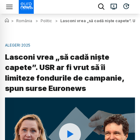
>
România
>
Politic
>
Lasconi vrea „să cadă niște capete”. USR
ALEGERI 2025
Lasconi vrea „să cadă niște
capete”. USR ar fi vrut să îi
limiteze fondurile de campanie,
spun surse Euronews