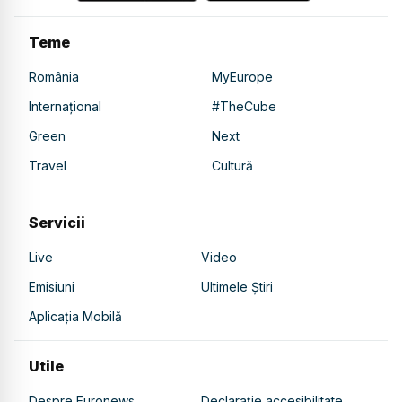
Teme
România
MyEurope
Internațional
#TheCube
Green
Next
Travel
Cultură
Servicii
Live
Video
Emisiuni
Ultimele Știri
Aplicația Mobilă
Utile
Despre Euronews
Declarație accesibilitate