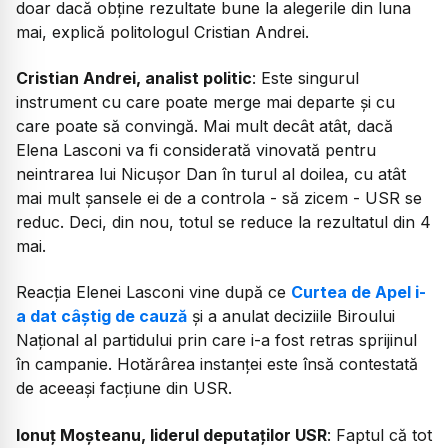
doar dacă obține rezultate bune la alegerile din luna
mai, explică politologul Cristian Andrei.
Cristian Andrei, analist politic
: Este singurul
instrument cu care poate merge mai departe și cu
care poate să convingă. Mai mult decât atât, dacă
Elena Lasconi va fi considerată vinovată pentru
neintrarea lui Nicușor Dan în turul al doilea, cu atât
mai mult șansele ei de a controla - să zicem - USR se
reduc. Deci, din nou, totul se reduce la rezultatul din 4
mai.
Reacția Elenei Lasconi vine după ce
Curtea de Apel i-
a dat câștig de cauză
și a anulat deciziile Biroului
Național al partidului prin care i-a fost retras sprijinul
în campanie. Hotărârea instanței este însă contestată
de aceeași facțiune din USR.
Ionuț Moșteanu, liderul deputaților USR
: Faptul că tot