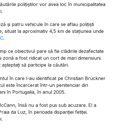
tările polițiștilor vor avea loc în municipalitatea
i.
 și patru vehicule în care se aflau polițiști
e, situat la aproximativ 4,5 km de stațiunea unde
C
.
mp ce obiectivul pare să fie clădirile dezafectate
 zonă a fost ridicat un cort de mari dimensiuni.
așteptați să participe la căutări.
ul în care l-au identificat pe Christian Brückner
ul este încarcerat într-un penitenciar din
ni în Portugalia, în anul 2005.
McCann, însă nu a fost pus sub acuzare. El a
raia da Luz, în perioada dispariției fetiței.
i.