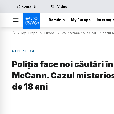
Română
Video
România
My Europe
Internați
>
My Europe
>
Europa
>
Poliția face noi căutări în cazu
ȘTIRI EXTERNE
Poliția face noi căutări 
McCann. Cazul misterios 
de 18 ani