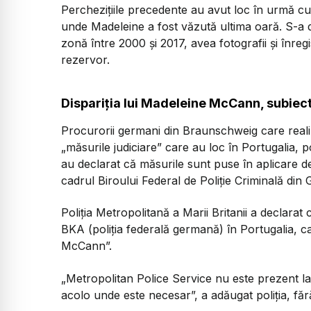
Perchezițiile precedente au avut loc în urmă cu
unde Madeleine a fost văzută ultima oară. S-a 
zonă între 2000 și 2017, avea fotografii și înreg
rezervor.
Dispariția lui Madeleine McCann, subie
Procurorii germani din Braunschweig care realiz
„măsurile judiciare” care au loc în Portugalia, 
au declarat că măsurile sunt puse în aplicare de 
cadrul Biroului Federal de Poliție Criminală din
Poliția Metropolitană a Marii Britanii a declarat 
BKA (poliția federală germană) în Portugalia, ca
McCann”.
„Metropolitan Police Service nu este prezent la p
acolo unde este necesar”, a adăugat poliția, fără