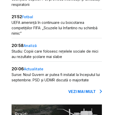
respiratorii
21:52
Fotbal
UEFA amenință în continuare cu boicotarea
competițiilor FIFA: „Scuzele lui Infantino nu schimbă
nimic”
20:58
Analiză
Studiu: Copiii care folosesc rețelele sociale de mici
au rezultate școlare mai slabe
20:06
Actualitate
Surse: Noul Guvern ar putea fi instalat la începutul lui
septembrie. PSD și UDMR discută o majoritate
VEZI MAI MULT