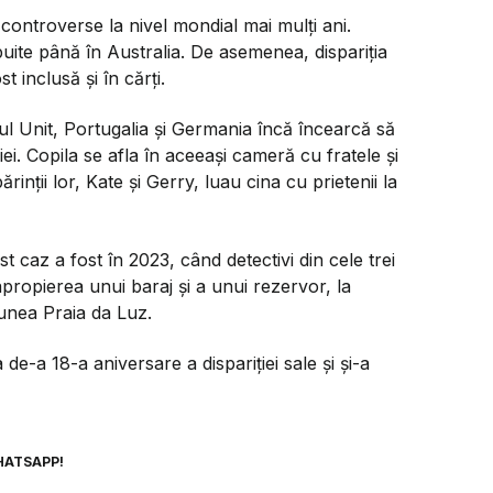
 controverse la nivel mondial mai mulți ani.
ibuite până în Australia. De asemenea, dispariția
t inclusă și în cărți.
l Unit, Portugalia și Germania încă încearcă să
iei. Copila se afla în aceeași cameră cu fratele și
rinții lor, Kate și Gerry, luau cina cu prietenii la
st caz a fost în 2023, când detectivi din cele trei
apropierea unui baraj și a unui rezervor, la
iunea Praia da Luz.
de-a 18-a aniversare a dispariției sale și și-a
HATSAPP!