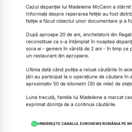
Cazul dispariției lui Madeleine McCann a stârnit
Informații despre reperarea fetiței au fost distr
fetiței a făcut obiectul unor documentare și a fos
După aproape 20 de ani, anchetatorii din Regatu
reconstituie ce s-a întâmplat în noaptea dispariț
sora ei - gemeni în vârstă de 2 ani - în timp ce pă
un restaurant din apropiere.
Ultima dată când poliția a reluat căutările în ace
țări au participat la o operațiune de căutare în 
aproximativ 50 de kilometri (30 de mile) de staț
Luna trecută, familia lui Madeleine a marcat cea 
exprimat dorința de a continua căutările.
URMĂREȘTE CANALUL EURONEWS ROMÂNIA PE W