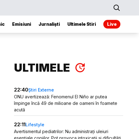
ic
Emisiuni
Jurnaliști
Ultimele Stiri
Live
ULTIMELE
22:40
Știri Externe
ONU avertizează: Fenomenul El Niño ar putea
împinge încă 49 de milioane de oameni în foamete
acută
22:11
Lifestyle
Avertismentul pediatrilor: Nu administrați uleiuri
esențiale copiilor. Pot provoca intoxicații și dificultăți