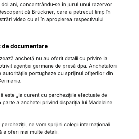
 doi ani, concentrându-se în jurul unui rezervor
descoperit că Brückner, care a petrecut timp în
istrări video cu el în apropierea respectivului
ct de documentare
ează anchetă nu au oferit detalii cu privire la
potrivit agenției germane de presă dpa. Anchetatorii
autoritățile portugheze cu sprijinul ofițerilor din
 Germania.
că este „la curent cu perchezițiile efectuate de
 parte a anchetei privind dispariția lui Madeleine
ercheziții, ne vom sprijini colegii internaționali
 a oferi mai multe detalii.