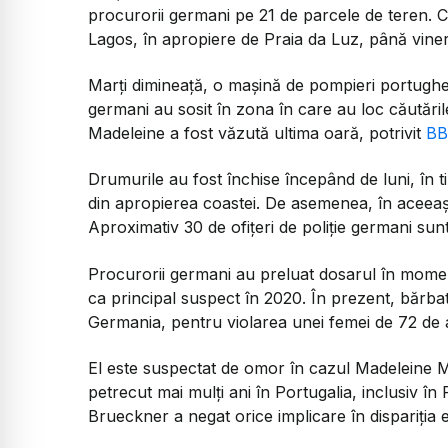
procurorii germani pe 21 de parcele de teren. Cău
Lagos, în apropiere de Praia da Luz, până viner
Marți dimineață, o mașină de pompieri portugheză
germani au sosit în zona în care au loc căutăril
Madeleine a fost văzută ultima oară, potrivit
BB
Drumurile au fost închise începând de luni, în ti
din apropierea coastei. De asemenea, în aceeași
Aproximativ 30 de ofițeri de poliție germani sunt 
Procurorii germani au preluat dosarul în moment
ca principal suspect în 2020. În prezent, bărbat
Germania, pentru violarea unei femei de 72 de a
El este suspectat de omor în cazul Madeleine 
petrecut mai mulți ani în Portugalia, inclusiv în P
Brueckner a negat orice implicare în dispariția e