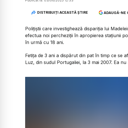
Publicat la:
03/06/2025 12:33
DISTRIBUIȚI ACEASTĂ ȘTIRE
ADAUGĂ-NE 
Polițiștii care investighează dispariția lui Made
efectua noi percheziții în apropierea stațiunii 
în urmă cu 18 ani.
Fetița de 3 ani a dispărut din pat în timp ce se a
Luz, din sudul Portugaliei, la 3 mai 2007. Ea nu 