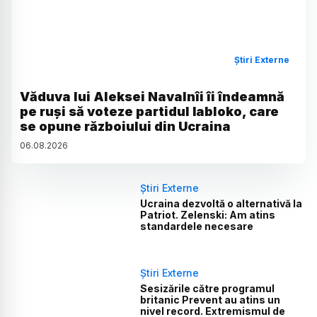
Știri Externe
Văduva lui Aleksei Navalnîi îi îndeamnă
pe ruși să voteze partidul Iabloko, care
se opune războiului din Ucraina
06
.
08
.
2026
Știri Externe
Ucraina dezvoltă o alternativă la
Patriot. Zelenski: Am atins
standardele necesare
Știri Externe
Sesizările către programul
britanic Prevent au atins un
nivel record. Extremismul de