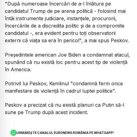
"După numeroase încercări de a-l înlătura pe
candidatul Trump de pe arena politică - folosind mai
întâi instrumente judiciare, instanţele, procurorii,
încercările de a discredita politic şi de a compromite
candidatul -, era evident pentru toţi observatorii
externi că viaţa sa era în pericol", a mai spus Peskov.
Preşedintele american Joe Biden a condamnat atacul,
spunând că nu există loc pentru acest tip de violenţă
în America.
Potrivit lui Peskov, Kemlinul "condamnă ferm orice
manifestare de violenţă în cadrul luptei politice".
Peskov a precizat că nu există planuri ca Putin să-l
sune pe Trump după acest incident.
URMĂREȘTE CANALUL EURONEWS ROMÂNIA PE WHATSAPP!