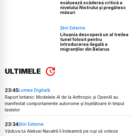
evaluează scăderea critică a
nivelului Nistrului și pregătesc
măsuri
Știri Externe
Lituania descoperă un al treilea
tunel folosit pentru
introducerea ilegală a
migranților din Belarus
ULTIMELE
23:45
Lumea Digitală
Raport britanic: Modelele AI de la Anthropic și OpenAI au
manifestat comportamente autonome și înșelătoare în timpul
testelor
23:34
Știri Externe
Văduva lui Aleksei Navalnîi îi îndeamnă pe ruși să voteze