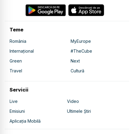
Teme
România
MyEurope
Internațional
#TheCube
Green
Next
Travel
Cultură
Servicii
Live
Video
Emisiuni
Ultimele Știri
Aplicația Mobilă