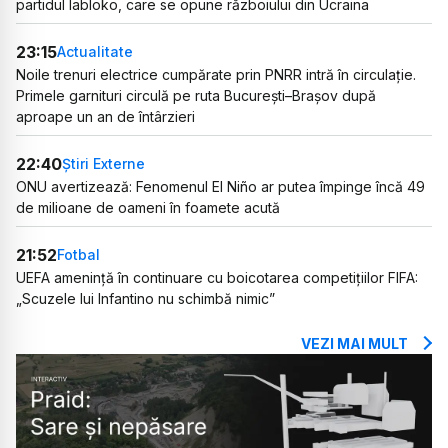
partidul Iabloko, care se opune războiului din Ucraina
23:15
Actualitate
Noile trenuri electrice cumpărate prin PNRR intră în circulație.
Primele garnituri circulă pe ruta București–Brașov după
aproape un an de întârzieri
22:40
Știri Externe
ONU avertizează: Fenomenul El Niño ar putea împinge încă 49
de milioane de oameni în foamete acută
21:52
Fotbal
UEFA amenință în continuare cu boicotarea competițiilor FIFA:
„Scuzele lui Infantino nu schimbă nimic”
VEZI MAI MULT