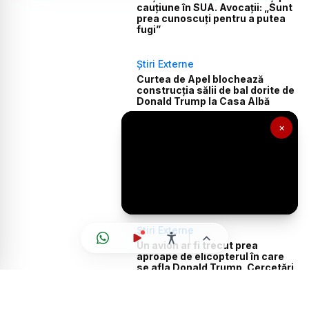
cauțiune în SUA. Avocații: „Sunt
prea cunoscuți pentru a putea
fugi”
Știri Externe
Curtea de Apel blochează
construcția sălii de bal dorite de
Donald Trump la Casa Albă
×
Știri Externe
Trump respinge informațiile
despre lipsa de muniție: „Avem
rezerve uriașe”
Știri Externe
Un avion ar fi trecut prea
aproape de elicopterul în care
se afla Donald Trump. Cercetări
pentru probabilitatea unei
eventuale coliziuni