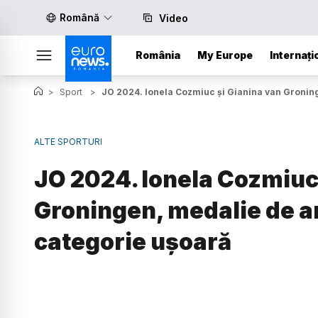
Română
Video
România
My Europe
Internați
>
Sport
>
JO 2024. Ionela Cozmiuc și Gianina van Groning
ALTE SPORTURI
JO 2024. Ionela Cozmiuc
Groningen, medalie de ar
categorie ușoară