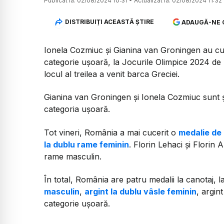
Publicat la:
02/08/2024 10:31
•
Actualizat la:
02/08/2024 11:32
DISTRIBUIȚI ACEASTĂ ȘTIRE
ADAUGĂ-NE 
Ionela Cozmiuc și Gianina van Groningen au cuc
categorie ușoară, la Jocurile Olimpice 2024 de la 
locul al treilea a venit barca Greciei.
Gianina van Groningen și Ionela Cozmiuc sunt 
categoria uşoară.
Tot vineri, România a mai cucerit o
medalie de 
la dublu rame feminin
. Florin Lehaci și Florin
rame masculin.
În total, România are patru medalii la canotaj, l
masculin
,
argint la dublu vâsle feminin
, argin
categorie ușoară.