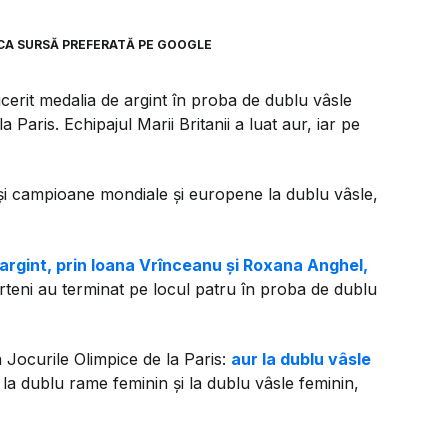
CA SURSĂ PREFERATĂ PE GOOGLE
erit medalia de argint în proba de dublu vâsle
Paris. Echipajul Marii Britanii a luat aur, iar pe
și campioane mondiale şi europene la dublu vâsle,
argint, prin Ioana Vrînceanu și Roxana Anghel,
 Arteni au terminat pe locul patru în proba de dublu
a Jocurile Olimpice de la Paris:
aur la dublu vâsle
t la dublu rame feminin și la dublu vâsle feminin,