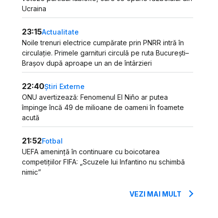
Ucraina
23:15
Actualitate
Noile trenuri electrice cumpărate prin PNRR intră în
circulație. Primele garnituri circulă pe ruta București–
Brașov după aproape un an de întârzieri
22:40
Știri Externe
ONU avertizează: Fenomenul El Niño ar putea
împinge încă 49 de milioane de oameni în foamete
acută
21:52
Fotbal
UEFA amenință în continuare cu boicotarea
competițiilor FIFA: „Scuzele lui Infantino nu schimbă
nimic”
VEZI MAI MULT