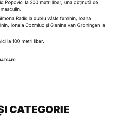
d Popovici la 200 metri liber, una obţinută de
 masculin.
 Simona Radiş la dublu vâsle feminin, Ioana
nin, Ionela Cozmiuc și Gianina van Groningen la
i la 100 metri liber.
HATSAPP!
ȘI CATEGORIE