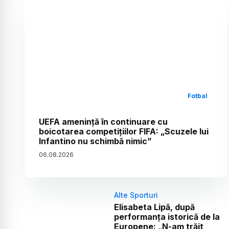
Fotbal
UEFA amenință în continuare cu
boicotarea competițiilor FIFA: „Scuzele lui
Infantino nu schimbă nimic”
06
.
08
.
2026
Alte Sporturi
Elisabeta Lipă, după
performanța istorică de la
Europene: „N-am trăit