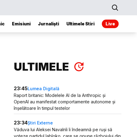
ic
Emisiuni
Jurnaliști
Ultimele Stiri
Live
ULTIMELE
23:45
Lumea Digitală
Raport britanic: Modelele AI de la Anthropic și
OpenAI au manifestat comportamente autonome și
înșelătoare în timpul testelor
23:34
Știri Externe
Văduva lui Aleksei Navalnîi îi îndeamnă pe ruși să
voteze partidul Iabloko, care se opune războiului din