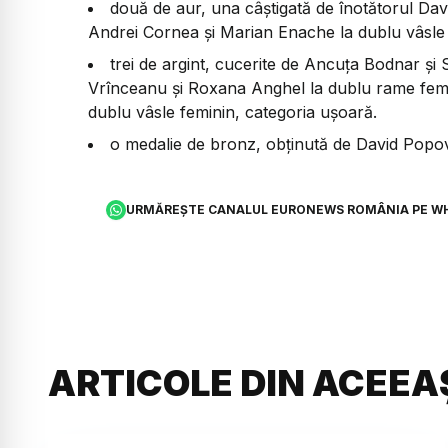
două de aur, una câştigată de înotătorul Davi
Andrei Cornea şi Marian Enache la dublu vâsle
trei de argint, cucerite de Ancuţa Bodnar şi
Vrînceanu și Roxana Anghel la dublu rame femi
dublu vâsle feminin, categoria ușoară.
o medalie de bronz, obţinută de David Popovic
URMĂREȘTE CANALUL EURONEWS ROMÂNIA PE W
ARTICOLE DIN ACEEA