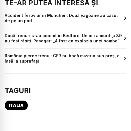
TE-AR PUTEA INTERESA ȘI
Accident feroviar în Munchen. Două vagoane au căzut
de pe un pod
Două trenuri s-au ciocnit în Bedford. Un om a murit și 89
au fost răniți. Pasager: „A fost ca explozia unei bombe”
România pierde trenul: CFR nu bagă mizeria sub preș, o
lasă la suprafață
TAGURI
ITALIA