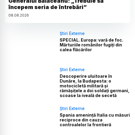
Generalul Bălăceanu: „Trebuie să
începem seria de întrebări”
08
.
08
.
2026
Știri Externe
SPECIAL. Europa: vară de foc.
Mărturiile românilor fugiți din
calea flăcărilor
Știri Externe
Descoperire uluitoare în
Dunăre, la Budapesta: o
motocicletă militară și
rămășițele a doi soldați germani,
scoase la iveală de secetă
Știri Externe
Spania amenință Italia cu măsuri
reciproce din cauza
controalelor la frontieră