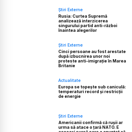
Știri Externe
Rusia: Curtea Supremă
analizează interzicerea
singurului partid anti-război
înaintea alegerilor
Știri Externe
Cinci persoane au fost arestate
după izbucnirea unor noi
proteste anti-imigrație în Marea
Britanie
Actualitate
Europa se topește sub caniculă:
temperaturi record și restricții
de energie
Știri Externe
Americanii confirmă că rușii ar
urma să atace o țară NATO. E
aceeași sursă care a anunțat că