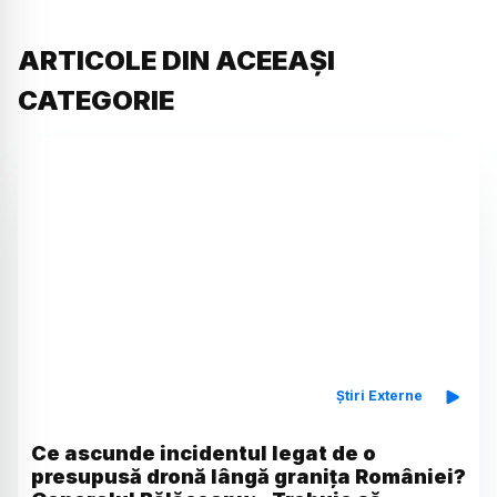
ARTICOLE DIN ACEEAȘI
CATEGORIE
Știri Externe
Ce ascunde incidentul legat de o
presupusă dronă lângă granița României?