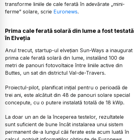
transforme liniile de cale ferată în adevărate „mini-
ferme” solare, scrie
Euronews
.
Prima cale ferată solară din lume a fost testată
în Elveția
Anul trecut, startup-ul elvețian Sun-Ways a inaugurat
prima cale ferată solară din lume, instalând 100 de
metri de panouri fotovoltaice între liniile active din
Buttes, un sat din districtul Val-de-Travers.
Proiectul-pilot, planificat inițial pentru o perioadă de
trei ani, este alcătuit din 48 de panouri solare special
concepute, cu o putere instalată totală de 18 kWp.
La doar un an de la începerea testelor, rezultatele
sunt suficient de bune încât instalarea unui sistem
permanent de-a lungul căii ferate este acum luată în
calcul, potrivit informațiilor obținute de Euronews