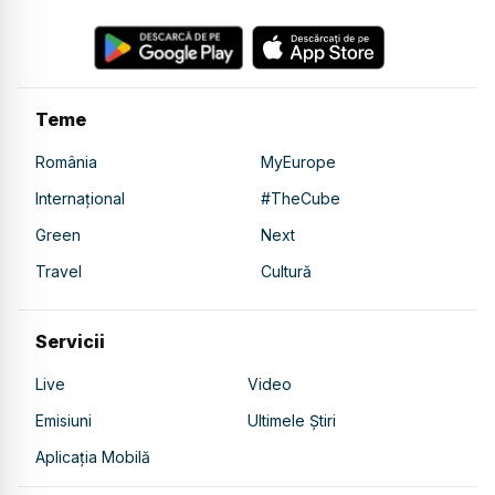
Teme
România
MyEurope
Internațional
#TheCube
Green
Next
Travel
Cultură
Servicii
Live
Video
Emisiuni
Ultimele Știri
Aplicația Mobilă