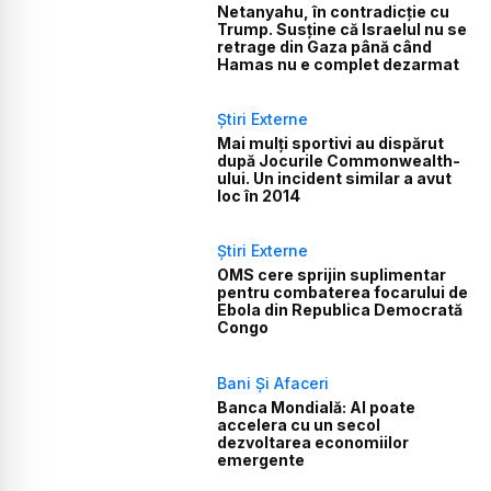
Netanyahu, în contradicție cu
Trump. Susține că Israelul nu se
retrage din Gaza până când
Hamas nu e complet dezarmat
Știri Externe
Mai mulți sportivi au dispărut
după Jocurile Commonwealth-
ului. Un incident similar a avut
loc în 2014
Știri Externe
OMS cere sprijin suplimentar
pentru combaterea focarului de
Ebola din Republica Democrată
Congo
Bani Și Afaceri
Banca Mondială: AI poate
accelera cu un secol
dezvoltarea economiilor
emergente