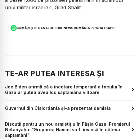
a peste 1.000 de prizonieri palestinieni în schimbul
unui militar israelian, Gilad Shalit.
URMĂREȘTE CANALUL EURONEWS ROMÂNIA PE WHATSAPP!
TE-AR PUTEA INTERESA ȘI
Joe Biden afirmă că o încetare temporară a focului în
Gaza ar putea avea loc săptămâna viitoare
Guvernul din Cisiordania şi-a prezentat demisia
Discuții pentru un nou armistițiu în Fâșia Gaza. Premierul
Netanyahu: ”Gruparea Hamas va fi învinsă în câteva
săptămâni”