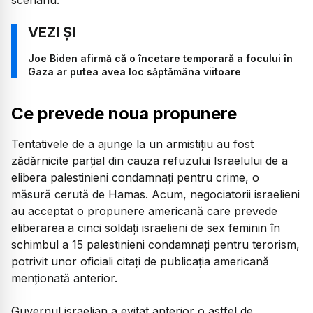
Joe Biden afirmă că o încetare temporară a focului în
Gaza ar putea avea loc săptămâna viitoare
Ce prevede noua propunere
Tentativele de a ajunge la un armistițiu au fost
zădărnicite parțial din cauza refuzului Israelului de a
elibera palestinieni condamnați pentru crime, o
măsură cerută de Hamas. Acum, negociatorii israelieni
au acceptat o propunere americană care prevede
eliberarea a cinci soldați israelieni de sex feminin în
schimbul a 15 palestinieni condamnați pentru terorism,
potrivit unor oficiali citați de publicația americană
menționată anterior.
Guvernul israelian a evitat anterior o astfel de