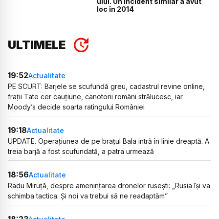
ului. Un incident similar a avut
loc în 2014
ULTIMELE
19:52
Actualitate
PE SCURT: Barjele se scufundă greu, cadastrul revine online,
frații Tate cer cauțiune, canotorii români strălucesc, iar
Moody’s decide soarta ratingului României
19:18
Actualitate
UPDATE. Operațiunea de pe brațul Bala intră în linie dreaptă. A
treia barjă a fost scufundată, a patra urmează
18:56
Actualitate
Radu Miruță, despre amenințarea dronelor rusești: „Rusia își va
schimba tactica. Și noi va trebui să ne readaptăm”