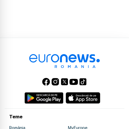
Teme
România
MyEurope