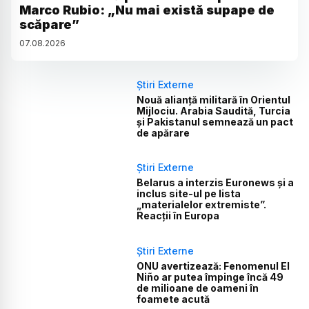
Marco Rubio: „Nu mai există supape de
scăpare”
07
.
08
.
2026
Știri Externe
Nouă alianță militară în Orientul
Mijlociu. Arabia Saudită, Turcia
și Pakistanul semnează un pact
de apărare
Știri Externe
Belarus a interzis Euronews și a
inclus site-ul pe lista
„materialelor extremiste”.
Reacții în Europa
Știri Externe
ONU avertizează: Fenomenul El
Niño ar putea împinge încă 49
de milioane de oameni în
foamete acută