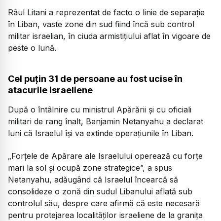
Râul Litani a reprezentat de facto o linie de separație
în Liban, vaste zone din sud fiind încă sub control
militar israelian, în ciuda armistițiului aflat în vigoare de
peste o lună.
Cel puțin 31 de persoane au fost ucise în
atacurile israeliene
După o întâlnire cu ministrul Apărării și cu oficiali
militari de rang înalt, Benjamin Netanyahu a declarat
luni că Israelul își va extinde operațiunile în Liban.
„Forțele de Apărare ale Israelului operează cu forțe
mari la sol și ocupă zone strategice”,
a spus
Netanyahu, adăugând că Israelul încearcă să
consolideze o zonă din sudul Libanului aflată sub
controlul său, despre care afirmă că este necesară
pentru protejarea localităților israeliene de la granița