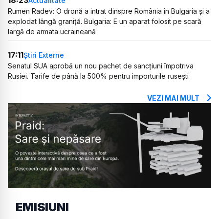
18:23
Actualitate
Rumen Radev: O dronă a intrat dinspre România în Bulgaria și a
explodat lângă graniță. Bulgaria: E un aparat folosit pe scară
largă de armata ucraineană
17:11
Știri Externe
Senatul SUA aprobă un nou pachet de sancțiuni împotriva
Rusiei. Tarife de până la 500% pentru importurile rusești
VEZI MAI MULT
EMISIUNI