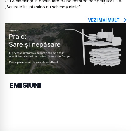
UEFA amenință în continuare cu boicotarea competițiilor FIFA:
„Scuzele lui Infantino nu schimbă nimic”
VEZI MAI MULT
EMISIUNI