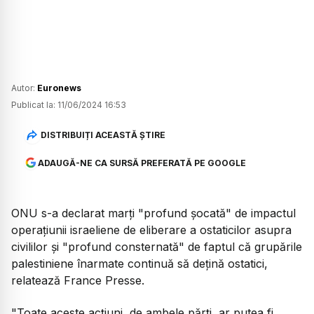
Autor:
Euronews
Publicat la:
11/06/2024 16:53
DISTRIBUIȚI ACEASTĂ ȘTIRE
ADAUGĂ-NE CA SURSĂ PREFERATĂ PE GOOGLE
ONU s-a declarat marţi "profund şocată" de impactul
operaţiunii israeliene de eliberare a ostaticilor asupra
civililor şi "profund consternată" de faptul că grupările
palestiniene înarmate continuă să deţină ostatici,
relatează France Presse.
"Toate aceste acţiuni, de ambele părţi, ar putea fi