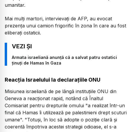
umanitar.
Mai mulţi martori, intervievaţi de AFP, au evocat
prezenţa unui camion frigorific în zona în care au fost
eliberaţi ostaticii.
Armata israeliană anunță că a salvat patru ostatici
ținuți de Hamas în Gaza
Reacția Israelului la declarațiile ONU
Misiunea israeliană de pe lângă instituţiile ONU din
Geneva a reacţionat rapid, notând că Înaltul
Comisariat pentru drepturile omului "a realizat într-un
final că Hamas îi utilizează pe palestinieni drept scuturi
umane". "Totuşi, în loc să adopte o poziţie clară şi
coerentă împotriva acestei strategii odioase, el s-a