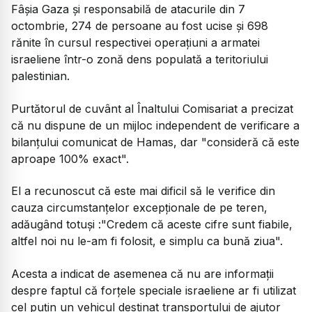
Fâşia Gaza şi responsabilă de atacurile din 7
octombrie, 274 de persoane au fost ucise şi 698
rănite în cursul respectivei operaţiuni a armatei
israeliene într-o zonă dens populată a teritoriului
palestinian.
Purtătorul de cuvânt al Înaltului Comisariat a precizat
că nu dispune de un mijloc independent de verificare a
bilanţului comunicat de Hamas, dar "consideră că este
aproape 100% exact".
El a recunoscut că este mai dificil să le verifice din
cauza circumstanţelor excepţionale de pe teren,
adăugând totuşi :"Credem că aceste cifre sunt fiabile,
altfel noi nu le-am fi folosit, e simplu ca bună ziua".
Acesta a indicat de asemenea că nu are informaţii
despre faptul că forţele speciale israeliene ar fi utilizat
cel puţin un vehicul destinat transportului de ajutor