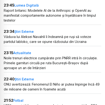
23:45
Lumea Digitală
Raport britanic: Modelele AI de la Anthropic și OpenAI au
manifestat comportamente autonome și înșelătoare în timpul
testelor
23:34
Știri Externe
Văduva lui Aleksei Navalnîi îi îndeamnă pe ruși să voteze
partidul Iabloko, care se opune războiului din Ucraina
23:15
Actualitate
Noile trenuri electrice cumpărate prin PNRR intră în circulație.
Primele garnituri circulă pe ruta București–Brașov după
aproape un an de întârzieri
22:40
Știri Externe
ONU avertizează: Fenomenul El Niño ar putea împinge încă 49
de milioane de oameni în foamete acută
21:52
Fotbal