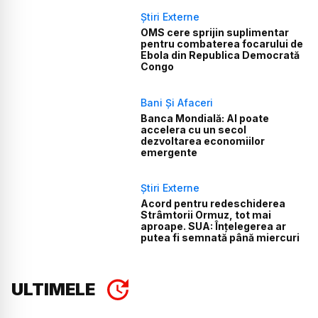
Știri Externe
OMS cere sprijin suplimentar
pentru combaterea focarului de
Ebola din Republica Democrată
Congo
Bani Și Afaceri
Banca Mondială: AI poate
accelera cu un secol
dezvoltarea economiilor
emergente
Știri Externe
Acord pentru redeschiderea
Strâmtorii Ormuz, tot mai
aproape. SUA: Înțelegerea ar
putea fi semnată până miercuri
ULTIMELE