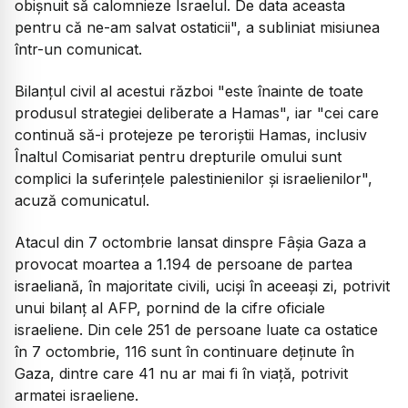
obişnuit să calomnieze Israelul. De data aceasta
pentru că ne-am salvat ostaticii", a subliniat misiunea
într-un comunicat.
Bilanţul civil al acestui război "este înainte de toate
produsul strategiei deliberate a Hamas", iar "cei care
continuă să-i protejeze pe teroriştii Hamas, inclusiv
Înaltul Comisariat pentru drepturile omului sunt
complici la suferinţele palestinienilor şi israelienilor",
acuză comunicatul.
Atacul din 7 octombrie lansat dinspre Fâşia Gaza a
provocat moartea a 1.194 de persoane de partea
israeliană, în majoritate civili, ucişi în aceeaşi zi, potrivit
unui bilanţ al AFP, pornind de la cifre oficiale
israeliene. Din cele 251 de persoane luate ca ostatice
în 7 octombrie, 116 sunt în continuare deţinute în
Gaza, dintre care 41 nu ar mai fi în viaţă, potrivit
armatei israeliene.