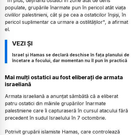
"În plus, deţinând ostatici în zone atât de dens
populate, grupările înarmate pun în pericol atât viaţa
civililor palestinieni, cât şi pe cea a ostaticilor înşişi, în
pericol suplimentar ca urmare a ostilităţilor", a afirmat
el.
Israel și Hamas se declară deschise în fața planului de
încetare a focului, dar momentan nu îl pun în practică
Mai mulți ostatici au fost eliberați de armata
israeliană
Armata israeliană a anunţat sâmbătă că a eliberat
patru ostatici din mâinile grupărilor înarmate
palestiniene care îi capturaseră în cursul atacului fără
precedent în sudul Israelului în 7 octombrie.
Potrivit grupării islamiste Hamas, care controlează