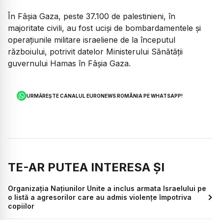
În Fâşia Gaza, peste 37.100 de palestinieni, în
majoritate civili, au fost ucişi de bombardamentele şi
operaţiunile militare israeliene de la începutul
războiului, potrivit datelor Ministerului Sănătăţii
guvernului Hamas în Fâşia Gaza.
URMĂREȘTE CANALUL EURONEWS ROMÂNIA PE WHATSAPP!
TE-AR PUTEA INTERESA ȘI
Organizația Națiunilor Unite a inclus armata Israelului pe
o listă a agresorilor care au admis violențe împotriva
copiilor