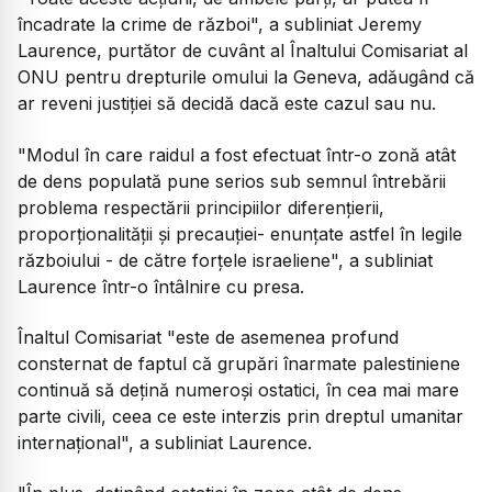
încadrate la crime de război", a subliniat Jeremy
Laurence, purtător de cuvânt al Înaltului Comisariat al
ONU pentru drepturile omului la Geneva, adăugând că
ar reveni justiţiei să decidă dacă este cazul sau nu.
"Modul în care raidul a fost efectuat într-o zonă atât
de dens populată pune serios sub semnul întrebării
problema respectării principiilor diferenţierii,
proporţionalităţii şi precauţiei- enunţate astfel în legile
războiului - de către forţele israeliene", a subliniat
Laurence într-o întâlnire cu presa.
Înaltul Comisariat "este de asemenea profund
consternat de faptul că grupări înarmate palestiniene
continuă să deţină numeroşi ostatici, în cea mai mare
parte civili, ceea ce este interzis prin dreptul umanitar
internaţional", a subliniat Laurence.