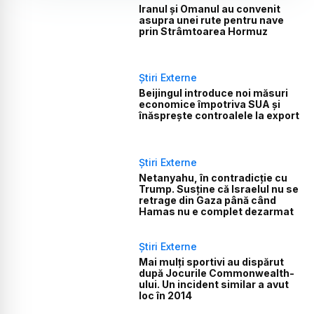
Iranul și Omanul au convenit
asupra unei rute pentru nave
prin Strâmtoarea Hormuz
Știri Externe
Beijingul introduce noi măsuri
economice împotriva SUA și
înăsprește controalele la export
Știri Externe
Netanyahu, în contradicție cu
Trump. Susține că Israelul nu se
retrage din Gaza până când
Hamas nu e complet dezarmat
Știri Externe
Mai mulți sportivi au dispărut
după Jocurile Commonwealth-
ului. Un incident similar a avut
loc în 2014