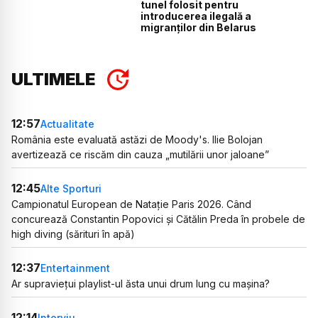
tunel folosit pentru
introducerea ilegală a
migranților din Belarus
ULTIMELE
12:57
Actualitate
România este evaluată astăzi de Moody's. Ilie Bolojan
avertizează ce riscăm din cauza „mutilării unor jaloane”
12:45
Alte Sporturi
Campionatul European de Natație Paris 2026. Când
concurează Constantin Popovici și Cătălin Preda în probele de
high diving (sărituri în apă)
12:37
Entertainment
Ar supraviețui playlist-ul ăsta unui drum lung cu mașina?
12:14
Interviu