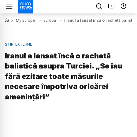
>
My Europe
>
Europa
>
Iranul a lansat încă o rachetă balisti
ȘTIRI EXTERNE
Iranul a lansat încă o rachetă
balistică asupra Turciei. „Se iau
fără ezitare toate măsurile
necesare împotriva oricărei
amenințări”