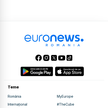
Teme
România
MyEurope
Internațional
#TheCube