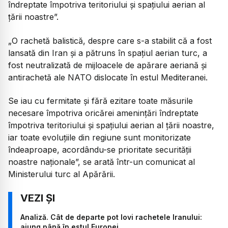
îndreptate împotriva teritoriului și spațiului aerian al
țării noastre”.
„O rachetă balistică, despre care s-a stabilit că a fost
lansată din Iran și a pătruns în spațiul aerian turc, a
fost neutralizată de mijloacele de apărare aeriană și
antirachetă ale NATO dislocate în estul Mediteranei.
Se iau cu fermitate și fără ezitare toate măsurile
necesare împotriva oricărei amenințări îndreptate
împotriva teritoriului și spațiului aerian al țării noastre,
iar toate evoluțiile din regiune sunt monitorizate
îndeaproape, acordându-se prioritate securității
noastre naționale”, se arată într-un comunicat al
Ministerului turc al Apărării.
Analiză. Cât de departe pot lovi rachetele Iranului:
ajung până în estul Europei