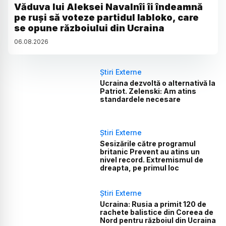
Văduva lui Aleksei Navalnîi îi îndeamnă
pe ruși să voteze partidul Iabloko, care
se opune războiului din Ucraina
06
.
08
.
2026
Știri Externe
Ucraina dezvoltă o alternativă la
Patriot. Zelenski: Am atins
standardele necesare
Știri Externe
Sesizările către programul
britanic Prevent au atins un
nivel record. Extremismul de
dreapta, pe primul loc
Știri Externe
Ucraina: Rusia a primit 120 de
rachete balistice din Coreea de
Nord pentru războiul din Ucraina